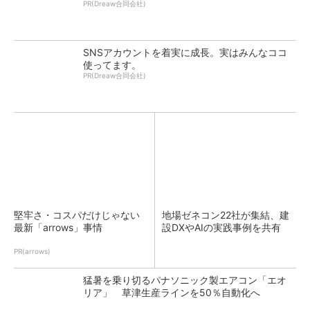
PR(Dreaw合同会社)
SNSアカウントを着実に成長。実はみんなココ
使ってます。
PR(Dreaw合同会社)
堅牢さ・コスパだけじゃない
地場ゼネコン22社が集結、建
最新「arrows」事情
設DXやAIの実践事例を共有
PR(arrows)
猛暑を乗り切るパナソニック製エアコン「エオ
リア」 草津生産ラインを50％自動化へ