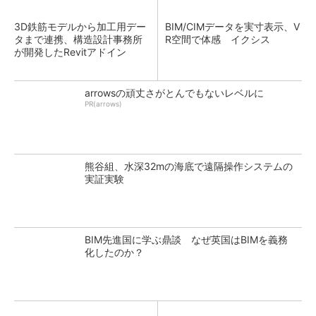
3D鉄筋モデルから加工用デー
BIM/CIMデータを実寸表示、V
タまで連携、構造設計事務所
R空間で体感 イクシス
が開発したRevitアドイン
arrowsの頑丈さがとんでもないレベルに
PR(arrows)
熊谷組、水深32mの海底で遠隔操作システムの
実証実験
BIM先進国に学ぶ鼎談 なぜ英国はBIMを義務
化したのか？