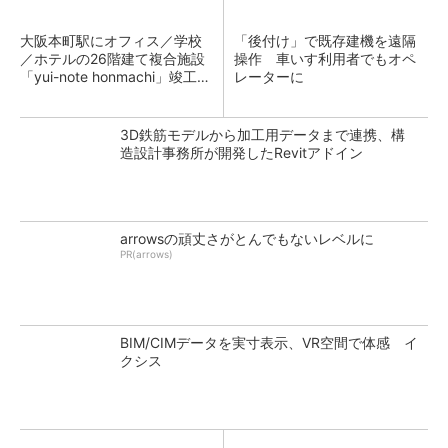
大阪本町駅にオフィス／学校
「後付け」で既存建機を遠隔
／ホテルの26階建て複合施設
操作 車いす利用者でもオペ
「yui-note honmachi」竣工、
レーターに
大成建設
3D鉄筋モデルから加工用データまで連携、構
造設計事務所が開発したRevitアドイン
arrowsの頑丈さがとんでもないレベルに
PR(arrows)
BIM/CIMデータを実寸表示、VR空間で体感 イ
クシス