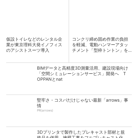
仮設トイレなどのレンタル企
コンクリ締め固め作業の負担
業が東京理科大発イノフィス
を軽減、電動ハンマーアタッ
のアシストスーツ導入
チメント「型枠トントン」を
発売 レンタルのニッケン
BIMデータと高精度3D測量活用、建設現場向け
「空間シミュレーションサービス」開発へ T
OPPANとnat
堅牢さ・コスパだけじゃない最新「arrows」事
情
PR(arrows)
3Dプリンタで製作したプレキャスト部材と規
格品を併用、擁壁工事をフルプレキャスト化