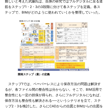
難しいと考えた武藤氏は、自身の研究ではフルデジタルに至る道
筋をステップ1・2・3の3段階に分けて各ステップを定義。各ス
テップで、BIMがどのように使われていくかを整理していった。
開発ステップ（案）の定義
ステップ1では、ペーパーレスにより保存方法の問題は解決す
るが、各ファイル間の整合性は分からない。そこで、BIM活用で
整合性にも一定の担保が得られ、さらにフルデジタルになれば、
保存方法も整合性も解決される──というシナリオを立て、ステ
ップ2・3を検討した。さらにCADからの出図とBIMからの出図を