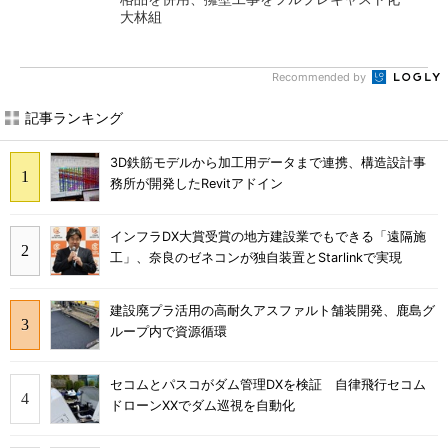
大林組
Recommended by
記事ランキング
3D鉄筋モデルから加工用データまで連携、構造設計事
務所が開発したRevitアドイン
インフラDX大賞受賞の地方建設業でもできる「遠隔施
工」、奈良のゼネコンが独自装置とStarlinkで実現
建設廃プラ活用の高耐久アスファルト舗装開発、鹿島グ
ループ内で資源循環
セコムとパスコがダム管理DXを検証 自律飛行セコム
ドローンXXでダム巡視を自動化