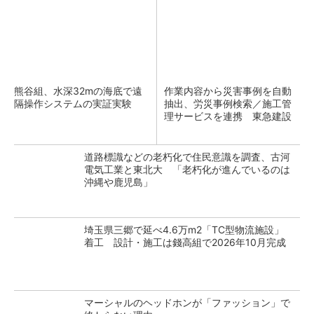
熊谷組、水深32mの海底で遠
作業内容から災害事例を自動
隔操作システムの実証実験
抽出、労災事例検索／施工管
理サービスを連携 東急建設
道路標識などの老朽化で住民意識を調査、古河
電気工業と東北大 「老朽化が進んでいるのは
沖縄や鹿児島」
埼玉県三郷で延べ4.6万m2「TC型物流施設」
着工 設計・施工は錢高組で2026年10月完成
マーシャルのヘッドホンが「ファッション」で