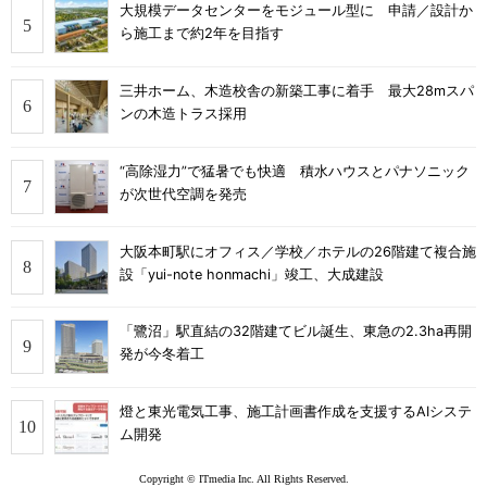
大規模データセンターをモジュール型に 申請／設計か
ら施工まで約2年を目指す
三井ホーム、木造校舎の新築工事に着手 最大28mスパ
ンの木造トラス採用
“高除湿力”で猛暑でも快適 積水ハウスとパナソニック
が次世代空調を発売
大阪本町駅にオフィス／学校／ホテルの26階建て複合施
設「yui-note honmachi」竣工、大成建設
「鷺沼」駅直結の32階建てビル誕生、東急の2.3ha再開
発が今冬着工
燈と東光電気工事、施工計画書作成を支援するAIシステ
ム開発
Copyright © ITmedia Inc. All Rights Reserved.