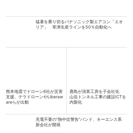
猛暑を乗り切るパナソニック製エアコン「エオ
リア」 草津生産ラインを50％自動化へ
熊本地震でドローン6社が災害
鹿島が演算工房を子会社化
支援、テラドローンやLiberaw
山岳トンネル工事の建設ICTを
areらが出動
内製化
充電不要の“熱中症警告”バンド、キーエンス系
新会社が開発