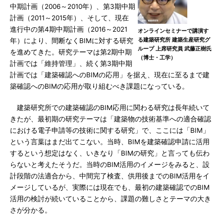
中期計画（2006～2010年）、第3期中期
計画（2011～2015年）、そして、現在
進行中の第4期中期計画（2016～2021
オンラインセミナーで講演す
る建築研究所 建築生産研究グ
年）により、間断なくBIMに対する研究
ループ 上席研究員 武藤正樹氏
を進めてきた。研究テーマは第2期中期
（博士・工学）
計画では「維持管理」、続く第3期中期
計画では「建築確認へのBIMの応用」を据え、現在に至るまで建
築確認へのBIMの応用が取り組むべき課題になっている。
建築研究所での建築確認のBIM応用に関わる研究は長年続いて
きたが、最初期の研究テーマは「建築物の技術基準への適合確認
における電子申請等の技術に関する研究」で、ここには「BIM」
という言葉はまだ出てこない。当時、BIMを建築確認申請に活用
するという想定はなく、いきなり「BIMの研究」と言っても伝わ
らないと考えたそうだ。当時のBIM活用のイメージをみると、設
計段階の法適合から、中間完了検査、供用後までのBIM活用をイ
メージしているが、実際には現在でも、最初の建築確認でのBIM
活用の検討が続いていることから、課題の難しさとテーマの大き
さが分かる。