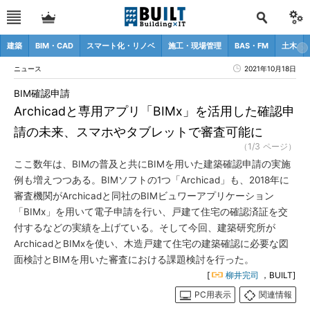
建築
BIM・CAD
スマート化・リノベ
施工・現場管理
BAS・FM
土木
ニュース
2021年10月18日
BIM確認申請
Archicadと専用アプリ「BIMx」を活用した確認申
請の未来、スマホやタブレットで審査可能に
（1/3 ページ）
ここ数年は、BIMの普及と共にBIMを用いた建築確認申請の実施
例も増えつつある。BIMソフトの1つ「Archicad」も、2018年に
審査機関がArchicadと同社のBIMビュワーアプリケーション
「BIMx」を用いて電子申請を行い、戸建て住宅の確認済証を交
付するなどの実績を上げている。そして今回、建築研究所が
ArchicadとBIMxを使い、木造戸建て住宅の建築確認に必要な図
面検討とBIMを用いた審査における課題検討を行った。
[
柳井完司
，BUILT]
PC用表示
関連情報