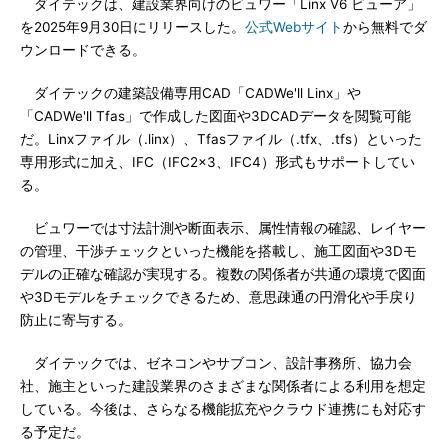
ダイテックは、建設業界向けのビュワー「Linx V6 ビューア」
を2025年9月30日にリリースした。
公式Webサイト
から無料でダ
ウンロードできる。
ダイテックの建築設備専用CAD「CADWe'll Linx」や
「CADWe'll Tfas」で作成した図面や3DCADデータを閲覧可能
だ。Linxファイル（.linx）、Tfasファイル（.tfx、.tfs）といった
専用形式に加え、IFC（IFC2x3、IFC4）形式もサポートしてい
る。
ビュワーでは寸法計測や断面表示、属性情報の確認、レイヤー
の管理、干渉チェックといった機能を搭載し、施工図面や3Dモ
デルの正確な確認が実現する。複数の関係者が共通の環境で図面
や3Dモデルをチェックできるため、意思疎通の円滑化や手戻り
防止に寄与する。
ダイテックでは、ゼネコンやサブコン、設計事務所、協力会
社、施主といった建設業界のさまざまな関係者による利用を想定
している。今後は、さらなる機能拡充やクラウド連携にも対応す
る予定だ。