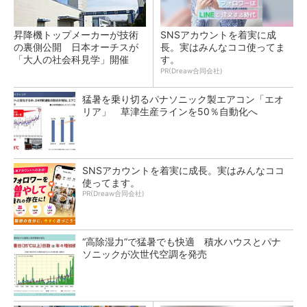
昇降機トップメーカーが技術
SNSアカウントを着実に成
の裏側公開 日本オーチスが
長。実はみんなココ使ってま
「大人の社会科見学」開催
す。
PR(Dreaw合同会社)
猛暑を乗り切るパナソニック製エアコン「エオ
リア」 草津生産ラインを50％自動化へ
SNSアカウントを着実に成長。実はみんなココ
使ってます。
PR(Dreaw合同会社)
“高除湿力”で猛暑でも快適 積水ハウスとパナ
ソニックが次世代空調を発売