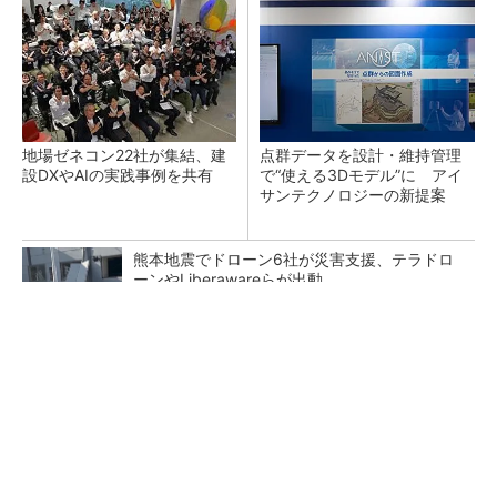
地場ゼネコン22社が集結、建
点群データを設計・維持管理
設DXやAIの実践事例を共有
で“使える3Dモデル”に アイ
サンテクノロジーの新提案
熊本地震でドローン6社が災害支援、テラドロ
ーンやLiberawareらが出動
鹿島が演算工房を子会社化 山岳トンネル工事
の建設ICTを内製化
大規模データセンターをモジュール型に 申請