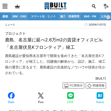
建築
BIM・CAD
スマート化・リノベ
施工・現場管理
BAS・FM
土木
ニュース
2025年11月7日
プロジェクト
鹿島、名古屋に延べ2.6万m2の賃貸オフィスビル
「名古屋伏見Kフロンティア」竣工
鹿島建設が愛知県名古屋市で開発を進めてきた「名古屋伏見Kフ
ロンティア」が竣工した。旧建物の解体から、設計、施工、竣工
後の運営に至るまで、鹿島建設の先進的なノウハウや技術が生か
されている。
[BUILT]
PC用表示
関連情報
Share
Post
LINE
Hatena