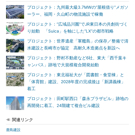
プロジェクト：九州最大級3.7MWの“屋根借り”メガソ
ーラー、福岡・久山町の物流施設で稼働
プロジェクト：“広域品川圏”でJR東日本の共創街づく
り始動 「Suica」を軸にした“LX”の都市戦略
プロジェクト：世界遺産「軍艦島」の保存／整備で清
水建設と長崎市が協定 高耐久木造拠点を新設へ
プロジェクト：野村不動産など6社、東大「西千葉キ
ャンパス」跡地で大規模複合開発始動
プロジェクト：東北福祉大が「図書館・食堂棟」と
「体育館」建設、2028年度の完成後は「新講義棟」
着工
プロジェクト：田町駅西口「森永プラザビル」跡地の
再開発に着工、24階建て複合ビル建設
関連リンク
鹿島建設