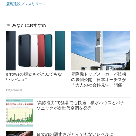
鹿島建設プレスリリース
あなたにおすすめ
arrowsの頑丈さがとんでもな
昇降機トップメーカーが技術
いレベルに
の裏側公開 日本オーチスが
「大人の社会科見学」開催
PR(arrows)
“高除湿力”で猛暑でも快適 積水ハウスとパナ
ソニックが次世代空調を発売
arrowsの頑丈さがとんでもないレベルに