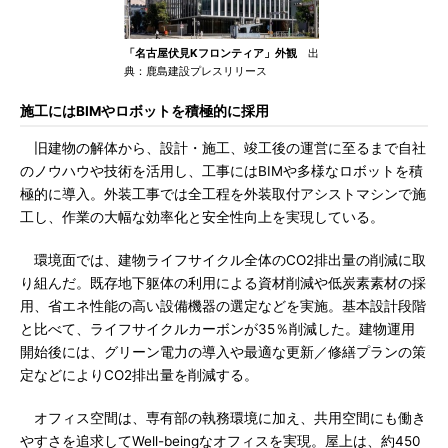
「名古屋伏見Kフロンティア」外観
出
典：鹿島建設プレスリリース
施工にはBIMやロボットを積極的に採用
旧建物の解体から、設計・施工、竣工後の運営に至るまで自社
のノウハウや技術を活用し、工事にはBIMや多様なロボットを積
極的に導入。外装工事では全工程を外装取付アシストマシンで施
工し、作業の大幅な効率化と安全性向上を実現している。
環境面では、建物ライフサイクル全体のCO2排出量の削減に取
り組んだ。既存地下躯体の利用による資材削減や低炭素素材の採
用、省エネ性能の高い設備機器の選定などを実施。基本設計段階
と比べて、ライフサイクルカーボンが35％削減した。建物運用
開始後には、グリーン電力の導入や最適な更新／修繕プランの策
定などによりCO2排出量を削減する。
オフィス空間は、専有部の執務環境に加え、共用空間にも働き
やすさを追求してWell-beingなオフィスを実現。屋上は、約450