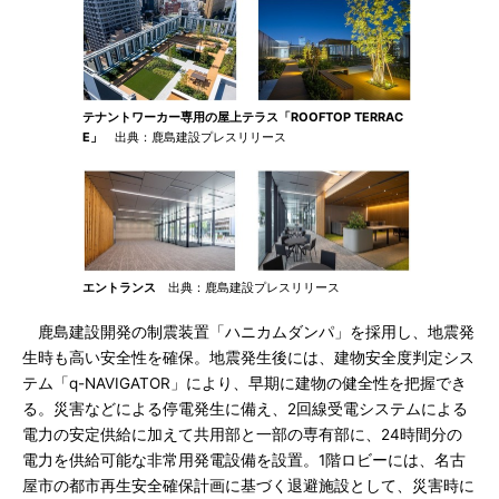
テナントワーカー専用の屋上テラス「ROOFTOP TERRAC
E」
出典：鹿島建設プレスリリース
エントランス
出典：鹿島建設プレスリリース
鹿島建設開発の制震装置「ハニカムダンパ」を採用し、地震発
生時も高い安全性を確保。地震発生後には、建物安全度判定シス
テム「q-NAVIGATOR」により、早期に建物の健全性を把握でき
る。災害などによる停電発生に備え、2回線受電システムによる
電力の安定供給に加えて共用部と一部の専有部に、24時間分の
電力を供給可能な非常用発電設備を設置。1階ロビーには、名古
屋市の都市再生安全確保計画に基づく退避施設として、災害時に