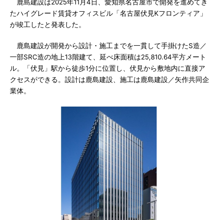
鹿島建設は2025年11月4日、愛知県名古屋市で開発を進めてき
たハイグレード賃貸オフィスビル「名古屋伏見Kフロンティア」
が竣工したと発表した。
鹿島建設が開発から設計・施工までを一貫して手掛けたS造／
一部SRC造の地上13階建て、延べ床面積は25,810.64平方メート
ル。「伏見」駅から徒歩1分に位置し、伏見から敷地内に直接ア
クセスができる。設計は鹿島建設、施工は鹿島建設／矢作共同企
業体。