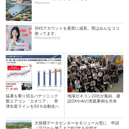
PR(arrows)
SNSアカウントを着実に成長。実はみんなココ
使ってます。
PR(Dreaw合同会社)
猛暑を乗り切るパナソニック
地場ゼネコン22社が集結、建
製エアコン「エオリア」 草
設DXやAIの実践事例を共有
津生産ラインを50％自動化へ
大規模データセンターをモジュール型に 申請
／設計から施工まで約2年を目指す