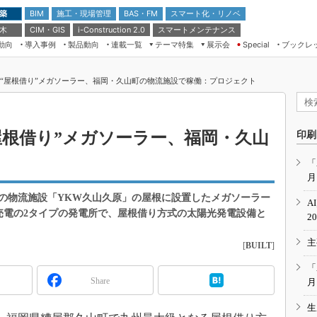
 築
施工・現場管理
BAS・FM
スマート化・リノベ
BIM
 木
CIM・GIS
スマートメンテナンス
i-Construction 2.0
動向
導入事例
製品動向
連載一覧
テーマ特集
展示会
ブックレ
Special
建設Tech NEXT BREAK
メンテナンス・レジリエンス
TOKYO2026
Wの“屋根借り”メガソーラー、福岡・久山町の物流施設で稼働：プロジェクト
ドローンがもたらす建設業界の“ゲー
第8回 国際 建設・測量展
ムチェンジ” Ver.2.0
（CSPI2026）
脱3Kから新3Kへ導く建設×IT
第10回 JAPAN BUILD TOKYO－建
“屋根借り”メガソーラー、福岡・久山
印刷
築・土木・不動産の先端技術展－
“Society5.0”時代のスマートビル
Japan Drone 2023
VR／ARが描くモノづくりのミライ
「
月
メンテナンス・レジリエンスOSAKA
2020
の物流施設「YKW久山久原」の屋根に設置したメガソーラー
A
日本 ものづくりワールド 2020
P売電の2タイプの発電所で、屋根借り方式の太陽光発電設備と
2
メンテナンス・レジリエンスTOKYO
主
2019
[
BUILT
]
IGAS2018
「
Share
月
生