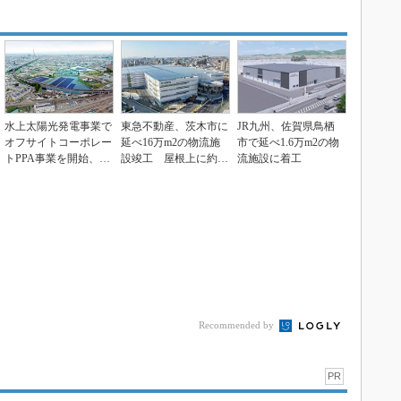
水上太陽光発電事業で
東急不動産、茨木市に
JR九州、佐賀県鳥栖
オフサイトコーポレー
延べ16万m2の物流施
市で延べ1.6万m2の物
トPPA事業を開始、三
設竣工 屋根上に約4.
流施設に着工
井住友建設
8MWの太陽光発...
Recommended by
PR