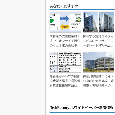
あなたにおすすめ
大林組の大規模製材工
保有する賃貸用オフィ
場で、オンサイトPPA
スビルにオフサイトコ
の再エネ電力供給事業
ーポレートPPAを活
に着手
用、清水建設
熊谷組が260kWの自家
神奈川県綾瀬市に延べ
消費型太陽光発電設備
11.7m2の物流施設、綾
を筑波技術研究所に導
瀬市と災害時使用の協
入
定締結
TechFactory ホワイトペーパー新着情報