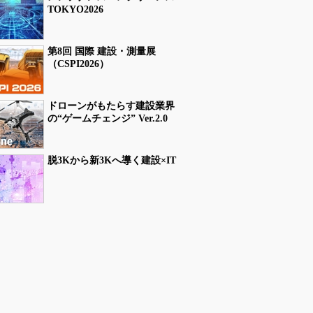
TOKYO2026
第8回 国際 建設・測量展
（CSPI2026）
ドローンがもたらす建設業界
の“ゲームチェンジ” Ver.2.0
脱3Kから新3Kへ導く建設×IT