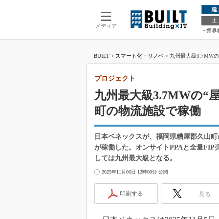
建
土
メディア
業界
BUILT
>
スマート化・リノベ
>
九州最大級3.7M
プロジェクト
九州最大級3.7MWの
町の物流施設で稼働
日本ベネックスが、福岡県糟屋郡久山町
が稼働した。オンサイトPPAと全量FI
しては九州最大級となる。
2025年11月06日 12時00分 公開
印刷する
見る