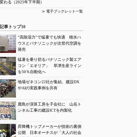
変わる（2025年下半期）
≫ 電子ブックレット一覧
記事トップ10
“高除湿力”で猛暑でも快適 積水ハ
ウスとパナソニックが次世代空調を
発売
猛暑を乗り切るパナソニック製エア
コン「エオリア」 草津生産ライン
を50％自動化へ
地場ゼネコン22社が集結、建設DX
やAIの実践事例を共有
鹿島が演算工房を子会社に 山岳ト
ンネル工事の建設ICTを内製化
昇降機トップメーカーが技術の裏側
公開 日本オーチスが「大人の社会