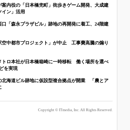
が案内役の「日本橋兜町」街歩きゲーム開発、大成建
ツイン」活用
西口「森永プラザビル」跡地の再開発に着工、24階建
駅空中都市プロジェクト」が中止 工事費高騰の煽り
メトロ本社が日本橋箱崎に一時移転 働く場所を選べ
どを実現
の北海道ビル跡地に仮設型複合拠点が開業 「農とア
に
Copyright © ITmedia, Inc. All Rights Reserved.