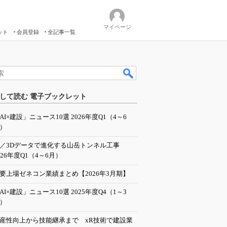
マイページ
ット
会員登録
全記事一覧
して読む 電子ブックレット
AI×建設」ニュース10選 2026年度Q1（4～6
）
I／3Dデータで進化する山岳トンネル工事
026年度Q1（4～6月）
要上場ゼネコン業績まとめ【2026年3月期】
AI×建設」ニュース10選 2025年度Q4（1～3
）
産性向上から技能継承まで xR技術で建設業