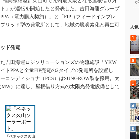
5日、福岡県糟屋郡久山町で九州最大級となる屋根借り方
が
ート」が運転を開始したと発表した。吉田海運グループ
PA（電力購入契約）」と「FIP（フィードインプレ
イブリッド型の発電所として、地域の脱炭素化と再生可
人気
リッド発電
工した吉田海運ロジソリューションズの物流施設「YKW
トPPAと全量FIP売電の2タイプの発電所を設置し
コンディショナ（PCS）はSUNGROW製を採用。太
ト（MW）に達し、屋根借り方式の太陽光発電設備として
「ベネックス久山