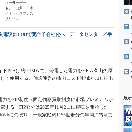
ソーラーポー
ト」
出典：日本
ベネックスプレス
リリース
友電設にTOBで完全子会社化へ データセンター／半
PPAは約0.5MWで、発電した電力をYKW久山久原
して使用する。施設運営の電力コスト削減とCO2排出
展示
た電力をFIP制度（固定価格買取制度に市場プレミアムが
する。FIP部分は2025年11月2日に運転を開始した。
万kWhにのぼり、一般家庭約1155世帯分の年間消費電力