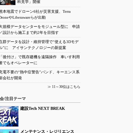
科見学」開催
熊本地震でドローン6社が災害支援、Terra
DroneやLiberawareらが出動
大規模データセンターをモジュール型に 申請
／設計から施工まで約2年を目指す
点群データを設計・維持管理で“使える3Dモデ
ル”に アイサンテクノロジーの新提案
「後付け」で既存建機を遠隔操作 車いす利用
者でもオペレーターに
充電不要の“熱中症警告”バンド、キーエンス系
新会社が開発
≫
11～30位はこちら
会/注目テーマ
建設Tech NEXT BREAK
メンテナンス・レジリエンス