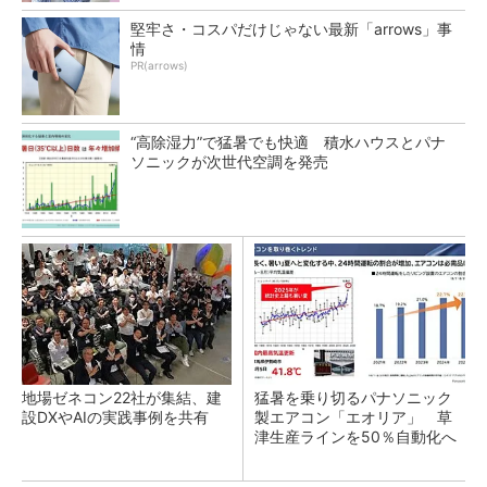
堅牢さ・コスパだけじゃない最新「arrows」事
情
PR(arrows)
“高除湿力”で猛暑でも快適 積水ハウスとパナ
ソニックが次世代空調を発売
地場ゼネコン22社が集結、建
猛暑を乗り切るパナソニック
設DXやAIの実践事例を共有
製エアコン「エオリア」 草
津生産ラインを50％自動化へ