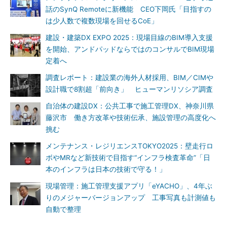
話のSynQ Remoteに新機能 CEO下岡氏「目指すの
は少人数で複数現場を回せるCoE」
建設・建築DX EXPO 2025：現場目線のBIM導入支援
を開始、アンドパッドならではのコンサルでBIM現場
定着へ
調査レポート：建設業の海外人材採用、BIM／CIMや
設計職で8割超「前向き」 ヒューマンリソシア調査
自治体の建設DX：公共工事で施工管理DX、神奈川県
藤沢市 働き方改革や技術伝承、施設管理の高度化へ
挑む
メンテナンス・レジリエンスTOKYO2025：壁走行ロ
ボやMRなど新技術で目指す“インフラ検査革命”「日
本のインフラは日本の技術で守る！」
現場管理：施工管理支援アプリ「eYACHO」、4年ぶ
りのメジャーバージョンアップ 工事写真も計測値も
自動で整理