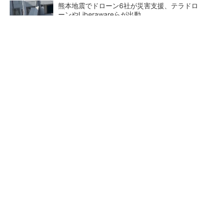
熊本地震でドローン6社が災害支援、テラドロ
ーンやLiberawareらが出動
arrowsの頑丈さがとんでもないレベルに
PR(arrows)
鹿島が演算工房を子会社化 山岳トンネル工事
の建設ICTを内製化