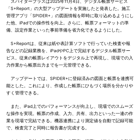
スパイダープラスは2025年11月4日、デジタル帳票サービス
「S+Report」の大型アップデートを実施したと発表した。施工
管理アプリ「SPIDER+」の図面情報を即時に取り込めるようにし
た他、iPadでの操作性を向上。さらに、帳票フォーマットの準
備、設定作業といった事前準備を省力化できるようにした。
S+Reportは、従来は紙や表計算ソフトで行っていた検査や報
告などの記録業務を、iPadやPC上で完結するデジタル帳票サー
ビス。従来の帳票レイアウトをデジタル上で再現し、現場での入
力作業から帳票出力までを一元管理できる。
アップデートでは、SPIDER+に登録済みの図面と帳票を連携可
能とした。これにより、作成した帳票にひもづく場所を分かりや
すく管理できる。
また、iPad上でのパフォーマンスが向上し、現場でのスムーズ
な操作を実現。帳票の作成、入力、共有、出力といった一連の作
業を現場で完結できる。機器連携により測定値を自動で記録可能
で、検査完了と同時に報告書が完成する。