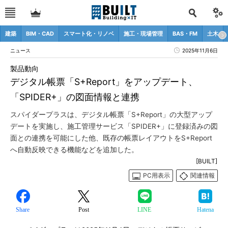
建築
BIM・CAD
スマート化・リノベ
施工・現場管理
BAS・FM
土木
ニュース
2025年11月6日
製品動向
デジタル帳票「S+Report」をアップデート、
「SPIDER+」の図面情報と連携
スパイダープラスは、デジタル帳票「S+Report」の大型アップ
デートを実施し、施工管理サービス「SPIDER+」に登録済みの図
面との連携を可能にした他、既存の帳票レイアウトをS+Report
へ自動反映できる機能などを追加した。
[BUILT]
PC用表示
関連情報
Share
Post
LINE
Hatena