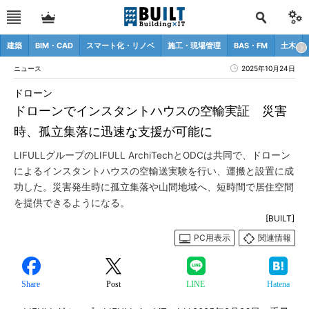
建築
BIM・CAD
スマート化・リノベ
施工・現場管理
BAS・FM
土木
ニュース
2025年10月24日
ドローン
ドローンでインスタントハウスの空輸実証 災害
時、孤立集落に迅速な支援が可能に
LIFULLグループのLIFULL ArchiTechとODCは共同で、ドローン
によるインスタントハウスの空輸送実験を行い、運搬と設置に成
功した。災害発生時に孤立集落や山間地域へ、短時間で居住空間
を提供できるようになる。
[BUILT]
PC用表示
関連情報
Share
Post
LINE
Hatena