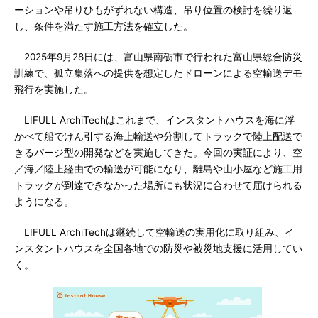
ーションや吊りひもがずれない構造、吊り位置の検討を繰り返
し、条件を満たす施工方法を確立した。
2025年9月28日には、富山県南砺市で行われた富山県総合防災
訓練で、孤立集落への提供を想定したドローンによる空輸送デモ
飛行を実施した。
LIFULL ArchiTechはこれまで、インスタントハウスを海に浮
かべて船でけん引する海上輸送や分割してトラックで陸上配送で
きるパージ型の開発などを実施してきた。今回の実証により、空
／海／陸上経由での輸送が可能になり、離島や山小屋など施工用
トラックが到達できなかった場所にも状況に合わせて届けられる
ようになる。
LIFULL ArchiTechは継続して空輸送の実用化に取り組み、イ
ンスタントハウスを全国各地での防災や被災地支援に活用してい
く。