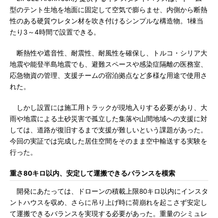
型のテント生地を地面に固定して空気で膨らませ、内側から断熱
性のある硬質ウレタン材を吹き付けるシンプルな構造物。1棟当
たり3～4時間で設置できる。
断熱性や遮音性、耐震性、耐風性を確保し、トルコ・シリア大
地震や能登半島地震でも、避難スペースや感染症隔離の医務室、
応急物資の管理、支援チームの宿泊拠点など多様な用途で使用さ
れた。
しかし設置には施工用トラックが現地入りする必要があり、大
雨や地震による土砂災害で孤立した集落や山間地域への支援に対
しては、道路が復旧するまで支援が難しいという課題があった。
今回の実証では完成した居住空間をそのまま空中輸送する実験を
行った。
重さ80キロ以内、安定して運搬できるバランスを模索
開発にあたっては、ドローンの積載上限80キロ以内にインスタ
ントハウスを収め、さらに吊り上げ時に荷崩れを起こさず安定し
て運搬できるバランスを実現する必要があった。重量のシミュレ