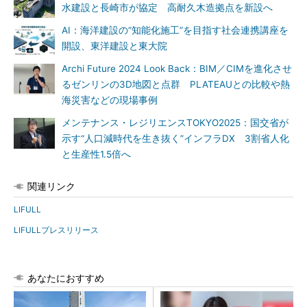
水建設と長崎市が協定 高耐久木造拠点を新設へ
AI：海洋建設の“知能化施工”を目指す社会連携講座を
開設、東洋建設と東大院
Archi Future 2024 Look Back：BIM／CIMを進化させ
るゼンリンの3D地図と点群 PLATEAUとの比較や熱
海災害などの現場事例
メンテナンス・レジリエンスTOKYO2025：国交省が
示す“人口減時代を生き抜く”インフラDX 3割省人化
と生産性1.5倍へ
関連リンク
LIFULL
LIFULLプレスリリース
あなたにおすすめ