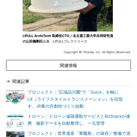
LIFULL ArchiTech 取締役CTO／名古屋工業大学共同研究員
の山田義剛氏
出典：LIFULLプレスリリース
Copyright © ITmedia, Inc. All Rights Reserved.
関連情報
関連記事
プロジェクト：“広域品川圏”で「Suica」を軸に
LX（ライフスタイルトランスメーション）を目指
す、JR東の共創街づくり始動
ドローン：ドローン遠隔運航サービスとBizStackが連
携 撮影データを自動整理し、一元管理
プロジェクト：世界遺産「軍艦島」の保存／整備で清