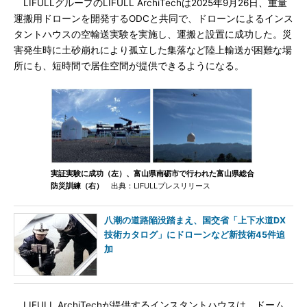
LIFULLグループのLIFULL ArchiTechは2025年9月26日、重量
運搬用ドローンを開発するODCと共同で、ドローンによるインス
タントハウスの空輸送実験を実施し、運搬と設置に成功した。災
害発生時に土砂崩れにより孤立した集落など陸上輸送が困難な場
所にも、短時間で居住空間が提供できるようになる。
実証実験に成功（左）、富山県南砺市で行われた富山県総合
防災訓練（右）
出典：LIFULLプレスリリース
八潮の道路陥没踏まえ、国交省「上下水道DX
技術カタログ」にドローンなど新技術45件追
加
LIFULL ArchiTechが提供するインスタントハウスは、ドーム