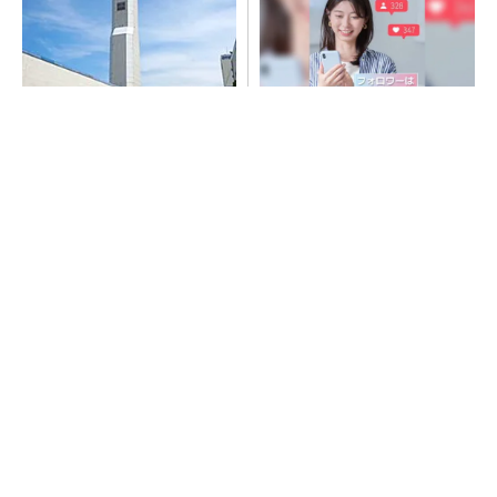
昇降機トップメーカーが技術
SNSアカウントを着実に成
の裏側公開 日本オーチスが
長。実はみんなココ使ってま
「大人の社会科見学」開催
す。
PR(Dreaw合同会社)
“高除湿力”で猛暑でも快適 積水ハウスとパナ
ソニックが次世代空調を発売
SNSアカウントを着実に成長。実はみんなココ
使ってます。
PR(Dreaw合同会社)
猛暑を乗り切るパナソニック製エアコン「エオ
リア」 草津生産ラインを50％自動化へ