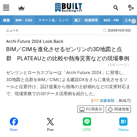
建築
BIM・CAD
スマート化・リノベ
施工・現場管理
BAS・FM
土木
ニュース
2025年10月15日
Archi Future 2024 Look Back
BIM／CIMを進化させるゼンリンの3D地図と点
群 PLATEAUとの比較や熱海災害などの現場事例
（1/4 ページ）
ゼンリンとローカスブルーは「Archi Future 2024」に登壇し、
3D地図と点群をBIM／CIMによる建設DXをさらに進化させるツ
ールと位置付け、設計提案から熱海の土砂崩れなどの災害対応ま
で、現場実務での3Dデータ活用例を紹介した。
[
加藤泰朗
，BUILT]
PC用表示
関連情報
Share
Post
LINE
Hatena