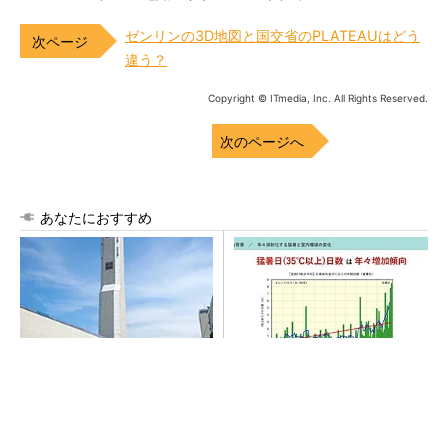
ゼンリンの3D地図と国交省のPLATEAUはどう
違う？
Copyright © ITmedia, Inc. All Rights Reserved.
次のページへ
あなたにおすすめ
昇降機トップメーカーが技術
“高除湿力”で猛暑でも快適 積
の裏側公開 日本オーチスが
水ハウスとパナソニックが次
「大人の社会科見学」開催
世代空調を発売