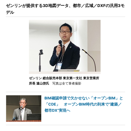
ゼンリンが提供する3D地図データ、都市／広域／DXFの汎用3モ
デル
ゼンリン 総合販売本部 東京第一支社 東京営業所
所長 遠山啓氏
写真は全て筆者撮影
BIM確認申請で欠かせない「オープンBIM」と
「CDE」 オープンBIM時代の到来で“建築／
都市DX”実現へ