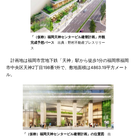
「（仮称）福岡天神センタービル建替計画」外観
完成予想パース
出典：野村不動産プレスリリー
ス
計画地は福岡市営地下鉄「天神」駅から徒歩1分の福岡県福岡
市中央区天神2丁目198番1外で、敷地面積は4863.19平方メート
ル。
「（仮称）福岡天神センタービル建替計画」の位置図
出