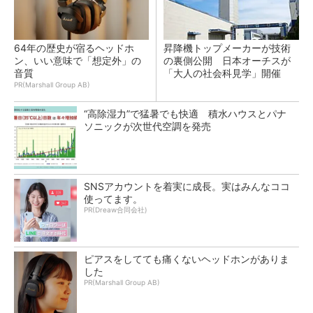
64年の歴史が宿るヘッドホ
昇降機トップメーカーが技術
ン、いい意味で「想定外」の
の裏側公開 日本オーチスが
音質
「大人の社会科見学」開催
PR(Marshall Group AB)
“高除湿力”で猛暑でも快適 積水ハウスとパナ
ソニックが次世代空調を発売
SNSアカウントを着実に成長。実はみんなココ
使ってます。
PR(Dreaw合同会社)
ピアスをしてても痛くないヘッドホンがありま
した
PR(Marshall Group AB)