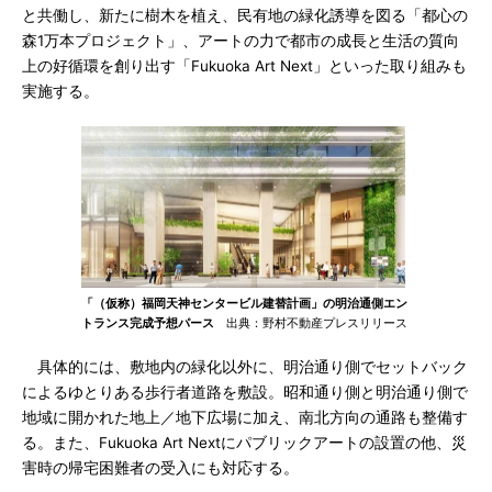
と共働し、新たに樹木を植え、民有地の緑化誘導を図る「都心の
森1万本プロジェクト」、アートの力で都市の成長と生活の質向
上の好循環を創り出す「Fukuoka Art Next」といった取り組みも
実施する。
「（仮称）福岡天神センタービル建替計画」の明治通側エン
トランス完成予想パース
出典：野村不動産プレスリリース
具体的には、敷地内の緑化以外に、明治通り側でセットバック
によるゆとりある歩行者道路を敷設。昭和通り側と明治通り側で
地域に開かれた地上／地下広場に加え、南北方向の通路も整備す
る。また、Fukuoka Art Nextにパブリックアートの設置の他、災
害時の帰宅困難者の受入にも対応する。