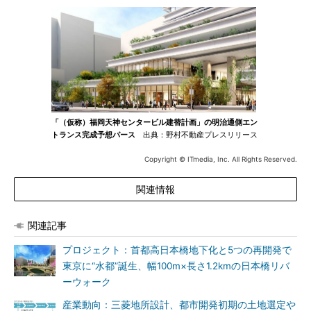
「（仮称）福岡天神センタービル建替計画」の明治通側エン
トランス完成予想パース
出典：野村不動産プレスリリース
Copyright © ITmedia, Inc. All Rights Reserved.
関連情報
関連記事
プロジェクト：首都高日本橋地下化と5つの再開発で
東京に“水都”誕生、幅100m×長さ1.2kmの日本橋リバ
ーウォーク
産業動向：三菱地所設計、都市開発初期の土地選定や