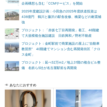
企画構想も含む「CCMサービス」を開始
2025年度建設計画：小田急の2025年度鉄道投資は
436億円 鶴川と藤沢の駅舎改修、橋梁などの耐震補
強
プロジェクト：「赤坂七丁目再開発」着工、46階建
て大規模複合施設建設 日鉄興和／野村不動産
プロジェクト：金町駅前で商業施設の屋上に“自動車
教習所” 40階建てマンション含む再開発街区「クロ
ス金町」
プロジェクト：延べ52万m2／地上31階の複合ビル整
備 名鉄ら5社が名古屋駅前を再開発
あなたにおすすめ