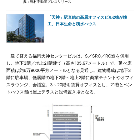
典：野村不動産プレスリリース
「天神」駅直結の高層オフィスビル2棟が竣
工、日本生命と積水ハウス
建て替える福岡天神センタービルは、S／SRC／RC造を併用
し、地下3階／地上21階建て（高さ105.97メートル）で、延べ床
面積は約6万9000平方メートルとなる見通し。建物構成は地下3
階に駐車場、低層階の地下2階～地上2階に商業テナントやオフィ
スラウンジ、会議室。3～20階を賃貸オフィスとし、21階とペン
トハウス階は屋上テラスと設備置き場となる。