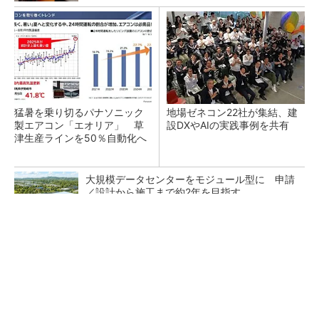
猛暑を乗り切るパナソニック
地場ゼネコン22社が集結、建
製エアコン「エオリア」 草
設DXやAIの実践事例を共有
津生産ラインを50％自動化へ
大規模データセンターをモジュール型に 申請
／設計から施工まで約2年を目指す
モノが捨てられずに困っていた里歩が、新たに
「買ったもの」は？
PR(UR都市機構)