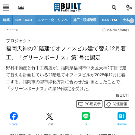
建築
BIM・CAD
スマート化・リノベ
施工・現場管理
BAS・FM
土木
ニュース
2025年7月30日
プロジェクト
福岡天神の21階建てオフィスビル建て替え12月着
工、「グリーンボーナス」第1号に認定
野村不動産と竹中工務店が、福岡県福岡市中央区天神2丁目で建
て替えを計画している21階建てオフィスビルが2025年12月に着
工する。福岡市の都市緑化方針に合わせた計画としたことで、
「グリーンボーナス」の第1号認定を受けた。
[BUILT]
PC用表示
関連情報
Share
Post
LINE
Hatena