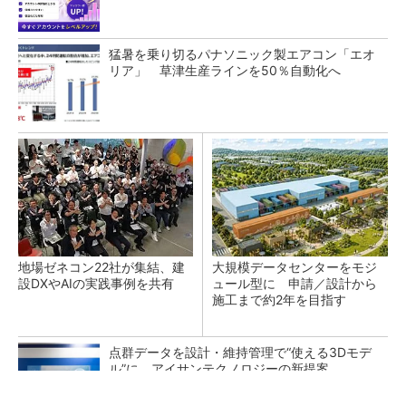
猛暑を乗り切るパナソニック製エアコン「エオ
リア」 草津生産ラインを50％自動化へ
地場ゼネコン22社が集結、建
大規模データセンターをモジ
設DXやAIの実践事例を共有
ュール型に 申請／設計から
施工まで約2年を目指す
点群データを設計・維持管理で“使える3Dモデ
ル”に アイサンテクノロジーの新提案