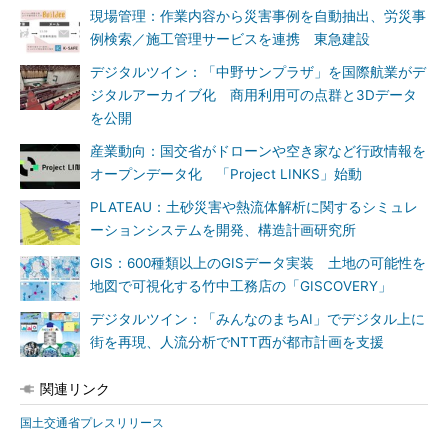
現場管理：作業内容から災害事例を自動抽出、労災事
例検索／施工管理サービスを連携 東急建設
デジタルツイン：「中野サンプラザ」を国際航業がデ
ジタルアーカイブ化 商用利用可の点群と3Dデータ
を公開
産業動向：国交省がドローンや空き家など行政情報を
オープンデータ化 「Project LINKS」始動
PLATEAU：土砂災害や熱流体解析に関するシミュレ
ーションシステムを開発、構造計画研究所
GIS：600種類以上のGISデータ実装 土地の可能性を
地図で可視化する竹中工務店の「GISCOVERY」
デジタルツイン：「みんなのまちAI」でデジタル上に
街を再現、人流分析でNTT西が都市計画を支援
関連リンク
国土交通省プレスリリース