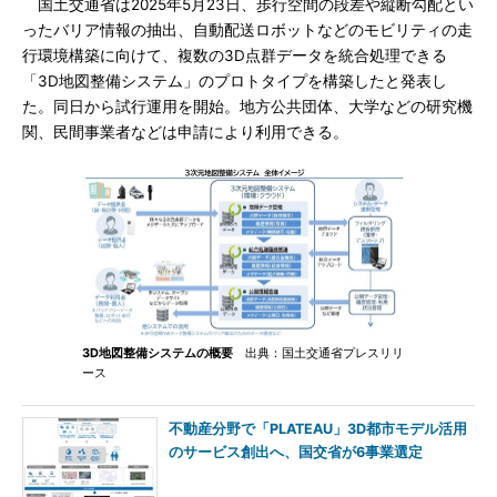
国土交通省は2025年5月23日、歩行空間の段差や縦断勾配とい
ったバリア情報の抽出、自動配送ロボットなどのモビリティの走
行環境構築に向けて、複数の3D点群データを統合処理できる
「3D地図整備システム」のプロトタイプを構築したと発表し
た。同日から試行運用を開始。地方公共団体、大学などの研究機
関、民間事業者などは申請により利用できる。
3D地図整備システムの概要
出典：国土交通省プレスリリ
ース
不動産分野で「PLATEAU」3D都市モデル活用
のサービス創出へ、国交省が6事業選定