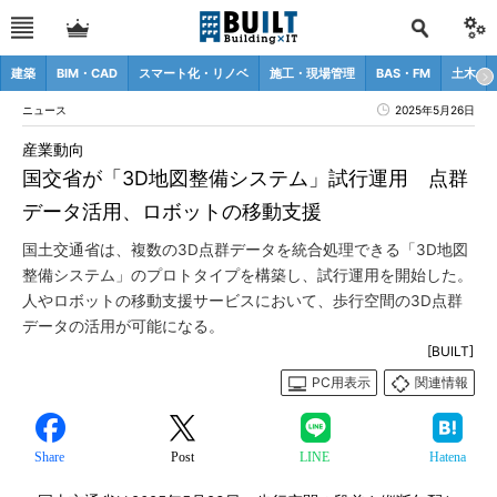
建築
BIM・CAD
スマート化・リノベ
施工・現場管理
BAS・FM
土木
ニュース
2025年5月26日
産業動向
国交省が「3D地図整備システム」試行運用 点群
データ活用、ロボットの移動支援
国土交通省は、複数の3D点群データを統合処理できる「3D地図
整備システム」のプロトタイプを構築し、試行運用を開始した。
人やロボットの移動支援サービスにおいて、歩行空間の3D点群
データの活用が可能になる。
[BUILT]
PC用表示
関連情報
Share
Post
LINE
Hatena