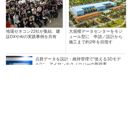
地場ゼネコン22社が集結、建
大規模データセンターをモジ
設DXやAIの実践事例を共有
ュール型に 申請／設計から
施工まで約2年を目指す
点群データを設計・維持管理で“使える3Dモデ
ル”に アイサンテクノロジーの新提案
熊本地震でドローン6社が災害支援、テラドロ
ーンやLiberawareらが出動
鹿島が演算工房を子会社化 山岳トンネル工事
の建設ICTを内製化