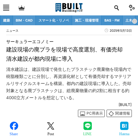
建築
BIM・CAD
スマート化・リノベ
施工・現場管理
BAS・FM
土木
ニュース
2025年5月13日
サーキュラーエコノミー
建設現場の廃プラを現場で高度選別、有価売却
清水建設が都内現場に導入
清水建設は、建設現場で発生したプラスチック廃棄物を現場内で
樹脂種類ごとに分別し、再資源化材として有価売却するマテリア
ルリサイクルスキームを構築。都内の建設現場に導入した。売却
対象となる廃プラスチックは、総廃棄物量の約2割に相当する約
4000立方メートルを想定している。
[BUILT]
PC用表示
関連情報
Share
Post
LINE
Hatena