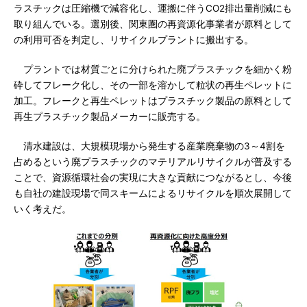
ラスチックは圧縮機で減容化し、運搬に伴うCO2排出量削減にも
取り組んでいる。選別後、関東圏の再資源化事業者が原料として
の利用可否を判定し、リサイクルプラントに搬出する。
プラントでは材質ごとに分けられた廃プラスチックを細かく粉
砕してフレーク化し、その一部を溶かして粒状の再生ペレットに
加工。フレークと再生ペレットはプラスチック製品の原料として
再生プラスチック製品メーカーに販売する。
清水建設は、大規模現場から発生する産業廃棄物の3～4割を
占めるという廃プラスチックのマテリアルリサイクルが普及する
ことで、資源循環社会の実現に大きな貢献につながるとし、今後
も自社の建設現場で同スキームによるリサイクルを順次展開して
いく考えだ。