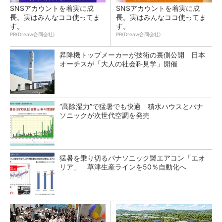
SNSアカウントを着実に成
SNSアカウントを着実に成
長。実はみんなココ使ってま
長。実はみんなココ使ってま
す。
す。
PR(Dreaw合同会社)
PR(Dreaw合同会社)
昇降機トップメーカーが技術の裏側公開 日本
オーチスが「大人の社会科見学」開催
“高除湿力”で猛暑でも快適 積水ハウスとパナ
ソニックが次世代空調を発売
猛暑を乗り切るパナソニック製エアコン「エオ
リア」 草津生産ラインを50％自動化へ