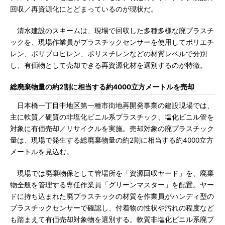
回収／再資源化にとどまっているのが現状だ。
清水建設のスキームは、現場で回収した多種多様な廃プラスチ
ックを、現場作業員がプラスチックセンサーを使用してポリエチ
レン、ポリプロピレン、ポリスチレンなどの材質レベルで分別
し、有価物として売却できる再資源化材を選別するのが特徴。
総廃棄物量の約2割に相当する約4000立方メートルを売却
日本橋一丁目中地区第一種市街地再開発事業の建設現場では、
主に軟質／硬質の非塩化ビニル系プラスチック、塩化ビニル管を
対象に有価売却／リサイクルを実施。売却対象の廃プラスチック
量は、現場で発生する総廃棄物量の約2割に相当する約4000立方
メートルを見込む。
現場では廃棄物保として管場所を「資源回収ヤード」を、廃棄
物全般を管理する専任作業員「グリーンマスター」を配置。ヤー
ドに持ち込まれた廃プラスチックの材質を作業員がハンディ型の
プラスチックセンサーで確認し、付着物の性状や汚れの程度など
も踏まえて有価売却対象物を選別する。軟質非塩化ビニル系廃プ