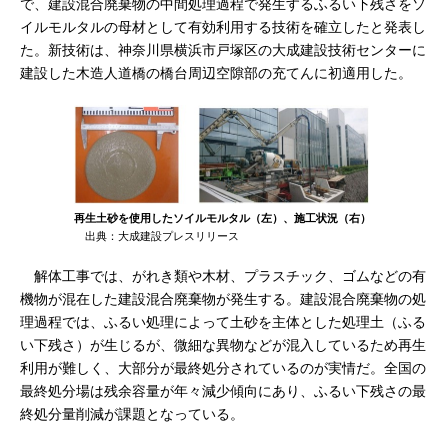
で、建設混合廃棄物の中間処理過程で発生するふるい下残さをソ
イルモルタルの母材として有効利用する技術を確立したと発表し
た。新技術は、神奈川県横浜市戸塚区の大成建設技術センターに
建設した木造人道橋の橋台周辺空隙部の充てんに初適用した。
再生土砂を使用したソイルモルタル（左）、施工状況（右）
出典：大成建設プレスリリース
解体工事では、がれき類や木材、プラスチック、ゴムなどの有
機物が混在した建設混合廃棄物が発生する。建設混合廃棄物の処
理過程では、ふるい処理によって土砂を主体とした処理土（ふる
い下残さ）が生じるが、微細な異物などが混入しているため再生
利用が難しく、大部分が最終処分されているのが実情だ。全国の
最終処分場は残余容量が年々減少傾向にあり、ふるい下残さの最
終処分量削減が課題となっている。