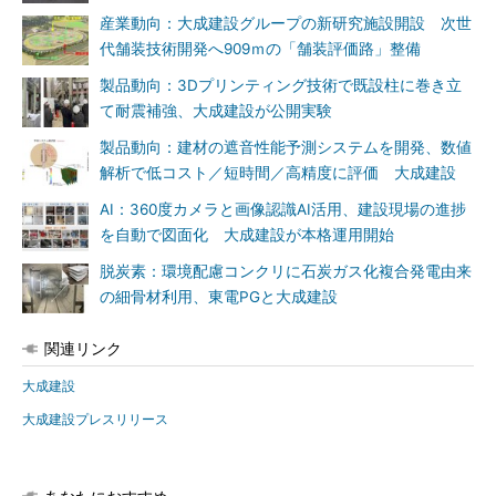
産業動向：大成建設グループの新研究施設開設 次世
代舗装技術開発へ909ｍの「舗装評価路」整備
製品動向：3Dプリンティング技術で既設柱に巻き立
て耐震補強、大成建設が公開実験
製品動向：建材の遮音性能予測システムを開発、数値
解析で低コスト／短時間／高精度に評価 大成建設
AI：360度カメラと画像認識AI活用、建設現場の進捗
を自動で図面化 大成建設が本格運用開始
脱炭素：環境配慮コンクリに石炭ガス化複合発電由来
の細骨材利用、東電PGと大成建設
関連リンク
大成建設
大成建設プレスリリース