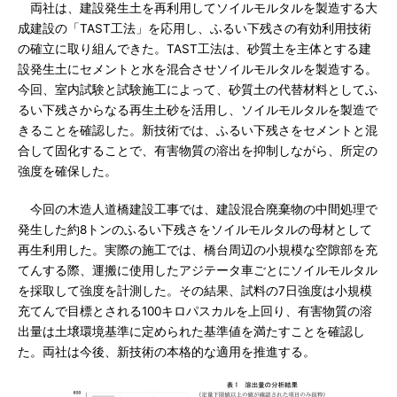
両社は、建設発生土を再利用してソイルモルタルを製造する大
成建設の「TAST工法」を応用し、ふるい下残さの有効利用技術
の確立に取り組んできた。TAST工法は、砂質土を主体とする建
設発生土にセメントと水を混合させソイルモルタルを製造する。
今回、室内試験と試験施工によって、砂質土の代替材料としてふ
るい下残さからなる再生土砂を活用し、ソイルモルタルを製造で
きることを確認した。新技術では、ふるい下残さをセメントと混
合して固化することで、有害物質の溶出を抑制しながら、所定の
強度を確保した。
今回の木造人道橋建設工事では、建設混合廃棄物の中間処理で
発生した約8トンのふるい下残さをソイルモルタルの母材として
再生利用した。実際の施工では、橋台周辺の小規模な空隙部を充
てんする際、運搬に使用したアジテータ車ごとにソイルモルタル
を採取して強度を計測した。その結果、試料の7日強度は小規模
充てんで目標とされる100キロパスカルを上回り、有害物質の溶
出量は土壌環境基準に定められた基準値を満たすことを確認し
た。両社は今後、新技術の本格的な適用を推進する。