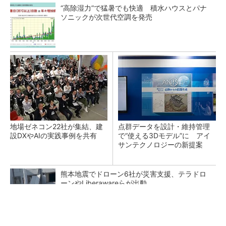
“高除湿力”で猛暑でも快適 積水ハウスとパナ
ソニックが次世代空調を発売
地場ゼネコン22社が集結、建
点群データを設計・維持管理
設DXやAIの実践事例を共有
で“使える3Dモデル”に アイ
サンテクノロジーの新提案
熊本地震でドローン6社が災害支援、テラドロ
ーンやLiberawareらが出動