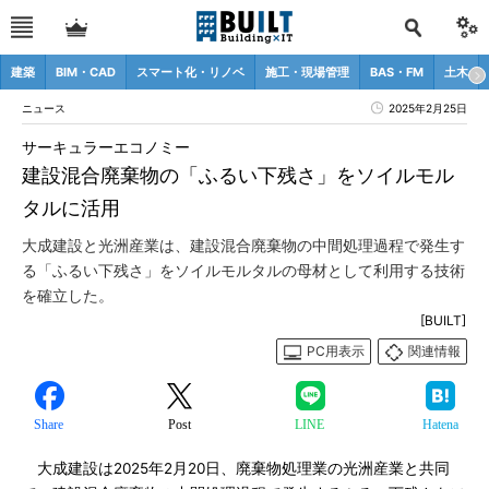
建築
BIM・CAD
スマート化・リノベ
施工・現場管理
BAS・FM
土木
ニュース
2025年2月25日
サーキュラーエコノミー
建設混合廃棄物の「ふるい下残さ」をソイルモル
タルに活用
大成建設と光洲産業は、建設混合廃棄物の中間処理過程で発生す
る「ふるい下残さ」をソイルモルタルの母材として利用する技術
を確立した。
[BUILT]
PC用表示
関連情報
Share
Post
LINE
Hatena
大成建設は2025年2月20日、廃棄物処理業の光洲産業と共同