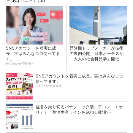
あなたにおすすめ
SNSアカウントを着実に成
昇降機トップメーカーが技術
長。実はみんなココ使ってま
の裏側公開 日本オーチスが
す。
「大人の社会科見学」開催
PR(Dreaw合同会社)
SNSアカウントを着実に成長。実はみんなココ
使ってます。
PR(Dreaw合同会社)
猛暑を乗り切るパナソニック製エアコン「エオ
リア」 草津生産ラインを50％自動化へ