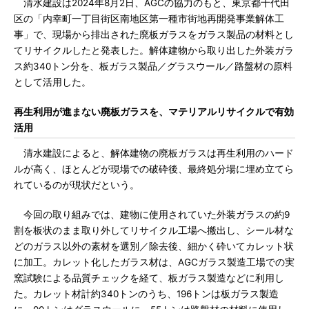
清水建設は2024年8月2日、AGCの協力のもと、東京都千代田
区の「内幸町一丁目街区南地区第一種市街地再開発事業解体工
事」で、現場から排出された廃板ガラスをガラス製品の材料とし
てリサイクルしたと発表した。解体建物から取り出した外装ガラ
ス約340トン分を、板ガラス製品／グラスウール／路盤材の原料
として活用した。
再生利用が進まない廃板ガラスを、マテリアルリサイクルで有効
活用
清水建設によると、解体建物の廃板ガラスは再生利用のハード
ルが高く、ほとんどが現場での破砕後、最終処分場に埋め立てら
れているのが現状だという。
今回の取り組みでは、建物に使用されていた外装ガラスの約9
割を板状のまま取り外してリサイクル工場へ搬出し、シール材な
どのガラス以外の素材を選別／除去後、細かく砕いてカレット状
に加工。カレット化したガラス材は、AGCガラス製造工場での実
窯試験による品質チェックを経て、板ガラス製造などに利用し
た。カレット材計約340トンのうち、196トンは板ガラス製造