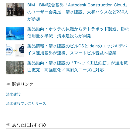
BIM：BIM統合基盤「Autodesk Construction Cloud」
のユーザー会発足 清水建設、大和ハウスなど230人
が参加
製品動向：ホタテの貝殻からテトラポッド製造、砂の
使用量を半減 清水建設らが開発
製品情報：清水建設のビルOSとIdeinのエッジAIデバ
イス運用基盤が連携、スマートビル普及へ協業
製品動向：清水建設の「Tヘッド工法鉄筋」が適用範
囲拡充、高強度化／高耐久ニーズに対応
関連リンク
清水建設
清水建設プレスリリース
あなたにおすすめ