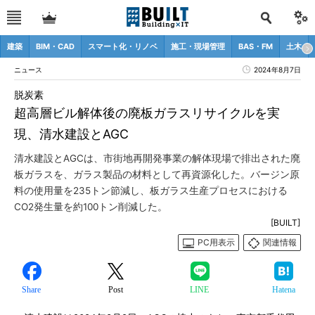
建築
BIM・CAD
スマート化・リノベ
施工・現場管理
BAS・FM
土木
ニュース
2024年8月7日
脱炭素
超高層ビル解体後の廃板ガラスリサイクルを実
現、清水建設とAGC
清水建設とAGCは、市街地再開発事業の解体現場で排出された廃
板ガラスを、ガラス製品の材料として再資源化した。バージン原
料の使用量を235トン節減し、板ガラス生産プロセスにおける
CO2発生量を約100トン削減した。
[BUILT]
PC用表示
関連情報
Share
Post
LINE
Hatena