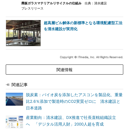
廃板ガラスマテリアルリサイクルの仕組み
出典：清水建設
プレスリリース
超高層ビル解体の新標準となる環境配慮型工法
を清水建設が実用化
Copyright © ITmedia, Inc. All Rights Reserved.
関連情報
関連記事
脱炭素：バイオ炭を添加したアスコンを製品化、重量
比2.6％添加で製造時のCO2実質ゼロに 清水建設と
日本道路
産業動向：清水建設、DX推進で社長直轄組織設立
へ 「デジタル活用人財」2000人超を育成