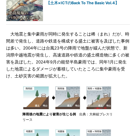
【土木×ICTのBack To The Basic Vol.4】
大地震と集中豪雨が同時に発生することは稀（まれ）だが、時
間差で発生し、道路や鉄道を構成する盛土に被害を及ぼした事例
は多い。2004年には台風23号の降雨で地盤が緩んだ状態で、新
潟県中越地震が発生し、高速道路や鉄道の盛土構造物に多くの被
害を及ぼした。2024年9月の能登半島豪雨では、同年1月に発生
した地震によるダメージが蓄積していたところに集中豪雨を受
け、土砂災害の範囲が拡大した。
降雨後の地震により被害が生じる例
出典：大林組プレスリ
リース