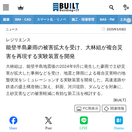
建築
BIM・CAD
スマート化・リノベ
施工・現場管理
BAS・FM
土木
ニュース
2025年5月8日
レジリエンス
能登半島豪雨の被害拡大を受け、大林組が複合災
害を再現する実験装置を開発
大林組は、能登半島地震後の2024年9月に発生した豪雨で土砂災
害が拡大した事例などを受け、地震と降雨による複合災害時の地
盤状況をシミュレーションする実験装置を開発した。高速道路や
鉄道の盛土構造物に加え、斜面、河川堤防、ダムなどを対象に、
土砂災害などの被害軽減に有効な新工法を検討する。
[BUILT]
PC用表示
関連情報
Share
Post
LINE
Hatena