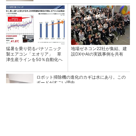
猛暑を乗り切るパナソニック
地場ゼネコン22社が集結、建
製エアコン「エオリア」 草
設DXやAIの実践事例を共有
津生産ラインを50％自動化へ
ロボット掃除機の進化のカギは水にあり。この
ボードがすごい理由
PR(Dreame)
昇降機トップメーカーが技術の裏側公開 日本
オーチスが「大人の社会科見学」開催