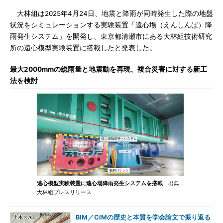
大林組は2025年4月24日、地震と降雨が同時発生した際の地盤
状況をシミュレーションする実験装置「遠心場（えんしんば）降
雨発生システム」を開発し、東京都清瀬市にある大林組技術研究
所の遠心模型実験装置に搭載したと発表した。
最大2000mmの総雨量と地震動を再現、複合災害に対する新工
法を検討
遠心模型実験装置に遠心場降雨発生システムを搭載
出典：
大林組プレスリリース
BIM／CIMの歴史と本質を学会論文で振り返る