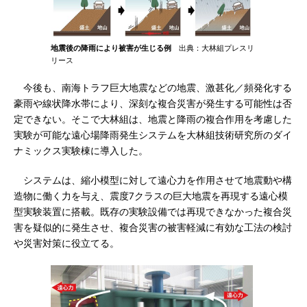
地震後の降雨により被害が生じる例
出典：大林組プレスリ
リース
今後も、南海トラフ巨大地震などの地震、激甚化／頻発化する
豪雨や線状降水帯により、深刻な複合災害が発生する可能性は否
定できない。そこで大林組は、地震と降雨の複合作用を考慮した
実験が可能な遠心場降雨発生システムを大林組技術研究所のダイ
ナミックス実験棟に導入した。
システムは、縮小模型に対して遠心力を作用させて地震動や構
造物に働く力を与え、震度7クラスの巨大地震を再現する遠心模
型実験装置に搭載。既存の実験設備では再現できなかった複合災
害を疑似的に発生させ、複合災害の被害軽減に有効な工法の検討
や災害対策に役立てる。