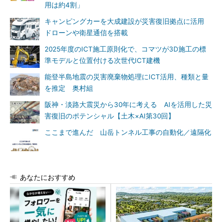
用は約4割」
キャンピングカーを大成建設が災害復旧拠点に活用
ドローンや衛星通信を搭載
2025年度のICT施工原則化で、コマツが3D施工の標
準モデルと位置付ける次世代ICT建機
能登半島地震の災害廃棄物処理にICT活用、種類と量
を推定 奥村組
阪神・淡路大震災から30年に考える AIを活用した災
害復旧のポテンシャル【土木×AI第30回】
ここまで進んだ 山岳トンネル工事の自動化／遠隔化
あなたにおすすめ