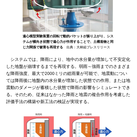
遠心模型実験装置の回転で動的バケットが振り上がり、シス
テムが横向き状態で遠心力が作用することで、土構造物と同
じ力関係で被害を再現する
出典：大林組プレスリリース
システムでは、降雨により、地中の水分量が増加して不安定化
した地盤が崩壊するまでを再現する。弱雨～強雨までのさまざま
な降雨強度、最大で2000ミリの総雨量が可能で、地震動につい
ては降雨後に地盤内の水分量が増加した状態での作用、または地
震動のダメージが蓄積した状態で降雨の影響をシミュレートでき
る。そのため、従来はなかった降雨と地震の複合作用を考慮した
評価手法の構築や新工法の検証が実現する。