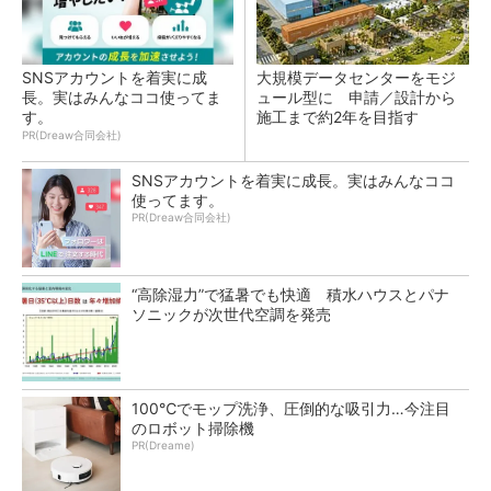
SNSアカウントを着実に成
大規模データセンターをモジ
長。実はみんなココ使ってま
ュール型に 申請／設計から
す。
施工まで約2年を目指す
PR(Dreaw合同会社)
SNSアカウントを着実に成長。実はみんなココ
使ってます。
PR(Dreaw合同会社)
“高除湿力”で猛暑でも快適 積水ハウスとパナ
ソニックが次世代空調を発売
100℃でモップ洗浄、圧倒的な吸引力…今注目
のロボット掃除機
PR(Dreame)