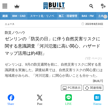
建築
BIM・CAD
スマート化・リノベ
施工・現場管理
BAS・FM
土木
ニュース
2023年8月30日
防災ノウハウ
ゼンリンの「防災の日」に伴う自然災害リスクに
関する意識調査「河川氾濫に高い関心、ハザード
マップ活用は約4割」
（1/2 ページ）
ゼンリンは、9月の防災週間を前に、自然災害リスクに関する意
識調査を実施した。調査結果では、自然災害リスクの関心度には
地域差がみられ、「河川氾濫」に関心が高いことも分かった。
[BUILT]
PC用表示
関連情報
Share
Post
LINE
Hatena