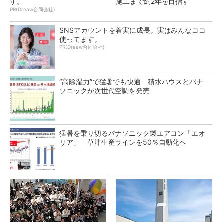
す。
施工まで約2年を目指す
PR(Dreaw合同会社)
SNSアカウントを着実に成長。実はみんなココ
使ってます。
PR(Dreaw合同会社)
“高除湿力”で猛暑でも快適 積水ハウスとパナ
ソニックが次世代空調を発売
猛暑を乗り切るパナソニック製エアコン「エオ
リア」 草津生産ラインを50％自動化へ