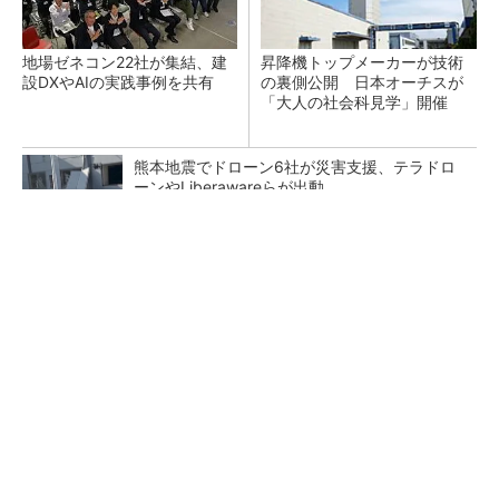
地場ゼネコン22社が集結、建
昇降機トップメーカーが技術
設DXやAIの実践事例を共有
の裏側公開 日本オーチスが
「大人の社会科見学」開催
熊本地震でドローン6社が災害支援、テラドロ
ーンやLiberawareらが出動
点群データを設計・維持管理で“使える3Dモデ
ル”に アイサンテクノロジーの新提案
鹿島が演算工房を子会社化 山岳トンネル工事
の建設ICTを内製化