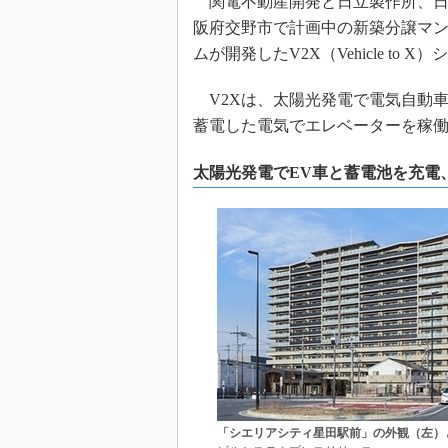
関電不動産開発と日立製作所、日立
阪府交野市で計画中の新築分譲マ
ムが開発したV2X（Vehicle t
V2Xは、太陽光発電で電気自動車
蓄電した電気でエレベーターを稼
太陽光発電でEV車と蓄電池を充電
「シエリアシティ星田駅前」の外観（左）