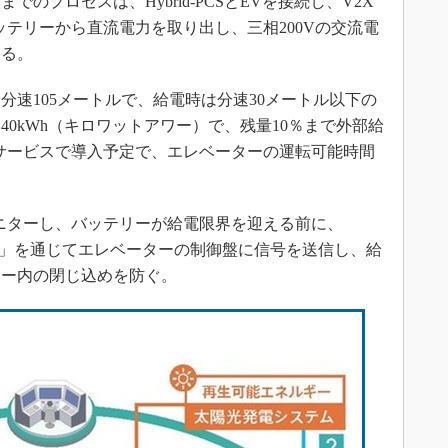
プロセスは、Hybrid-PCSとEVを接続し、V2X
ッテリーから直流電力を取り出し、三相200Vの交流電
する。
速105メートルで、給電時は分速30メートル以下の
0kWh（キロワットアワー）で、残量10％まで外部給
サービスで導入予定で、エレベーターの運転可能時間
ニターし、バッテリーが給電限界を迎える前に、
ユニット」を通じてエレベーターの制御盤に信号を送信し、給
ター内の閉じ込めを防ぐ。