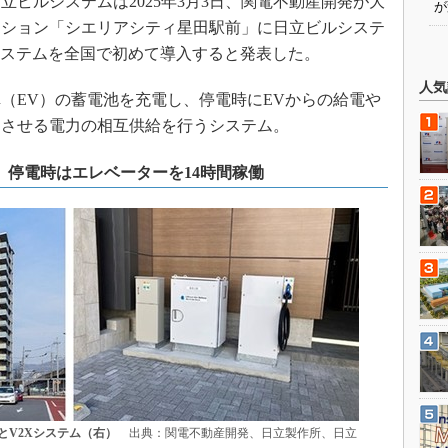
ビルシステムは2025年3月3日、関電不動産開発が大
が
ンション「シエリアシティ星田駅前」に日立ビルシステ
o X）システムを全国で初めて導入すると発表した。
人気
（EV）の蓄電池を充電し、停電時にEVからの給電や
働させる電力の相互供給を行うシステム。
、停電時はエレベーターを14時間稼働
とV2Xシステム（右）
出典：関電不動産開発、日立製作所、日立