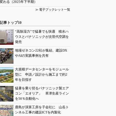
変わる（2025年下半期）
≫ 電子ブックレット一覧
記事トップ10
“高除湿力”で猛暑でも快適 積水ハ
ウスとパナソニックが次世代空調を
発売
地場ゼネコン22社が集結、建設DX
やAIの実践事例を共有
大規模データセンターをモジュール
型に 申請／設計から施工まで約2
年を目指す
猛暑を乗り切るパナソニック製エア
コン「エオリア」 草津生産ライン
を50％自動化へ
鹿島が演算工房を子会社に 山岳ト
ンネル工事の建設ICTを内製化