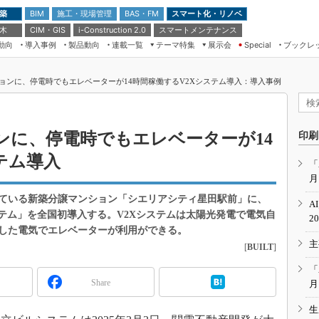
 築
施工・現場管理
BAS・FM
スマート化・リノベ
BIM
 木
CIM・GIS
スマートメンテナンス
i-Construction 2.0
動向
導入事例
製品動向
連載一覧
テーマ特集
展示会
ブックレ
Special
建設Tech NEXT BREAK
メンテナンス・レジリエンス
TOKYO2026
ョンに、停電時でもエレベーターが14時間稼働するV2Xシステム導入：導入事例
ドローンがもたらす建設業界の“ゲー
第8回 国際 建設・測量展
ムチェンジ” Ver.2.0
（CSPI2026）
脱3Kから新3Kへ導く建設×IT
第10回 JAPAN BUILD TOKYO－建
ンに、停電時でもエレベーターが14
印刷
築・土木・不動産の先端技術展－
“Society5.0”時代のスマートビル
テム導入
Japan Drone 2023
VR／ARが描くモノづくりのミライ
「
月
メンテナンス・レジリエンスOSAKA
2020
ている新築分譲マンション「シエリアシティ星田駅前」に、
A
日本 ものづくりワールド 2020
テム」を全国初導入する。V2Xシステムは太陽光発電で電気自
2
した電気でエレベーターが利用ができる。
メンテナンス・レジリエンスTOKYO
主
2019
[
BUILT
]
IGAS2018
「
Share
月
生