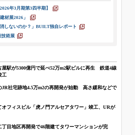
026年3月期第3四半期】
材展2026」
消しないのか？」BUILT独自レポート
策技術展
屋駅が5300億円で延べ52万m2駅ビルに再生 鉄道4線
竣工
JR社宅跡地4.5万m2の再開発が始動 高さ緩和などで
てオフィスビル「虎ノ門アルセアタワー」竣工、URが
二丁目地区再開発で46階建てタワーマンションが完