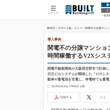
建
土
メディア
業界
BUILT
>
スマート化・リノベ
>
関電不の分譲マンシ
導入事例
関電不の分譲マンショ
時間稼働するV2Xシス
関電不動産開発が大阪府交野市で計画し
日立ビルシステムが開発した「V2Xシス
動車や蓄電池を充電し、停電時でも蓄電
2025年03月28日 17時00分 公開
印刷する
見る