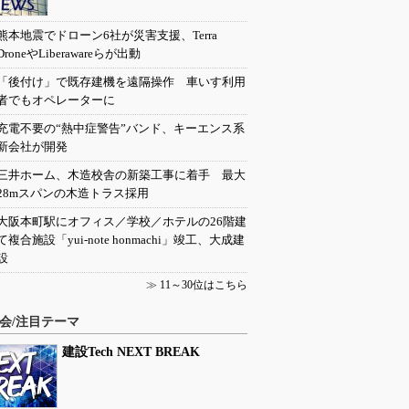
熊本地震でドローン6社が災害支援、Terra
DroneやLiberawareらが出動
「後付け」で既存建機を遠隔操作 車いす利用
者でもオペレーターに
充電不要の“熱中症警告”バンド、キーエンス系
新会社が開発
三井ホーム、木造校舎の新築工事に着手 最大
28mスパンの木造トラス採用
大阪本町駅にオフィス／学校／ホテルの26階建
て複合施設「yui-note honmachi」竣工、大成建
設
≫
11～30位はこちら
会/注目テーマ
建設Tech NEXT BREAK