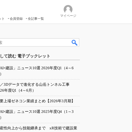
マイページ
ット
会員登録
全記事一覧
して読む 電子ブックレット
AI×建設」ニュース10選 2026年度Q1（4～6
）
I／3Dデータで進化する山岳トンネル工事
026年度Q1（4～6月）
要上場ゼネコン業績まとめ【2026年3月期】
AI×建設」ニュース10選 2025年度Q4（1～3
）
産性向上から技能継承まで xR技術で建設業