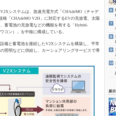
2Xシステムは、急速充電方式「CHAdeMO（チャデ
me）用規格「CHAdeMO V2H」に対応するEVの充放電、太陽
蓄電池の充放電などの機能を有する「Hybrid-
System：パワコン）」を中核に構成している。
光発電設備と蓄電池を接続したV2Xシステムを構築し、平常
部の照明などに供給し、カーシェアリングサービスで導
展示