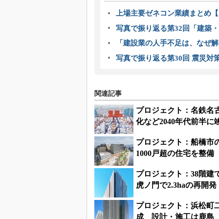
上場主要ゼネコン業績まとめ【2
写真で振り返る第32回「建築・建
「建設業の人手不足は、なぜ解
写真で振り返る第30回 震災対
関連記事
プロジェクト：名鉄名古
化など2040年代前半に
プロジェクト：船橋市の
1000戸超の住宅を整備
プロジェクト：38階建
虎ノ門で2.3haの再開発
プロジェクト：浜松町
成 設計・施工は鹿島