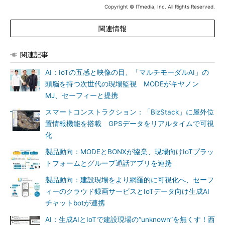
Copyright © ITmedia, Inc. All Rights Reserved.
関連情報
関連記事
AI：IoTの五感と映像の目、「マルチモーダルAI」の
頭脳を持つ次世代の現場監視 MODEがキヤノン
MJ、セーフィーと提携
スマートコンストラクション：「BizStack」に屋外位
置情報機能を搭載 GPSデータをリアルタイムで可視
化
製品動向：MODEとBONXが協業、現場向けIoTプラッ
トフォームとグループ通話アプリを連携
製品動向：建設現場をより網羅的に可視化へ、セーフ
ィーのクラウド録画サービスとIoTデータ向け生成AI
チャットbotが連携
AI：生成AIとIoTで建設現場の“unknown”を無くす！西