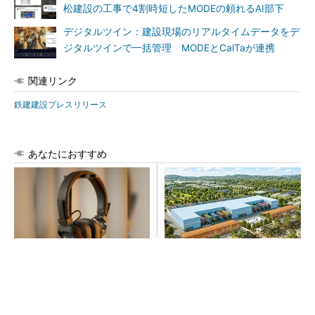
松建設の工事で4割時短したMODEの頼れるAI部下
デジタルツイン：建設現場のリアルタイムデータをデ
ジタルツインで一括管理 MODEとCalTaが連携
関連リンク
鉄建建設プレスリリース
あなたにおすすめ
64年の歴史が宿るヘッドホ
大規模データセンターをモジ
ン、いい意味で「想定外」の
ュール型に 申請／設計から
音質
施工まで約2年を目指す
PR(Marshall Group AB)