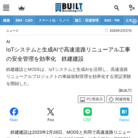
建築
BIM・CAD
スマート化・リノベ
施工・現場管理
BAS・FM
土木
ニュース
2025年2月27日
AI
IoTシステムと生成AIで高速道路リニューアル工事
の安全管理を効率化 鉄建建設
鉄建建設とMODEは、IoTシステムと生成AIを活用し、高速道路
リニューアルプロジェクトの車線規制管理を効率化する実証実験
を開始した。
[BUILT]
PC用表示
関連情報
Share
Post
LINE
Hatena
鉄建建設は2025年2月26日、MODEと共同で高速道路リニュー