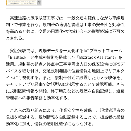
高速道路の床版取替工事では、一般交通を確保しながら車線規
制下で作業を行う。規制帯の適切な管理は工事の安全性と効率性
を高めると共に、交通の円滑化や地域社会への影響軽減に不可欠
とされる。
実証実験では、現場データを一元化するIoTプラットフォーム
「BizStack」と生成AI技術を搭載した「BizStack Assistant」を
活用。規制帯の起点／終点や工事車両出入口の保安設備にGPSデ
バイスを取り付け、交通規制範囲の位置情報を地図上でリアルタ
イムに可視化する。また、規制帯付近に設置したカメラ映像を、
チャットアプリ経由で対話型AIに指示することで確認可能。さら
に規制区間情報や開始、終了時刻などの履歴を自動記録し、道路
管理者への報告業務も効率化する。
これらの取り組みにより、作業安全性を確保し、現場管理者の
負担を軽減する。規制情報を自動記録することで、担当者の業務
効率化に加え、情報の透明性確保にもつなげる。