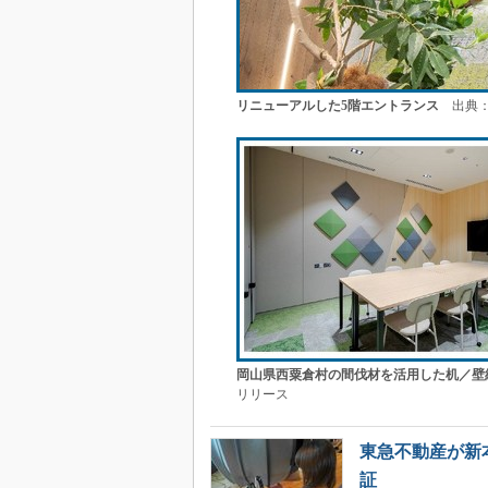
リニューアルした5階エントランス
出典：
岡山県西粟倉村の間伐材を活用した机／壁
リリース
東急不動産が新
証