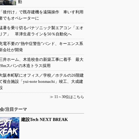
動
「後付け」で既存建機を遠隔操作 車いす利用
者でもオペレーターに
猛暑を乗り切るパナソニック製エアコン「エオ
リア」 草津生産ラインを50％自動化へ
充電不要の“熱中症警告”バンド、キーエンス系
新会社が開発
三井ホーム、木造校舎の新築工事に着手 最大
28mスパンの木造トラス採用
大阪本町駅にオフィス／学校／ホテルの26階建
て複合施設「yui-note honmachi」竣工、大成建
設
≫
11～30位はこちら
会/注目テーマ
建設Tech NEXT BREAK