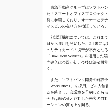
東急不動産グループはソフトバン
た「スマートオフィスプロジェク
発に参画しており、オーナーとテ
ィスビルの在り方を検証している
顔認証機能については、これまでの
日から運用を開始した。2月末には
ュリティカードの携帯が不要となる
「Bio-IDiom Services」を活用
内導入は今回が初。今後は決済機
く。
また、ソフトバンク開発の施設予
「WorkOffice+」を採用。ビ
ムを統合し、会議室を予約した時
今後は顔認証と連動した来客の自
ーションの質向上を図る。