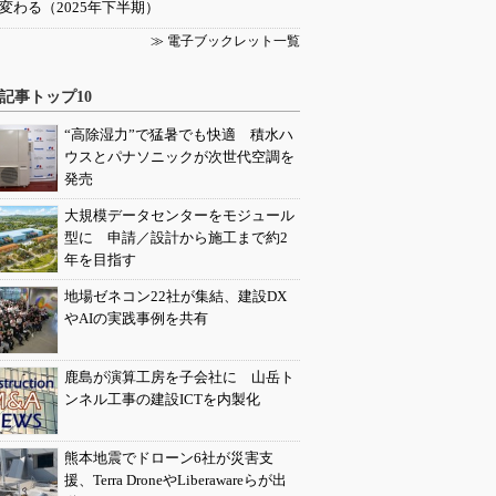
変わる（2025年下半期）
≫ 電子ブックレット一覧
記事トップ10
“高除湿力”で猛暑でも快適 積水ハ
ウスとパナソニックが次世代空調を
発売
大規模データセンターをモジュール
型に 申請／設計から施工まで約2
年を目指す
地場ゼネコン22社が集結、建設DX
やAIの実践事例を共有
鹿島が演算工房を子会社に 山岳ト
ンネル工事の建設ICTを内製化
熊本地震でドローン6社が災害支
援、Terra DroneやLiberawareらが出