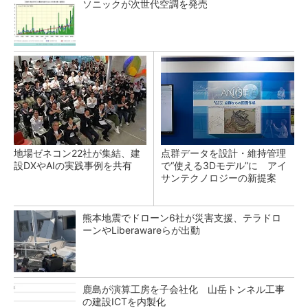
ソニックが次世代空調を発売
地場ゼネコン22社が集結、建
点群データを設計・維持管理
設DXやAIの実践事例を共有
で“使える3Dモデル”に アイ
サンテクノロジーの新提案
熊本地震でドローン6社が災害支援、テラドロ
ーンやLiberawareらが出動
鹿島が演算工房を子会社化 山岳トンネル工事
の建設ICTを内製化