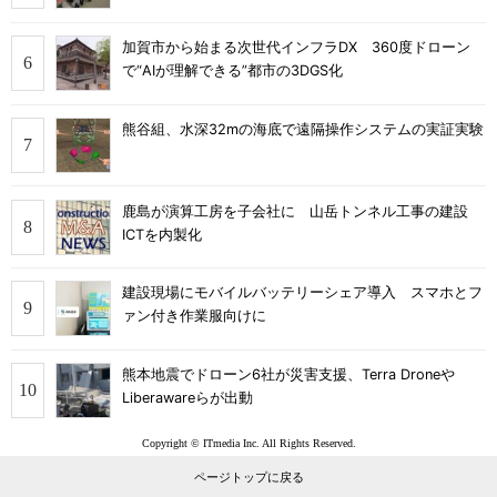
加賀市から始まる次世代インフラDX 360度ドローン
で“AIが理解できる”都市の3DGS化
熊谷組、水深32mの海底で遠隔操作システムの実証実験
鹿島が演算工房を子会社に 山岳トンネル工事の建設
ICTを内製化
建設現場にモバイルバッテリーシェア導入 スマホとフ
ァン付き作業服向けに
熊本地震でドローン6社が災害支援、Terra Droneや
Liberawareらが出動
Copyright © ITmedia Inc. All Rights Reserved.
ページトップに戻る