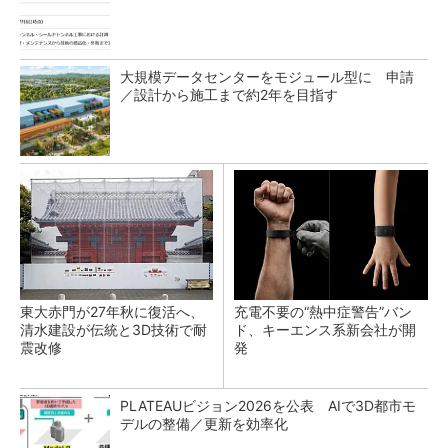
大規模データセンターをモジュール型に 申請
／設計から施工まで約2年を目指す
東大赤門が27年秋に復活へ、
充電不要の“熱中症警告”バン
清水建設が伝統と3D技術で耐
ド、キーエンス系新会社が開
震改修
発
PLATEAUビジョン2026を公表 AIで3D都市モ
デルの整備／更新を効率化