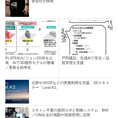
新会社が開発
PLATEAUビジョン2026を公
戸田建設、生成AIで安全／品
表 AIで3D都市モデルの整備
質管理を支援
／更新を効率化
点群や3DGSなどの実務利用を支援、3Dスキャ
ナー「Lixel K2」
スキャン不要の巡回ロボと制御システム BIM
／CIMを走行地図や現場管理に活用