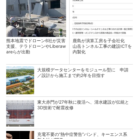
熊本地震でドローン6社が災害
鹿島が演算工房を子会社化
支援、テラドローンやLiberaw
山岳トンネル工事の建設ICTを
areらが出動
内製化
大規模データセンターをモジュール型に 申請
／設計から施工まで約2年を目指す
東大赤門が27年秋に復活へ、清水建設が伝統と
3D技術で耐震改修
充電不要の“熱中症警告”バンド、キーエンス系