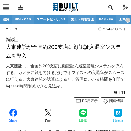
建築
BIM・CAD
スマート化・リノベ
施工・現場管理
BAS・FM
土木
ニュース
2024年11月19日
顔認証
大東建託が全国約200支店に顔認証入退室システ
ムを導入
大東建託は、全国約200支店に顔認証入退室管理システムを導入
する。カメラに顔を向けるだけでオフィスへの入退室がスムーズ
に行える。大東建託の試算によると、管理にかかる時間を年間で
約2748時間削減できる見込み。
[BUILT]
PC用表示
関連情報
Share
Post
LINE
Hatena