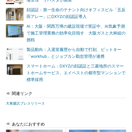
場管理 リバスタが開発
顔認証：第一生命のテナント向けオフィスビル「五反
田アレー」にDXYZの顔認証導入
AI：大阪・関西万博の建設現場で実証中、AI気象予測
で施工管理業務の効率化目指す 大阪ガスと大林組の
挑戦
製品動向：入退室履歴から自動で打刻、ビットキー
「workhub」とジョブカン勤怠管理が連携
スマートホーム：DXYZの顔認証と三菱地所のスマー
トホームサービス、エイペストの都市型マンションで
標準採用
関連リンク
大東建託プレスリリース
あなたにおすすめ