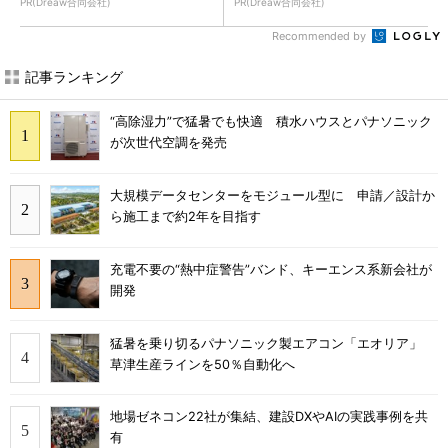
PR(Dreaw合同会社)
PR(Dreaw合同会社)
Recommended by
記事ランキング
“高除湿力”で猛暑でも快適 積水ハウスとパナソニック
が次世代空調を発売
大規模データセンターをモジュール型に 申請／設計か
ら施工まで約2年を目指す
充電不要の“熱中症警告”バンド、キーエンス系新会社が
開発
猛暑を乗り切るパナソニック製エアコン「エオリア」
草津生産ラインを50％自動化へ
地場ゼネコン22社が集結、建設DXやAIの実践事例を共
有