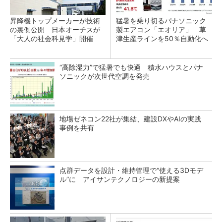
昇降機トップメーカーが技術
猛暑を乗り切るパナソニック
の裏側公開 日本オーチスが
製エアコン「エオリア」 草
「大人の社会科見学」開催
津生産ラインを50％自動化へ
“高除湿力”で猛暑でも快適 積水ハウスとパナ
ソニックが次世代空調を発売
地場ゼネコン22社が集結、建設DXやAIの実践
事例を共有
点群データを設計・維持管理で“使える3Dモデ
ル”に アイサンテクノロジーの新提案