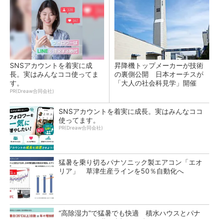
SNSアカウントを着実に成
昇降機トップメーカーが技術
長。実はみんなココ使ってま
の裏側公開 日本オーチスが
す。
「大人の社会科見学」開催
PR(Dreaw合同会社)
SNSアカウントを着実に成長。実はみんなココ
使ってます。
PR(Dreaw合同会社)
猛暑を乗り切るパナソニック製エアコン「エオ
リア」 草津生産ラインを50％自動化へ
“高除湿力”で猛暑でも快適 積水ハウスとパナ