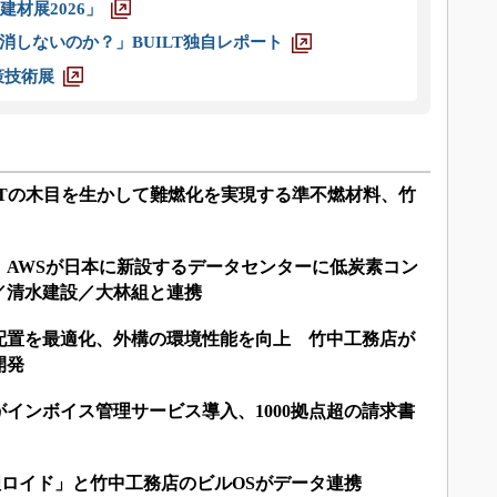
材展2026」
消しないのか？」BUILT独自レポート
策技術展
LTの木目を生かして難燃化を実現する準不燃材料、竹
：AWSが日本に新設するデータセンターに低炭素コン
／清水建設／大林組と連携
配置を最適化、外構の環境性能を向上 竹中工務店が
開発
インボイス管理サービス導入、1000拠点超の請求書
理ロイド」と竹中工務店のビルOSがデータ連携