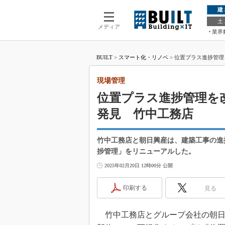
建
土
メディア
業界
BUILT
>
スマート化・リノベ
>
位置プラス進捗管理
現場管理
位置プラス進捗管理を
発見 竹中工務店
竹中工務店と朝日興産は、建築工事の進
捗管理」をリニューアルした。
2025年02月20日 12時00分 公開
印刷する
見る
竹中工務店とグループ会社の朝日興