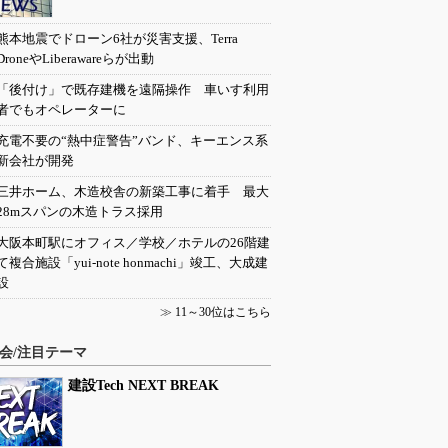
熊本地震でドローン6社が災害支援、Terra
DroneやLiberawareらが出動
「後付け」で既存建機を遠隔操作 車いす利用
者でもオペレーターに
充電不要の“熱中症警告”バンド、キーエンス系
新会社が開発
三井ホーム、木造校舎の新築工事に着手 最大
28mスパンの木造トラス採用
大阪本町駅にオフィス／学校／ホテルの26階建
て複合施設「yui-note honmachi」竣工、大成建
設
≫
11～30位はこちら
会/注目テーマ
建設Tech NEXT BREAK