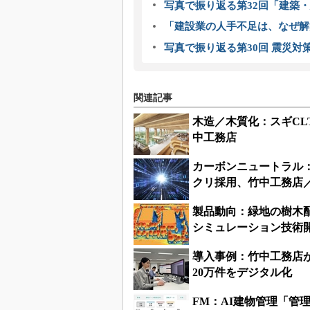
写真で振り返る第32回「建築・建
「建設業の人手不足は、なぜ解
写真で振り返る第30回 震災対
関連記事
木造／木質化：スギC
中工務店
カーボンニュートラル
クリ採用、竹中工務店
製品動向：緑地の樹木
シミュレーション技術
導入事例：竹中工務店が
20万件をデジタル化
FM：AI建物管理「管