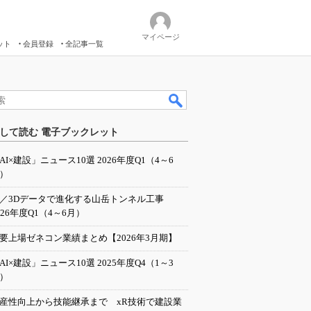
マイページ
ット
会員登録
全記事一覧
して読む 電子ブックレット
AI×建設」ニュース10選 2026年度Q1（4～6
）
I／3Dデータで進化する山岳トンネル工事
026年度Q1（4～6月）
要上場ゼネコン業績まとめ【2026年3月期】
AI×建設」ニュース10選 2025年度Q4（1～3
）
産性向上から技能継承まで xR技術で建設業