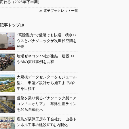
変わる（2025年下半期）
≫ 電子ブックレット一覧
記事トップ10
“高除湿力”で猛暑でも快適 積水ハ
ウスとパナソニックが次世代空調を
発売
地場ゼネコン22社が集結、建設DX
やAIの実践事例を共有
大規模データセンターをモジュール
型に 申請／設計から施工まで約2
年を目指す
猛暑を乗り切るパナソニック製エア
コン「エオリア」 草津生産ライン
を50％自動化へ
鹿島が演算工房を子会社に 山岳ト
ンネル工事の建設ICTを内製化