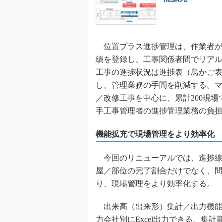
位置プラス進捗管理は、作業者が
績を登録し、工事関係者間でリア
工事の進捗状況は進捗表（鳥かご表
し、管理業務の手間を削減する。
／改修工事を中心に、累計200現
手工事管理者の進捗管理業務の負担
機能拡充で現場管理をより効率化
今回のリニューアルでは、進捗線
屋／部位の完了割合だけでなく、
り、現場管理をより効率化する。
出来高（出来形）集計／出力機能
力会社別にExcel出力できる。集