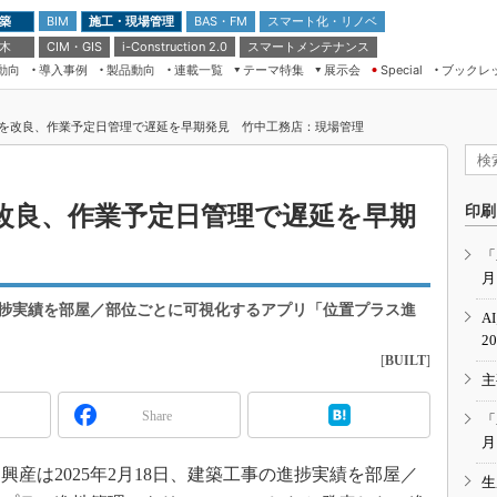
 築
施工・現場管理
BAS・FM
スマート化・リノベ
BIM
 木
CIM・GIS
スマートメンテナンス
i-Construction 2.0
動向
導入事例
製品動向
連載一覧
テーマ特集
展示会
ブックレ
Special
建設Tech NEXT BREAK
メンテナンス・レジリエンス
TOKYO2026
を改良、作業予定日管理で遅延を早期発見 竹中工務店：現場管理
ドローンがもたらす建設業界の“ゲー
第8回 国際 建設・測量展
ムチェンジ” Ver.2.0
（CSPI2026）
脱3Kから新3Kへ導く建設×IT
第10回 JAPAN BUILD TOKYO－建
改良、作業予定日管理で遅延を早期
印刷
築・土木・不動産の先端技術展－
“Society5.0”時代のスマートビル
Japan Drone 2023
VR／ARが描くモノづくりのミライ
「
月
メンテナンス・レジリエンスOSAKA
2020
捗実績を部屋／部位ごとに可視化するアプリ「位置プラス進
A
日本 ものづくりワールド 2020
2
[
BUILT
]
メンテナンス・レジリエンスTOKYO
主
2019
IGAS2018
Share
「
月
産は2025年2月18日、建築工事の進捗実績を部屋／
生