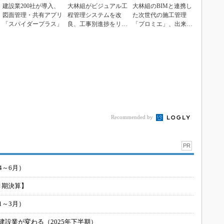
建設業200社が導入、
大林組がビジュアル工
大林組のBIMと連携し
図面管理・共有アプリ
程管理システムを改
た次世代の施工管理
「スパイダープラス」
良、工事別進捗をリア
「プロミエ」、出来高
ルタイムに管理
算出などで2割の時
間...
Recommended by
PR
4～6月）
月期決算】
1～3月）
建設業が変わる（2025年下半期）