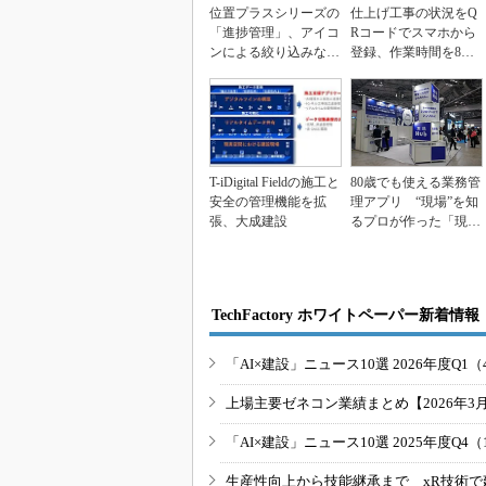
位置プラスシリーズの
仕上げ工事の状況をQ
「進捗管理」、アイコ
Rコードでスマホから
ンによる絞り込みなど
登録、作業時間を8割
機能拡充
減「位置プラス進捗」
T-iDigital Fieldの施工と
80歳でも使える業務管
安全の管理機能を拡
理アプリ “現場”を知
張、大成建設
るプロが作った「現場
Hub」
TechFactory ホワイトペーパー新着情報
「AI×建設」ニュース10選 2026年度Q1（
上場主要ゼネコン業績まとめ【2026年3
「AI×建設」ニュース10選 2025年度Q4（
生産性向上から技能継承まで xR技術で