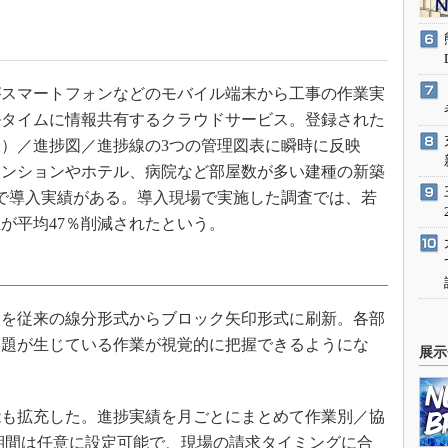
スマートフォンなどのモバイル端末から工事の作業実
ルタイムに情報共有するクラウドサービス。登録された
）／進捗図／進捗線の3つの管理図表に瞬時に反映
マンションやホテル、病院など部屋数が多い建種の新築
場で導入実績がある。導入現場で実施した調査では、若
が平均47％削減されたという。
を従来の線分形式からブロック矢印形式に刷新。各部
問題が生じている作業が視覚的に把握できるようにな
展示
も拡充した。進捗実績を月ごとにまとめて作業別／協
計期間は任意に設定可能で、現場の請求タイミングに合