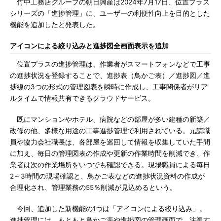
竹中工務店グループの朝日興産は2024年7月17日、位置プラス
シリーズの「進捗管理」に、ユーザーの利便性向上を目的とした
機能を追加したと発表した。
アイコンによる絞り込みと進捗図全画面表示を追加
位置プラスの進捗管理は、作業者がスマートフォンなどで工事
の進捗状況を登録することで、進捗表（鳥かご表）／進捗図／進
捗線の3つの形式の管理図表を瞬時に作成し、工事関係者がリア
ルタイムで情報共有できるクラウドサービス。
既にマンションやホテル、病院などの部屋が多い建種の新築／
改修の他、多様な用途の工事進捗管理で利用されている。元請職
員や協力会社職長は、各部屋を巡回して情報を収集していた手間
に加え、毎日の管理図表の作成や更新の作業時間を削減でき、作
業者は次の作業場所をいつでも確認できる。現場職員による毎日
2～3時間の現場確認と、鳥かご表などの進捗状況資料の作成が
合理化され、管理業務の55％削減が見込めるという。
今回、追加した新機能の1つは「アイコンによる絞り込み」。
進捗管理には、もともと鳥かご表や進捗図の管理画面で、注視す