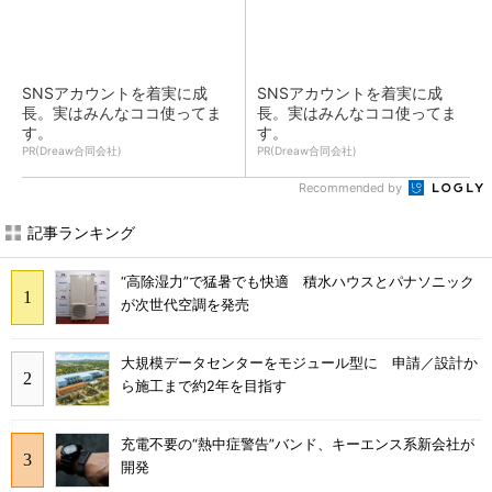
SNSアカウントを着実に成
SNSアカウントを着実に成
長。実はみんなココ使ってま
長。実はみんなココ使ってま
す。
す。
PR(Dreaw合同会社)
PR(Dreaw合同会社)
Recommended by
記事ランキング
“高除湿力”で猛暑でも快適 積水ハウスとパナソニック
が次世代空調を発売
大規模データセンターをモジュール型に 申請／設計か
ら施工まで約2年を目指す
充電不要の“熱中症警告”バンド、キーエンス系新会社が
開発