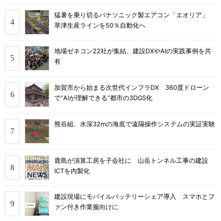
猛暑を乗り切るパナソニック製エアコン「エオリア」
草津生産ラインを50％自動化へ
地場ゼネコン22社が集結、建設DXやAIの実践事例を共
有
加賀市から始まる次世代インフラDX 360度ドローン
で“AIが理解できる”都市の3DGS化
熊谷組、水深32mの海底で遠隔操作システムの実証実験
鹿島が演算工房を子会社に 山岳トンネル工事の建設
ICTを内製化
建設現場にモバイルバッテリーシェア導入 スマホとフ
ァン付き作業服向けに