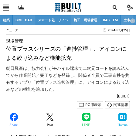
建築
BIM・CAD
スマート化・リノベ
施工・現場管理
BAS・FM
土木
ニュース
2024年7月25日
現場管理
位置プラスシリーズの「進捗管理」、アイコンに
よる絞り込みなど機能拡充
朝日興産は、協力会社がモバイル端末で二次元コードを読み込ん
でから作業開始／完了などを登録し、関係者全員で工事進捗を共
有するアプリ「位置プラス進捗管理」に、アイコンによる絞り込
みなどの機能を追加した。
[BUILT]
PC用表示
関連情報
Share
Post
LINE
Hatena