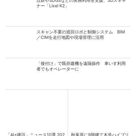
点群や3DGSなどの実務利用を支援、3Dスキャ
ナー「Lixel K2」
スキャン不要の巡回ロボと制御システム BIM
／CIMを走行地図や現場管理に活用
「後付け」で既存建機を遠隔操作 車いす利用
者でもオペレーターに
「AI×建設」ニュース10選 202
秋葉原に9階建て木造ハイブリ