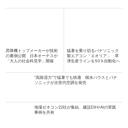
昇降機トップメーカーが技術
猛暑を乗り切るパナソニック
の裏側公開 日本オーチスが
製エアコン「エオリア」 草
「大人の社会科見学」開催
津生産ラインを50％自動化へ
“高除湿力”で猛暑でも快適 積水ハウスとパナ
ソニックが次世代空調を発売
地場ゼネコン22社が集結、建設DXやAIの実践
事例を共有