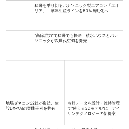
猛暑を乗り切るパナソニック製エアコン「エオ
リア」 草津生産ラインを50％自動化へ
“高除湿力”で猛暑でも快適 積水ハウスとパナ
ソニックが次世代空調を発売
地場ゼネコン22社が集結、建
点群データを設計・維持管理
設DXやAIの実践事例を共有
で“使える3Dモデル”に アイ
サンテクノロジーの新提案