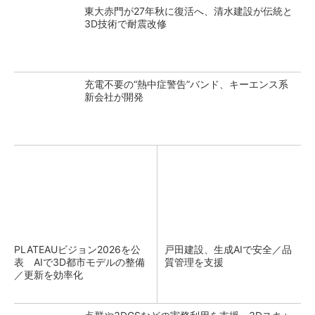
東大赤門が27年秋に復活へ、清水建設が伝統と
3D技術で耐震改修
充電不要の“熱中症警告”バンド、キーエンス系
新会社が開発
PLATEAUビジョン2026を公
戸田建設、生成AIで安全／品
表 AIで3D都市モデルの整備
質管理を支援
／更新を効率化