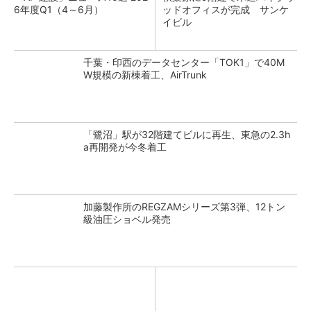
6年度Q1（4～6月）
ッドオフィスが完成 サンケ
イビル
千葉・印西のデータセンター「TOK1」で40M
W規模の新棟着工、AirTrunk
「鷺沼」駅が32階建てビルに再生、東急の2.3h
a再開発が今冬着工
加藤製作所のREGZAMシリーズ第3弾、12トン
級油圧ショベル発売