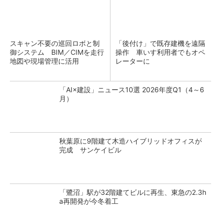
スキャン不要の巡回ロボと制
「後付け」で既存建機を遠隔
御システム BIM／CIMを走行
操作 車いす利用者でもオペ
地図や現場管理に活用
レーターに
「AI×建設」ニュース10選 2026年度Q1（4～6
月）
秋葉原に9階建て木造ハイブリッドオフィスが
完成 サンケイビル
「鷺沼」駅が32階建てビルに再生、東急の2.3h
a再開発が今冬着工