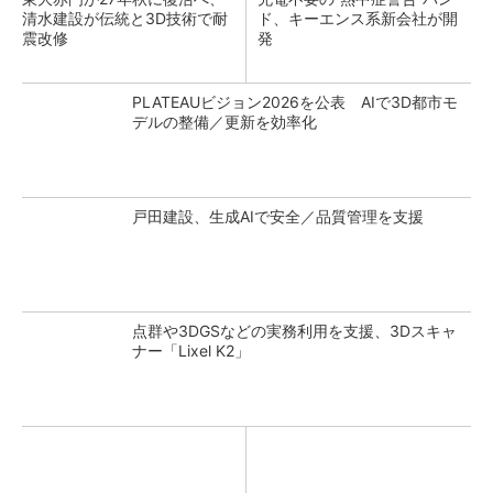
清水建設が伝統と3D技術で耐
ド、キーエンス系新会社が開
震改修
発
PLATEAUビジョン2026を公表 AIで3D都市モ
デルの整備／更新を効率化
戸田建設、生成AIで安全／品質管理を支援
点群や3DGSなどの実務利用を支援、3Dスキャ
ナー「Lixel K2」