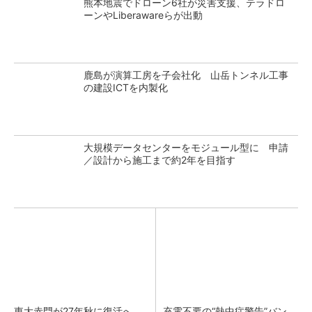
熊本地震でドローン6社が災害支援、テラドロ
ーンやLiberawareらが出動
鹿島が演算工房を子会社化 山岳トンネル工事
の建設ICTを内製化
大規模データセンターをモジュール型に 申請
／設計から施工まで約2年を目指す
東大赤門が27年秋に復活へ、
充電不要の“熱中症警告”バン