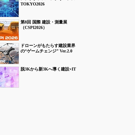
TOKYO2026
第8回 国際 建設・測量展
（CSPI2026）
ドローンがもたらす建設業界
の“ゲームチェンジ” Ver.2.0
脱3Kから新3Kへ導く建設×IT