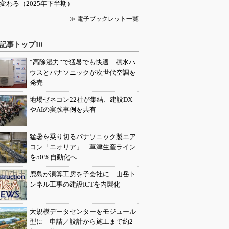
変わる（2025年下半期）
≫ 電子ブックレット一覧
記事トップ10
“高除湿力”で猛暑でも快適 積水ハ
ウスとパナソニックが次世代空調を
発売
地場ゼネコン22社が集結、建設DX
やAIの実践事例を共有
猛暑を乗り切るパナソニック製エア
コン「エオリア」 草津生産ライン
を50％自動化へ
鹿島が演算工房を子会社に 山岳ト
ンネル工事の建設ICTを内製化
大規模データセンターをモジュール
型に 申請／設計から施工まで約2