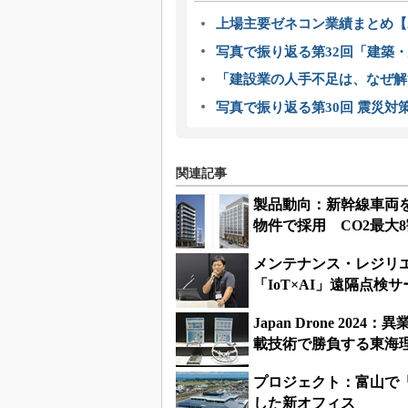
上場主要ゼネコン業績まとめ【2
写真で振り返る第32回「建築・建
「建設業の人手不足は、なぜ解
写真で振り返る第30回 震災対
関連記事
製品動向：新幹線車両
物件で採用 CO2最大
メンテナンス・レジリエン
「IoT×AI」遠隔点
Japan Drone 2
載技術で勝負する東海
プロジェクト：富山で「
した新オフィス