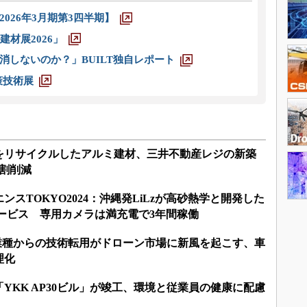
026年3月期第3四半期】
材展2026」
消しないのか？」BUILT独自レポート
策技術展
をリサイクルしたアルミ建材、三井不動産レジの新築
8割削減
スTOKYO2024：沖縄発LiLzが高砂熱学と開発した
検サービス 専用カメラは満充電で3年間稼働
024：異業種からの技術転用がドローン市場に新風を起こす、車
理化
YKK AP30ビル」が竣工、環境と従業員の健康に配慮