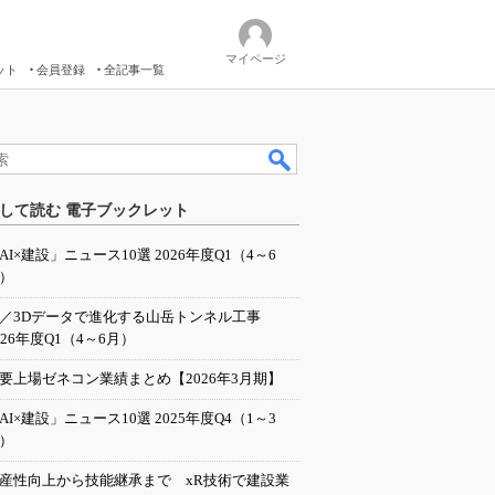
マイページ
ット
会員登録
全記事一覧
して読む 電子ブックレット
AI×建設」ニュース10選 2026年度Q1（4～6
）
I／3Dデータで進化する山岳トンネル工事
026年度Q1（4～6月）
要上場ゼネコン業績まとめ【2026年3月期】
AI×建設」ニュース10選 2025年度Q4（1～3
）
産性向上から技能継承まで xR技術で建設業