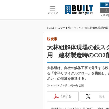
建
土
メディア
業界
BUILT
>
スマート化・リノベ
>
大林組解体現場の鉄
脱炭素
大林組解体現場の鉄ス
用 建材製造時のCO2
大林組は、自社の解体工事で発生する鉄
る「水平リサイクルフロー」を構築し、
ボン」の削減を推進する。
2024年11月27日 15時00分 公開
印刷する
見る