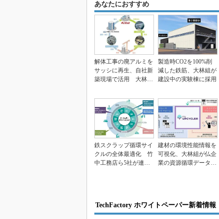
あなたにおすすめ
解体工事の廃アルミを
製造時CO2を100%削
サッシに再生、自社新
減した鉄筋、大林組が
築現場で活用 大林組
建設中の実験棟に採用
がアルミの水平リサ
イ...
鉄スクラップ循環サイ
建材の環境性能情報を
クルの全体最適化 竹
可視化、大林組が仏企
中工務店ら5社が連携
業の資源循環データ基
体制構築
盤を導入
TechFactory ホワイトペーパー新着情報