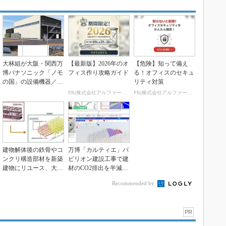
大林組が大阪・関西万
【最新版】2026年のオ
【危険】知って備え
博パナソニック「ノモ
フィス作り攻略ガイド
る！オフィスのセキュ
の国」の設備機器／建
リティ対策
材約180点を技術研...
PR(株式会社アルファーテクノ)
PR(株式会社アルファーテクノ)
建物解体後の鉄骨やコ
万博「カルティエ」パ
ンクリ構造部材を新築
ビリオン建設工事で建
建物にリユース、大林
材のCO2排出を半減、
組
大林組
Recommended by
PR