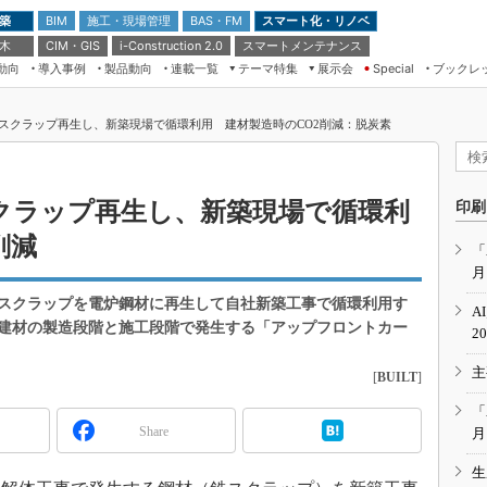
 築
施工・現場管理
BAS・FM
スマート化・リノベ
BIM
 木
CIM・GIS
スマートメンテナンス
i-Construction 2.0
動向
導入事例
製品動向
連載一覧
テーマ特集
展示会
ブックレ
Special
建設Tech NEXT BREAK
メンテナンス・レジリエンス
TOKYO2026
スクラップ再生し、新築現場で循環利用 建材製造時のCO2削減：脱炭素
ドローンがもたらす建設業界の“ゲー
第8回 国際 建設・測量展
ムチェンジ” Ver.2.0
（CSPI2026）
脱3Kから新3Kへ導く建設×IT
第10回 JAPAN BUILD TOKYO－建
クラップ再生し、新築現場で循環利
印刷
築・土木・不動産の先端技術展－
“Society5.0”時代のスマートビル
削減
Japan Drone 2023
VR／ARが描くモノづくりのミライ
「
月
メンテナンス・レジリエンスOSAKA
2020
スクラップを電炉鋼材に再生して自社新築工事で循環利用す
A
日本 ものづくりワールド 2020
建材の製造段階と施工段階で発生する「アップフロントカー
2
メンテナンス・レジリエンスTOKYO
主
2019
[
BUILT
]
IGAS2018
「
Share
月
生