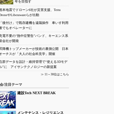
年を目指す
熊本地震でドローン6社が災害支援、Terra
DroneやLiberawareらが出動
「後付け」で既存建機を遠隔操作 車いす利用
者でもオペレーターに
充電不要の“熱中症警告”バンド、キーエンス系
新会社が開発
昇降機トップメーカーが技術の裏側公開 日本
オーチスが「大人の社会科見学」開催
点群データを設計・維持管理で“使える3Dモデ
ル”に アイサンテクノロジーの新提案
≫
11～30位はこちら
会/注目テーマ
建設Tech NEXT BREAK
メンテナンス・レジリエンス