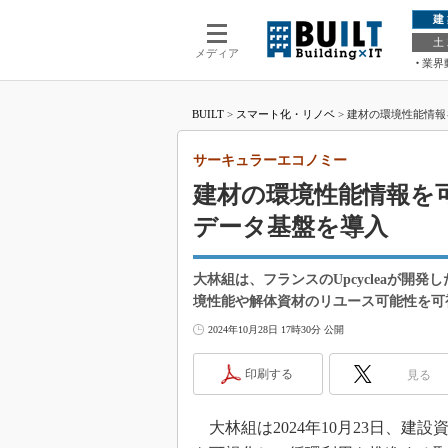
建
土
メディア
業界
BUILT
>
スマート化・リノベ
>
建材の環境性能情報
サーキュラーエコノミー
建材の環境性能情報を
データ基盤を導入
大林組は、フランスのUpcycleaが
境性能や解体資材のリユース可能性を可
2024年10月28日 17時30分 公開
印刷する
見る
大林組は2024年10月23日、建