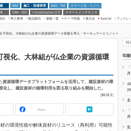
 築
施工・現場管理
BAS・FM
スマート化・リノベ
BIM
 木
CIM・GIS
スマートメンテナンス
i-Construction 2.0
動向
導入事例
製品動向
連載一覧
テーマ特集
展示会
ブックレ
Special
建設Tech NEXT BREAK
メンテナンス・レジリエンス
TOKYO2026
を可視化、大林組が仏企業の資源循環データ基盤を導入：サーキュラーエコノミー
ドローンがもたらす建設業界の“ゲー
第8回 国際 建設・測量展
ムチェンジ” Ver.2.0
（CSPI2026）
脱3Kから新3Kへ導く建設×IT
第10回 JAPAN BUILD TOKYO－建
可視化、大林組が仏企業の資源循環
印刷
築・土木・不動産の先端技術展－
“Society5.0”時代のスマートビル
Japan Drone 2023
VR／ARが描くモノづくりのミライ
「
月
メンテナンス・レジリエンスOSAKA
2020
開発した資源循環データプラットフォームを活用して、建設資材の環
A
日本 ものづくりワールド 2020
視化し、建設資材の循環利用を図る取り組みを開始した。
2
[
BUILT
]
メンテナンス・レジリエンスTOKYO
主
2019
IGAS2018
Share
「
月
設資材の環境性能や解体資材のリユース（再利用）可能性
生