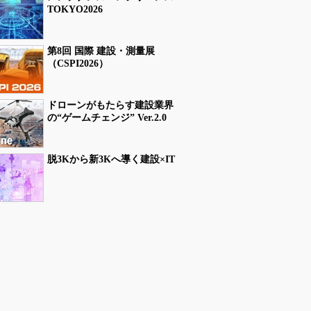
TOKYO2026
第8回 国際 建設・測量展
（CSPI2026）
ドローンがもたらす建設業界
の“ゲームチェンジ” Ver.2.0
脱3Kから新3Kへ導く建設×IT