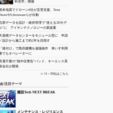
科見学」開催
熊本地震でドローン6社が災害支援、Terra
DroneやLiberawareらが出動
点群データを設計・維持管理で“使える3Dモデ
ル”に アイサンテクノロジーの新提案
大規模データセンターをモジュール型に 申請
／設計から施工まで約2年を目指す
「後付け」で既存建機を遠隔操作 車いす利用
者でもオペレーターに
充電不要の“熱中症警告”バンド、キーエンス系
新会社が開発
≫
11～30位はこちら
会/注目テーマ
建設Tech NEXT BREAK
メンテナンス・レジリエンス