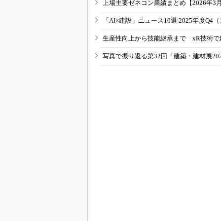
上場主要ゼネコン業績まとめ【2026年3
「AI×建設」ニュース10選 2025年度Q4（
生産性向上から技能継承まで xR技術で
写真で振り返る第32回「建築・建材展20