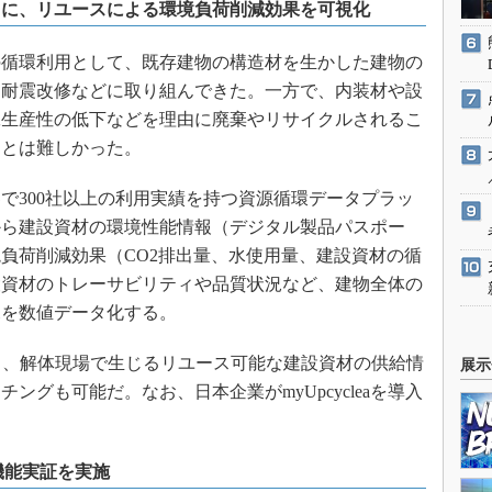
とに、リユースによる環境負荷削減効果を可視化
循環利用として、既存建物の構造材を生かした建物の
、耐震改修などに取り組んできた。一方で、内装材や設
工生産性の低下などを理由に廃棄やリサイクルされるこ
ことは難しかった。
世界で300社以上の利用実績を持つ資源循環データプラッ
から建設資材の環境性能情報（デジタル製品パスポー
負荷削減効果（CO2排出量、水使用量、建設資材の循
設資材のトレーサビリティや品質状況など、建物全体の
況を数値データ化する。
し、解体現場で生じるリユース可能な建設資材の供給情
展示
ングも可能だ。なお、日本企業がmyUpcycleaを導入
した機能実証を実施