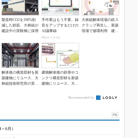
製造時CO2を100%削
手作業はもう不要。録
大林組解体現場の鉄ス
減した鉄筋、大林組が
音をアップするだけの
クラップ再生し、新築
建設中の実験棟に採用
AI議事録
現場で循環利用 建材
製造時のCO2削減
PR(カイタヨ)
解体後の構造部材を新
建物解体後の鉄骨やコ
築建物にリユース、大
ンクリ構造部材を新築
林組技術研究所の実験
建物にリユース、大林
棟「オープンラボ
組
3」...
Recommended by
PR
4～6月）