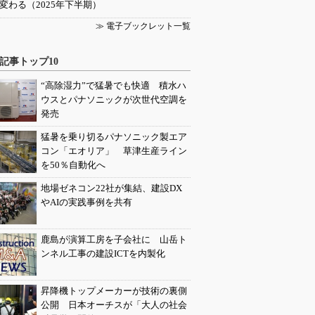
変わる（2025年下半期）
≫ 電子ブックレット一覧
記事トップ10
“高除湿力”で猛暑でも快適 積水ハ
ウスとパナソニックが次世代空調を
発売
猛暑を乗り切るパナソニック製エア
コン「エオリア」 草津生産ライン
を50％自動化へ
地場ゼネコン22社が集結、建設DX
やAIの実践事例を共有
鹿島が演算工房を子会社に 山岳ト
ンネル工事の建設ICTを内製化
昇降機トップメーカーが技術の裏側
公開 日本オーチスが「大人の社会