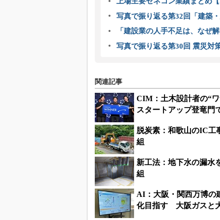
上場主要ゼネコン業績まとめ【2
写真で振り返る第32回「建築・建
「建設業の人手不足は、なぜ解
写真で振り返る第30回 震災対
関連記事
CIM：土木設計者の“ワザ
スタートアップ登竜門
脱炭素：和歌山のIC工
組
新工法：地下水の漏水
組
AI：大阪・関西万博の
化目指す 大阪ガスと