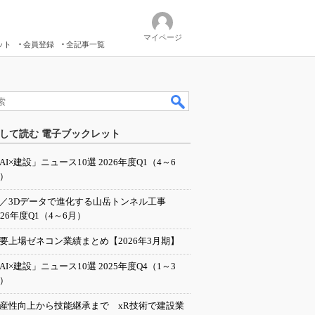
マイページ
ット
会員登録
全記事一覧
して読む 電子ブックレット
AI×建設」ニュース10選 2026年度Q1（4～6
）
I／3Dデータで進化する山岳トンネル工事
026年度Q1（4～6月）
要上場ゼネコン業績まとめ【2026年3月期】
AI×建設」ニュース10選 2025年度Q4（1～3
）
産性向上から技能継承まで xR技術で建設業