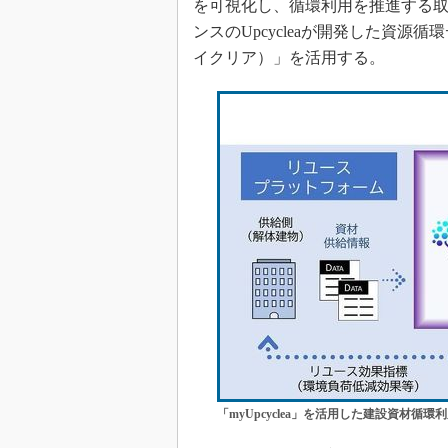
を可視化し、循環利用を推進する
ンスのUpcycleaが開発した資源循
イクリア）」を活用する。
「myUpcyclea」を活用した建設資材循