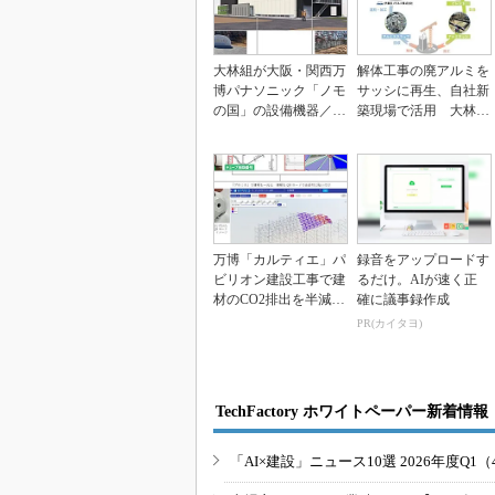
大林組が大阪・関西万
解体工事の廃アルミを
博パナソニック「ノモ
サッシに再生、自社新
の国」の設備機器／建
築現場で活用 大林組
材約180点を技術研...
がアルミの水平リサ
イ...
万博「カルティエ」パ
録音をアップロードす
ビリオン建設工事で建
るだけ。AIが速く正
材のCO2排出を半減、
確に議事録作成
大林組
PR(カイタヨ)
TechFactory ホワイトペーパー新着情報
「AI×建設」ニュース10選 2026年度Q1（