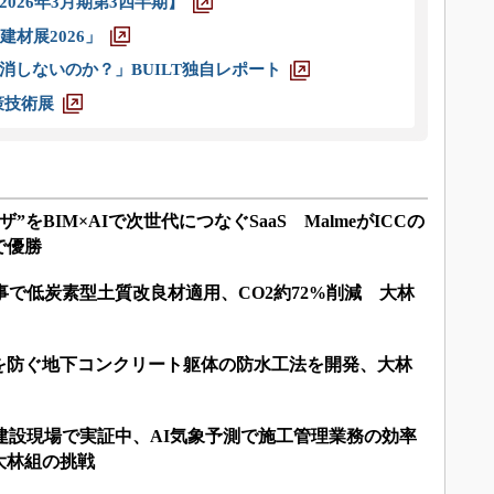
026年3月期第3四半期】
材展2026」
消しないのか？」BUILT独自レポート
策技術展
”をBIM×AIで次世代につなぐSaaS MalmeがICCの
で優勝
事で低炭素型土質改良材適用、CO2約72%削減 大林
を防ぐ地下コンクリート躯体の防水工法を開発、大林
建設現場で実証中、AI気象予測で施工管理業務の効率
大林組の挑戦