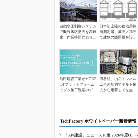
自動水圧制御システム
日本初上陸の住宅用気
で既設床版撤去を高速
密測定器、減圧／加圧
化、作業時間約15％短
で建物の隙間風を診断
縮 西松建設
する「300X」
前田建設工業がMODE
熊谷組、山岳トンネル
IoTプラットフォーム
工事の切羽でボルト挿
でダム施工現場のデー
入から定着までを無人
タリアルタイム...
化
TechFactory ホワイトペーパー新着情報
「AI×建設」ニュース10選 2026年度Q1（