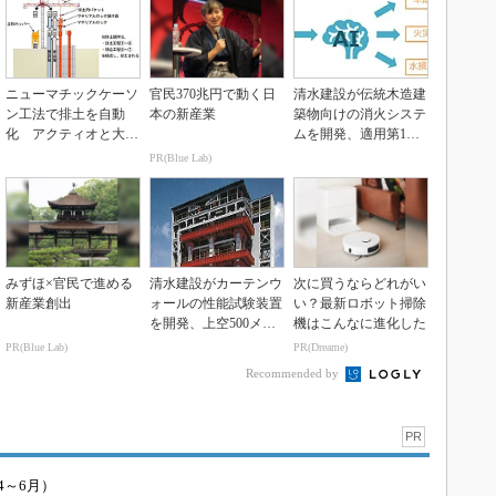
ニューマチックケーソ
官民370兆円で動く日
清水建設が伝統木造建
ン工法で排土を自動
本の新産業
築物向けの消火システ
化 アクティオと大本
ムを開発、適用第1弾
組が共同開発
は江東区の旧渋沢邸
PR(Blue Lab)
みずほ×官民で進める
清水建設がカーテンウ
次に買うならどれがい
新産業創出
ォールの性能試験装置
い？最新ロボット掃除
を開発、上空500メー
機はこんなに進化した
トルの気象環境を再...
PR(Blue Lab)
PR(Dreame)
Recommended by
PR
4～6月）