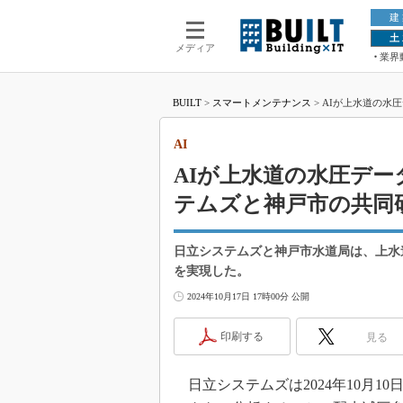
建
土
メディア
業界
BUILT
>
スマートメンテナンス
>
AIが上水道の水
AI
AIが上水道の水圧デ
テムズと神戸市の共同
日立システムズと神戸市水道局は、上水
を実現した。
2024年10月17日 17時00分 公開
印刷する
見る
日立システムズは2024年10月1