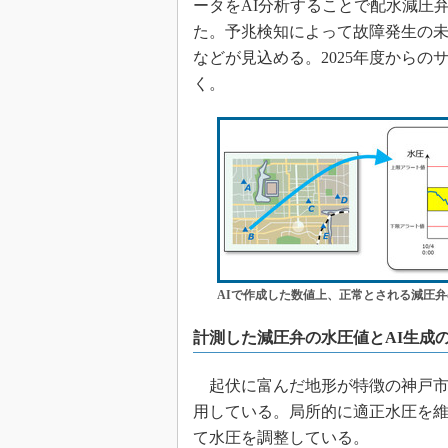
ータをAI分析することで配水減圧
た。予兆検知によって故障発生の
などが見込める。2025年度から
く。
AIで作成した数値上、正常とされる減圧
計測した減圧弁の水圧値とAI生成
起伏に富んだ地形が特徴の神戸市
用している。局所的に適正水圧を
て水圧を調整している。