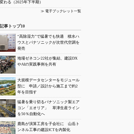
変わる（2025年下半期）
≫ 電子ブックレット一覧
記事トップ10
“高除湿力”で猛暑でも快適 積水ハ
ウスとパナソニックが次世代空調を
発売
地場ゼネコン22社が集結、建設DX
やAIの実践事例を共有
大規模データセンターをモジュール
型に 申請／設計から施工まで約2
年を目指す
猛暑を乗り切るパナソニック製エア
コン「エオリア」 草津生産ライン
を50％自動化へ
鹿島が演算工房を子会社に 山岳ト
ンネル工事の建設ICTを内製化