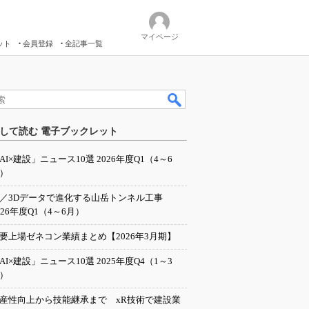
マイページ
ット
会員登録
全記事一覧
して読む 電子ブックレット
AI×建設」ニュース10選 2026年度Q1（4～6
）
I／3Dデータで進化する山岳トンネル工事
026年度Q1（4～6月）
要上場ゼネコン業績まとめ【2026年3月期】
AI×建設」ニュース10選 2025年度Q4（1～3
）
産性向上から技能継承まで xR技術で建設業