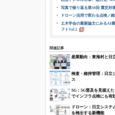
写真で振り返る第30回 震災対
ドローン活用で変わる点検／維持
土木学会の最新論文にみるAI最
フトVol.2
関連記事
産業動向：東海村と日
検査・維持管理：日立
ス
5G：5G普及を見据え
でインフラ点検にも有
ドローン：日立システ
を検出する新機能