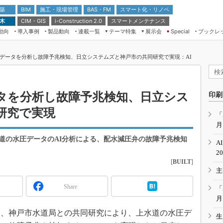
 築
施工・現場管理
BAS・FM
スマート化・リノベ
BIM
 木
CIM・GIS
スマートメンテナンス
i-Construction 2.0
動向
導入事例
製品動向
連載一覧
テーマ特集
展示会
ブックレ
Special
建設Tech NEXT BREAK
メンテナンス・レジリエンス
TOKYO2026
圧データを分析し故障予兆検知、日立システムズと神戸市の共同研究で実現：AI
ドローンがもたらす建設業界の“ゲー
第8回 国際 建設・測量展
ムチェンジ” Ver.2.0
（CSPI2026）
脱3Kから新3Kへ導く建設×IT
第10回 JAPAN BUILD TOKYO－建
ータを分析し故障予兆検知、日立シス
印刷
築・土木・不動産の先端技術展－
“Society5.0”時代のスマートビル
研究で実現
Japan Drone 2023
VR／ARが描くモノづくりのミライ
「
月
メンテナンス・レジリエンスOSAKA
2020
道の水圧データのAI分析による、配水減圧弁の故障予兆検知
A
日本 ものづくりワールド 2020
2
[
BUILT
]
メンテナンス・レジリエンスTOKYO
主
2019
IGAS2018
Share
「
月
0日、神戸市水道局との共同研究により、上水道の水圧デ
生