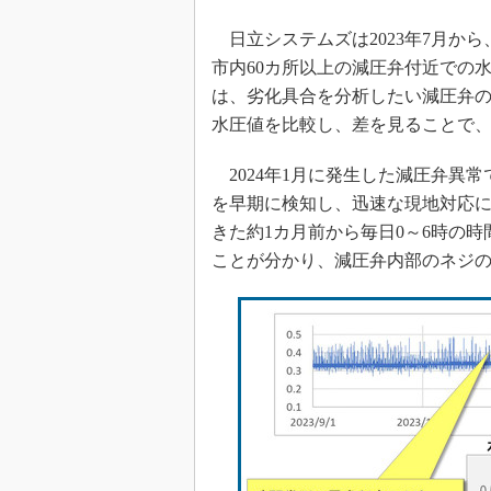
日立システムズは2023年7月か
市内60カ所以上の減圧弁付近での
は、劣化具合を分析したい減圧弁の
水圧値を比較し、差を見ることで
2024年1月に発生した減圧弁異
を早期に検知し、迅速な現地対応に
きた約1カ月前から毎日0～6時の
ことが分かり、減圧弁内部のネジ