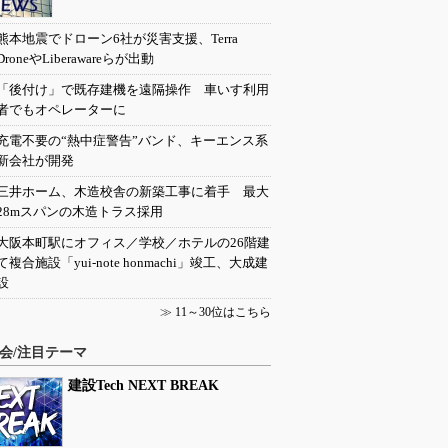
熊本地震でドローン6社が災害支援、Terra
DroneやLiberawareらが出動
「後付け」で既存建機を遠隔操作 車いす利用
者でもオペレーターに
充電不要の“熱中症警告”バンド、キーエンス系
新会社が開発
三井ホーム、木造校舎の新築工事に着手 最大
28mスパンの木造トラス採用
大阪本町駅にオフィス／学校／ホテルの26階建
て複合施設「yui-note honmachi」竣工、大成建
設
≫
11～30位はこちら
会/注目テーマ
建設Tech NEXT BREAK