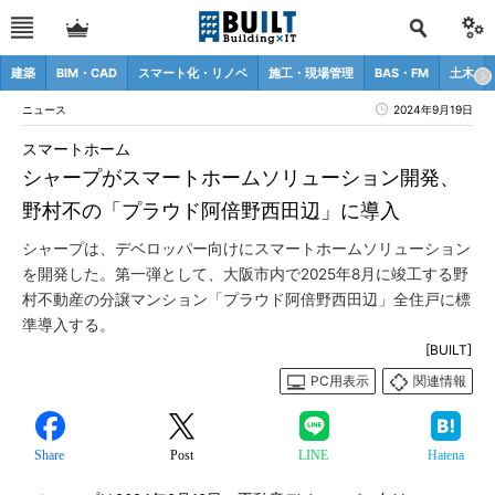
建築
BIM・CAD
スマート化・リノベ
施工・現場管理
BAS・FM
土木
ニュース
2024年9月19日
スマートホーム
シャープがスマートホームソリューション開発、
野村不の「プラウド阿倍野西田辺」に導入
シャープは、デベロッパー向けにスマートホームソリューション
を開発した。第一弾として、大阪市内で2025年8月に竣工する野
村不動産の分譲マンション「プラウド阿倍野西田辺」全住戸に標
準導入する。
[BUILT]
PC用表示
関連情報
Share
Post
LINE
Hatena