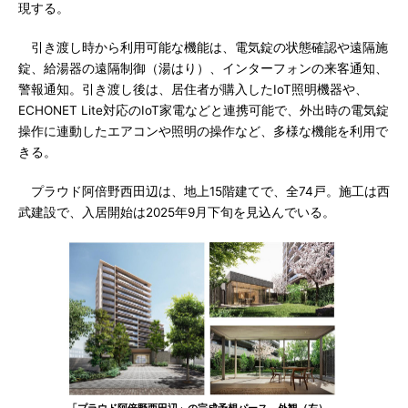
現する。
引き渡し時から利用可能な機能は、電気錠の状態確認や遠隔施
錠、給湯器の遠隔制御（湯はり）、インターフォンの来客通知、
警報通知。引き渡し後は、居住者が購入したIoT照明機器や、
ECHONET Lite対応のIoT家電などと連携可能で、外出時の電気錠
操作に連動したエアコンや照明の操作など、多様な機能を利用で
きる。
プラウド阿倍野西田辺は、地上15階建てで、全74戸。施工は西
武建設で、入居開始は2025年9月下旬を見込んでいる。