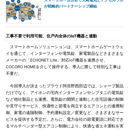
スマートホーム分野で大崎電気とアクセルラボ
が戦略的パートナーシップ締結
工事不要で利用可能、住戸内全体のIoT機器と連動
スマートホームソリューションは、スマートホームゲートウェ
イを通じて、インターフォンや電気錠、家電製品などさまざまな
メーカーの「ECHONET Lite」対応IoT機器を連携させ、
COCORO HOMEを介して操作する。導入に際して特別な工事は
不要だ。
今回導入が決まったプラウド阿倍野西田辺では、シャープ製品
だけでなく、アイホンの宅内インターフォンやシブタニの電気錠
など他社製品とも連携。電気錠の開閉と連動した住宅設備の制御
や見守りサービス、快適性と節電を両立するエアコンとの連携制
御、家電の遠隔制御、予約運転設定／変更など、さまざまなサー
ビスを提供する予定だ。さらに、電力会社の節電要請に対応でき
るマルチベンダー型エアコン制御により、快適な省エネ運転を実