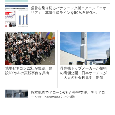
猛暑を乗り切るパナソニック製エアコン「エオ
リア」 草津生産ラインを50％自動化へ
地場ゼネコン22社が集結、建
昇降機トップメーカーが技術
設DXやAIの実践事例を共有
の裏側公開 日本オーチスが
「大人の社会科見学」開催
熊本地震でドローン6社が災害支援、テラドロ
ーンやLiberawareらが出動