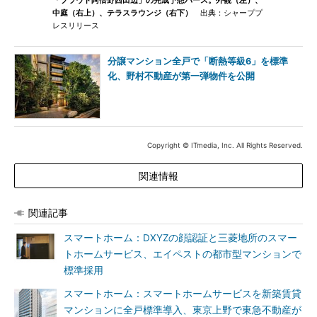
「プラウド阿倍野西田辺」の完成予想パース。外観（左）、
中庭（右上）、テラスラウンジ（右下）
出典：シャーププ
レスリリース
分譲マンション全戸で「断熱等級6」を標準
化、野村不動産が第一弾物件を公開
Copyright © ITmedia, Inc. All Rights Reserved.
関連情報
関連記事
スマートホーム：DXYZの顔認証と三菱地所のスマー
トホームサービス、エイペストの都市型マンションで
標準採用
スマートホーム：スマートホームサービスを新築賃貸
マンションに全戸標準導入、東京上野で東急不動産が