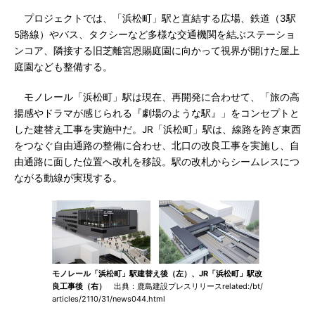
プロジェクトでは、「浜松町」駅と直結する広場、鉄道（3駅
5路線）やバス、タクシーなど多様な交通機関を結ぶステーショ
ンコア、隣接する旧芝離宮恩賜庭園に向かって視界が開けた屋上
庭園なども整備する。
モノレール「浜松町」駅は現在、再開発に合わせて、「旅の高
揚感やドラマが感じられる『劇場のような駅』」をコンセプトと
した建替え工事を実施中だ。JR「浜松町」駅は、線路を跨ぎ東西
をつなぐ自由通路の整備に合わせ、北口の改良工事を実施し、自
由通路に面した位置へ改札を移設。駅の改札からシームレスにつ
ながる動線が実現する。
モノレール「浜松町」駅建替え後（左）、JR「浜松町」駅改
良工事後（右）
出典：鹿島建設プレスリリースrelated:/bt/
articles/2110/31/news044.html