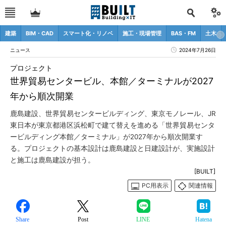
建築
BIM・CAD
スマート化・リノベ
施工・現場管理
BAS・FM
土木
ニュース
2024年7月26日
プロジェクト
世界貿易センタービル、本館／ターミナルが2027
年から順次開業
鹿島建設、世界貿易センタービルディング、東京モノレール、JR
東日本が東京都港区浜松町で建て替えを進める「世界貿易センタ
ービルディング本館／ターミナル」が2027年から順次開業す
る。プロジェクトの基本設計は鹿島建設と日建設計が、実施設計
と施工は鹿島建設が担う。
[BUILT]
PC用表示
関連情報
Share
Post
LINE
Hatena