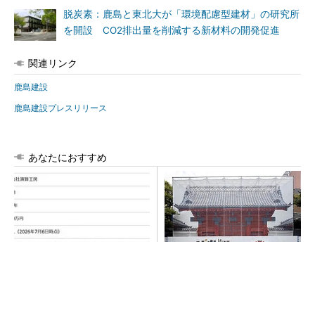
脱炭素：鹿島と東北大が「環境配慮型建材」の研究所
を開設 CO2排出量を削減する新材料の開発促進
関連リンク
鹿島建設
鹿島建設プレスリリース
あなたにおすすめ
鹿島が演算工房を子会社化
東大赤門が27年秋に復活へ、
山岳トンネル工事の建設ICTを
清水建設が伝統と3D技術で耐
内製化
震改修