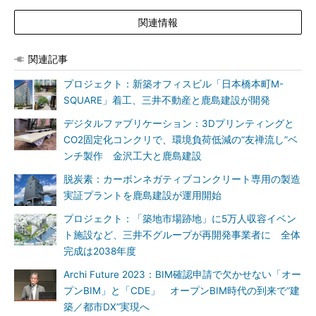
関連情報
関連記事
プロジェクト：新築オフィスビル「日本橋本町M-
SQUARE」着工、三井不動産と鹿島建設が開発
デジタルファブリケーション：3Dプリンティングと
CO2固定化コンクリで、環境負荷低減の“友禅流し”ベ
ンチ製作 金沢工大と鹿島建設
脱炭素：カーボンネガティブコンクリート専用の製造
実証プラントを鹿島建設が運用開始
プロジェクト：「築地市場跡地」に5万人収容イベン
ト施設など、三井不グループが再開発事業者に 全体
完成は2038年度
Archi Future 2023：BIM確認申請で欠かせない「オー
プンBIM」と「CDE」 オープンBIM時代の到来で“建
築／都市DX”実現へ