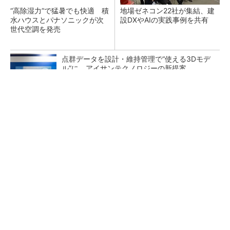
“高除湿力”で猛暑でも快適 積
地場ゼネコン22社が集結、建
水ハウスとパナソニックが次
設DXやAIの実践事例を共有
世代空調を発売
点群データを設計・維持管理で“使える3Dモデ
ル”に アイサンテクノロジーの新提案
デリケートな荷物や農作業に。サス付きで安心
の小さな軽トラ
PR(BLAZE)
熊本地震でドローン6社が災害支援、テラドロ
ーンやLiberawareらが出動