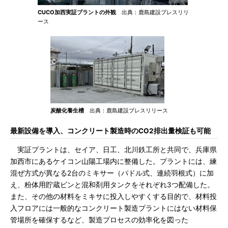
CUCO加西実証プラントの外観
出典：鹿島建設プレスリリ
ース
炭酸化養生槽
出典：鹿島建設プレスリリース
最新設備を導入、コンクリート製造時のCO2排出量検証も可能
実証プラントは、セイア、日工、北川鉄工所と共同で、兵庫県
加西市にあるケイコン山陽工場内に整備した。プラントには、練
混ぜ方式が異なる2台のミキサー（パドル式、連続羽根式）に加
え、粉体用貯蔵ビンと混和剤用タンクをそれぞれ3つ配備した。
また、その他の材料をミキサに投入しやすくする目的で、材料投
入フロアには一般的なコンクリート製造プラントにはない材料保
管場所を確保するなど、製造プロセスの効率化を図った