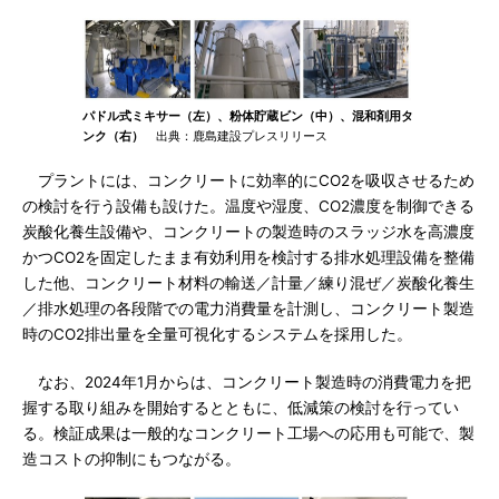
パドル式ミキサー（左）、粉体貯蔵ビン（中）、混和剤用タ
ンク（右）
出典：鹿島建設プレスリリース
プラントには、コンクリートに効率的にCO2を吸収させるため
の検討を行う設備も設けた。温度や湿度、CO2濃度を制御できる
炭酸化養生設備や、コンクリートの製造時のスラッジ水を高濃度
かつCO2を固定したまま有効利用を検討する排水処理設備を整備
した他、コンクリート材料の輸送／計量／練り混ぜ／炭酸化養生
／排水処理の各段階での電力消費量を計測し、コンクリート製造
時のCO2排出量を全量可視化するシステムを採用した。
なお、2024年1月からは、コンクリート製造時の消費電力を把
握する取り組みを開始するとともに、低減策の検討を行ってい
る。検証成果は一般的なコンクリート工場への応用も可能で、製
造コストの抑制にもつながる。