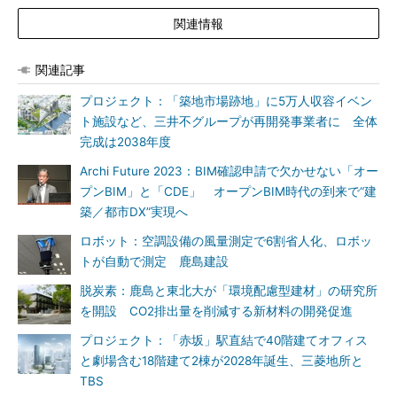
関連情報
関連記事
プロジェクト：「築地市場跡地」に5万人収容イベン
ト施設など、三井不グループが再開発事業者に 全体
完成は2038年度
Archi Future 2023：BIM確認申請で欠かせない「オー
プンBIM」と「CDE」 オープンBIM時代の到来で“建
築／都市DX”実現へ
ロボット：空調設備の風量測定で6割省人化、ロボッ
トが自動で測定 鹿島建設
脱炭素：鹿島と東北大が「環境配慮型建材」の研究所
を開設 CO2排出量を削減する新材料の開発促進
プロジェクト：「赤坂」駅直結で40階建てオフィス
と劇場含む18階建て2棟が2028年誕生、三菱地所と
TBS