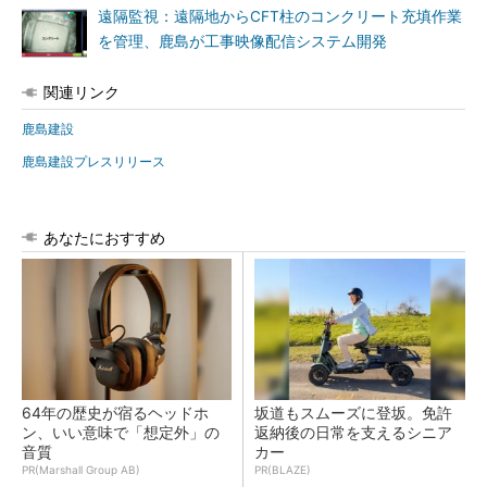
遠隔監視：遠隔地からCFT柱のコンクリート充填作業
を管理、鹿島が工事映像配信システム開発
関連リンク
鹿島建設
鹿島建設プレスリリース
あなたにおすすめ
64年の歴史が宿るヘッドホ
坂道もスムーズに登坂。免許
ン、いい意味で「想定外」の
返納後の日常を支えるシニア
音質
カー
PR(Marshall Group AB)
PR(BLAZE)