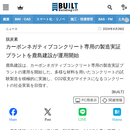
建築
BIM・CAD
スマート化・リノベ
施工・現場管理
BAS・FM
土木
ニュース
2024年4月26日
脱炭素
カーボンネガティブコンクリート専用の製造実証
プラントを鹿島建設が運用開始
鹿島建設は、カーボンネガティブコンクリート専用の製造実証プ
ラントの運用を開始した。多様な材料を用いたコンクリートの試
験製造を積極的に実施し、CO2収支がマイナスになるコンクリー
トの社会実装を目指す。
[BUILT]
PC用表示
関連情報
Share
Post
LINE
Hatena