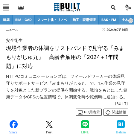
建築
BIM・CAD
スマート化・リノベ
施工・現場管理
BAS・FM
土木
ニュース
2024年7月16日
安全衛生
現場作業者の体調をリストバンドで見守る「みま
もりがじゅ丸」 高齢者雇用の「2024＋1年問
題」に対応
NTTPCコミュニケーションズは、フィールドワーカーの体調見
守りサポートサービス「みまもりがじゅ丸」で、1人作業の見守
りを対象とした新プランの提供を開始する。脈拍をもとにした健
康データやGPSの位置情報で、体調変化時や転倒時に通知する。
[BUILT]
PC用表示
関連情報
Share
Post
LINE
Hatena