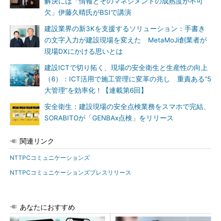
解決には「情報とそのマネジメントの成熟度が不可
欠」伊藤久晴氏がBSIで講演
建設業界の新3Kを支援するソリューション：手書き
の文字入力が建設現場を変えた MetaMoJi創業者が
現場DXにかける思いとは
建設ICTで切り拓く、現場の安全衛生と生産性の向上
（6）：ICT活用で施工管理に変革の兆し 重責ある“5
大管理”を効率化！【連載第6回】
安全衛生：建設現場の安全点検業務をスマホで完結、
SORABITOが「GENBAx点検」をリリース
関連リンク
NTTPCコミュニケーションズ
NTTPCコミュニケーションズプレスリリース
あなたにおすすめ