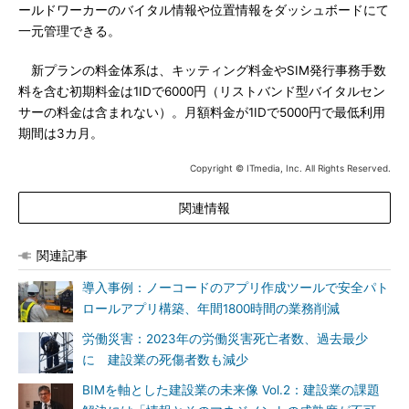
ールドワーカーのバイタル情報や位置情報をダッシュボードにて
一元管理できる。
新プランの料金体系は、キッティング料金やSIM発行事務手数
料を含む初期料金は1IDで6000円（リストバンド型バイタルセン
サーの料金は含まれない）。月額料金が1IDで5000円で最低利用
期間は3カ月。
Copyright © ITmedia, Inc. All Rights Reserved.
関連情報
関連記事
導入事例：ノーコードのアプリ作成ツールで安全パト
ロールアプリ構築、年間1800時間の業務削減
労働災害：2023年の労働災害死亡者数、過去最少
に 建設業の死傷者数も減少
BIMを軸とした建設業の未来像 Vol.2：建設業の課題