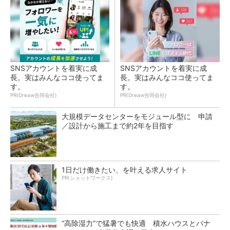
SNSアカウントを着実に成
SNSアカウントを着実に成
長。実はみんなココ使ってま
長。実はみんなココ使ってま
す。
す。
PR(Dreaw合同会社)
PR(Dreaw合同会社)
大規模データセンターをモジュール型に 申請
／設計から施工まで約2年を目指す
1日だけ働きたい、を叶える求人サイト
PR(ショットワークス)
“高除湿力”で猛暑でも快適 積水ハウスとパナ