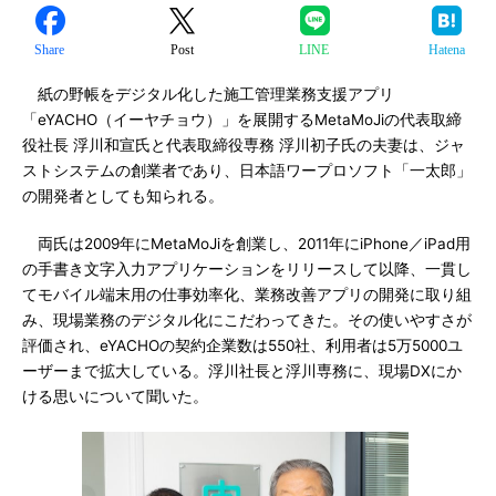
Share
Post
LINE
Hatena
紙の野帳をデジタル化した施工管理業務支援アプリ
「eYACHO（イーヤチョウ）」を展開するMetaMoJiの代表取締
役社長 浮川和宣氏と代表取締役専務 浮川初子氏の夫妻は、ジャ
ストシステムの創業者であり、日本語ワープロソフト「一太郎」
の開発者としても知られる。
両氏は2009年にMetaMoJiを創業し、2011年にiPhone／iPad用
の手書き文字入力アプリケーションをリリースして以降、一貫し
てモバイル端末用の仕事効率化、業務改善アプリの開発に取り組
み、現場業務のデジタル化にこだわってきた。その使いやすさが
評価され、eYACHOの契約企業数は550社、利用者は5万5000ユ
ーザーまで拡大している。浮川社長と浮川専務に、現場DXにか
ける思いについて聞いた。