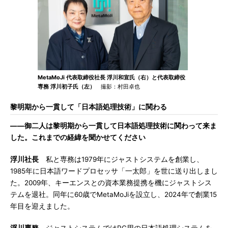
MetaMoJi 代表取締役社長 浮川和宣氏（右）と代表取締役
専務 浮川初子氏（左）
撮影：村田卓也
黎明期から一貫して「日本語処理技術」に関わる
――御二人は黎明期から一貫して日本語処理技術に関わって来ま
した。これまでの経緯を聞かせてください
浮川社長
私と専務は1979年にジャストシステムを創業し、
1985年に日本語ワードプロセッサ「一太郎」を世に送り出しまし
た。2009年、キーエンスとの資本業務提携を機にジャストシス
テムを退社。同年に60歳でMetaMoJiを設立し、2024年で創業15
年目を迎えました。