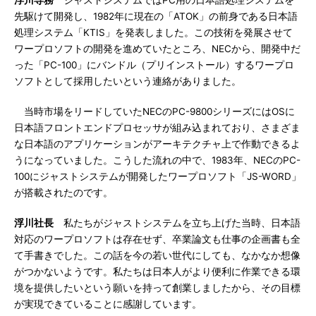
浮川専務
ジャストシステムではPC用の日本語処理システムを
先駆けて開発し、1982年に現在の「ATOK」の前身である日本語
処理システム「KTIS」を発表しました。この技術を発展させて
ワープロソフトの開発を進めていたところ、NECから、開発中だ
った「PC-100」にバンドル（プリインストール）するワープロ
ソフトとして採用したいという連絡がありました。
当時市場をリードしていたNECのPC-9800シリーズにはOSに
日本語フロントエンドプロセッサが組み込まれており、さまざま
な日本語のアプリケーションがアーキテクチャ上で作動できるよ
うになっていました。こうした流れの中で、1983年、NECのPC-
100にジャストシステムが開発したワープロソフト「JS-WORD」
が搭載されたのです。
浮川社長
私たちがジャストシステムを立ち上げた当時、日本語
対応のワープロソフトは存在せず、卒業論文も仕事の企画書も全
て手書きでした。この話を今の若い世代にしても、なかなか想像
がつかないようです。私たちは日本人がより便利に作業できる環
境を提供したいという願いを持って創業しましたから、その目標
が実現できていることに感謝しています。