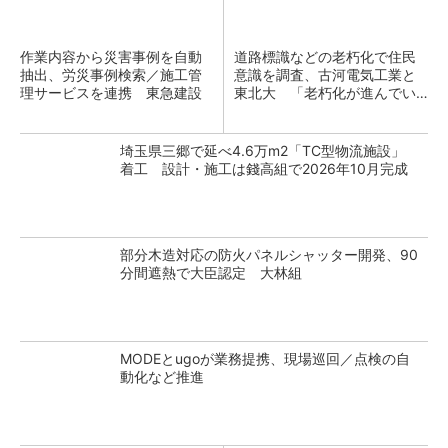
作業内容から災害事例を自動
道路標識などの老朽化で住民
抽出、労災事例検索／施工管
意識を調査、古河電気工業と
理サービスを連携 東急建設
東北大 「老朽化が進んでい
るのは沖縄や鹿児島」
埼玉県三郷で延べ4.6万m2「TC型物流施設」
着工 設計・施工は錢高組で2026年10月完成
部分木造対応の防火パネルシャッター開発、90
分間遮熱で大臣認定 大林組
MODEとugoが業務提携、現場巡回／点検の自
動化など推進