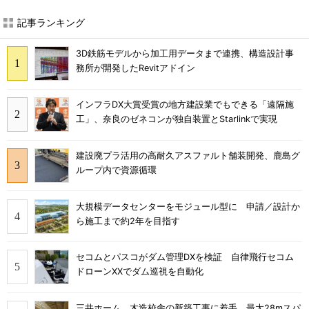
記事ランキング
3D鉄筋モデルから加工用データまで連携、構造設計事
務所が開発したRevitアドイン
インフラDX大賞受賞の地方建設業でもできる「遠隔施
工」、奈良のゼネコンが独自装置とStarlinkで実現
建設廃プラ活用の高耐久アスファルト舗装開発、鹿島グ
ループ内で資源循環
大規模データセンターをモジュール型に 申請／設計か
ら施工まで約2年を目指す
セコムとパスコがダム管理DXを検証 自律飛行セコム
ドローンXXでダム巡視を自動化
三井ホーム、木造校舎の新築工事に着手 最大28mスパ