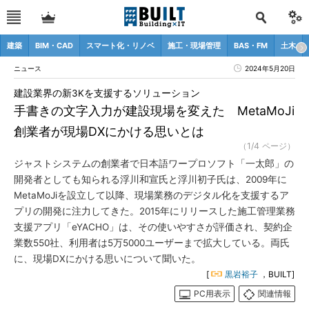
建築
BIM・CAD
スマート化・リノベ
施工・現場管理
BAS・FM
土木
ニュース
2024年5月20日
建設業界の新3Kを支援するソリューション
手書きの文字入力が建設現場を変えた MetaMoJi
創業者が現場DXにかける思いとは
（1/4 ページ）
ジャストシステムの創業者で日本語ワープロソフト「一太郎」の
開発者としても知られる浮川和宣氏と浮川初子氏は、2009年に
MetaMoJiを設立して以降、現場業務のデジタル化を支援するア
プリの開発に注力してきた。2015年にリリースした施工管理業務
支援アプリ「eYACHO」は、その使いやすさが評価され、契約企
業数550社、利用者は5万5000ユーザーまで拡大している。両氏
に、現場DXにかける思いについて聞いた。
[
黒岩裕子
，BUILT]
PC用表示
関連情報