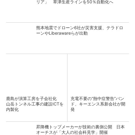
リア」 草津生産ラインを50％自動化へ
熊本地震でドローン6社が災害支援、テラドロ
ーンやLiberawareらが出動
鹿島が演算工房を子会社化
充電不要の“熱中症警告”バン
山岳トンネル工事の建設ICTを
ド、キーエンス系新会社が開
内製化
発
昇降機トップメーカーが技術の裏側公開 日本
オーチスが「大人の社会科見学」開催