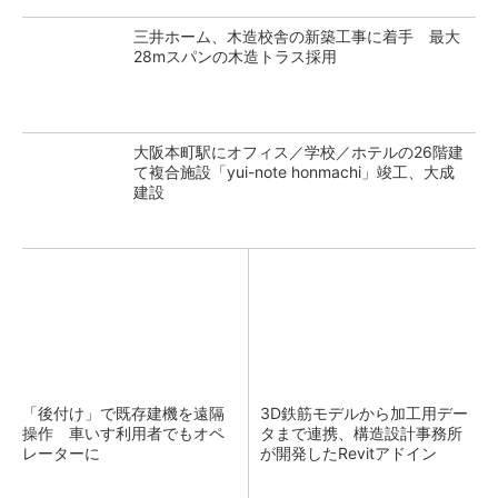
三井ホーム、木造校舎の新築工事に着手 最大
28mスパンの木造トラス採用
大阪本町駅にオフィス／学校／ホテルの26階建
て複合施設「yui-note honmachi」竣工、大成
建設
「後付け」で既存建機を遠隔
3D鉄筋モデルから加工用デー
操作 車いす利用者でもオペ
タまで連携、構造設計事務所
レーターに
が開発したRevitアドイン