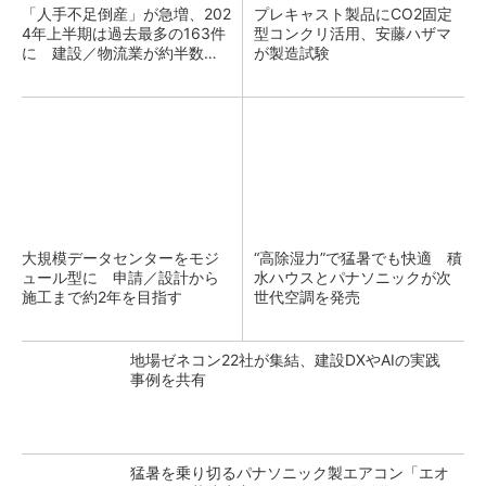
「人手不足倒産」が急増、202
プレキャスト製品にCO2固定
4年上半期は過去最多の163件
型コンクリ活用、安藤ハザマ
に 建設／物流業が約半数占
が製造試験
める
大規模データセンターをモジ
“高除湿力”で猛暑でも快適 積
ュール型に 申請／設計から
水ハウスとパナソニックが次
施工まで約2年を目指す
世代空調を発売
地場ゼネコン22社が集結、建設DXやAIの実践
事例を共有
猛暑を乗り切るパナソニック製エアコン「エオ