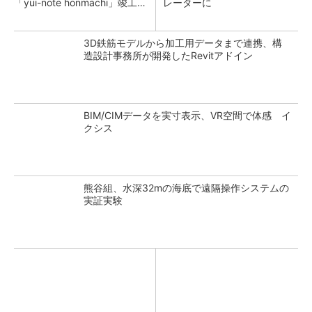
「yui-note honmachi」竣工、
レーターに
大成建設
3D鉄筋モデルから加工用データまで連携、構
造設計事務所が開発したRevitアドイン
BIM/CIMデータを実寸表示、VR空間で体感 イ
クシス
熊谷組、水深32mの海底で遠隔操作システムの
実証実験