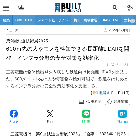
建築
BIM・CAD
スマート化・リノベ
施工・現場管理
BAS・FM
土木
ニュース
2025年12月1日
第9回鉄道技術展2025
600ｍ先の人やモノを検知できる長距離LiDARを開
発、インフラ分野の安全対策を効率化
（1/2 ページ）
三菱電機は物体検出AIを内蔵した鉄道向け長距離LiDARを開発し
た。600メートル先の人や障害物を検知可能で、鉄道をはじめと
するインフラ分野の安全対策効率化を支援する。
[
黒岩裕子
，BUILT]
PC用表示
関連情報
Share
Post
LINE
Hatena
三菱電機は「第9回鉄道技術展2025」（会期：2025年11月26～