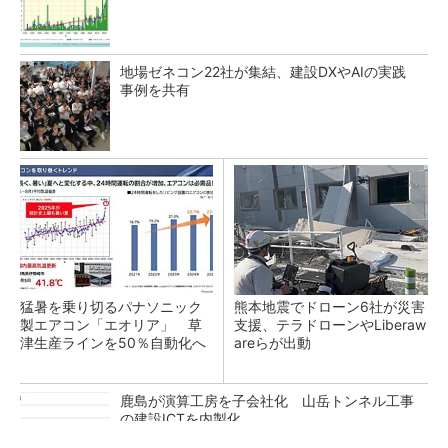
地場ゼネコン22社が集結、建設DXやAIの実践
事例を共有
猛暑を乗り切るパナソニック
熊本地震でドローン6社が災害
製エアコン「エオリア」 草
支援、テラドローンやLiberaw
津生産ラインを50％自動化へ
areらが出動
鹿島が演算工房を子会社化 山岳トンネル工事
の建設ICTを内製化