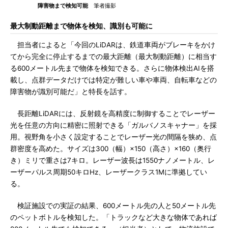
障害物まで検知可能
筆者撮影
最大制動距離まで物体を検知、識別も可能に
担当者によると「今回のLiDARは、鉄道車両がブレーキをかけ
てから完全に停止するまでの最大距離（最大制動距離）に相当す
る600メートル先まで物体を検知できる。さらに物体検出AIを搭
載し、点群データだけでは特定が難しい車や車両、自転車などの
障害物が識別可能だ」と特長を話す。
長距離LiDARには、反射鏡を高精度に制御することでレーザー
光を任意の方向に精密に照射できる「ガルバノスキャナー」を採
用。視野角を小さく設定することでレーザー光の間隔を狭め、点
群密度を高めた。サイズは300（幅）×150（高さ）×160（奥行
き）ミリで重さは7キロ。レーザー波長は1550ナノメートル、レ
ーザーパルス周期50キロHz、レーザークラス1Mに準拠してい
る。
検証施設での実証の結果、600メートル先の人と50メートル先
のペットボトルを検知した。「トラックなど大きな物体であれば