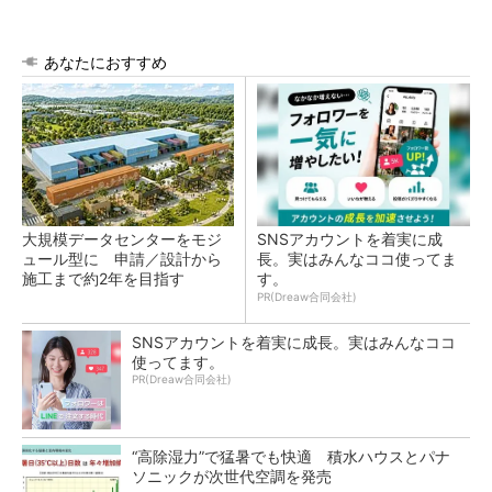
あなたにおすすめ
大規模データセンターをモジ
SNSアカウントを着実に成
ュール型に 申請／設計から
長。実はみんなココ使ってま
施工まで約2年を目指す
す。
PR(Dreaw合同会社)
SNSアカウントを着実に成長。実はみんなココ
使ってます。
PR(Dreaw合同会社)
“高除湿力”で猛暑でも快適 積水ハウスとパナ
ソニックが次世代空調を発売