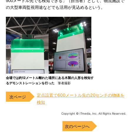
900メートル先でも検知できる」（担当者）として、物流施設で
の大型車両監視用途などでも活用が見込めるという。
会場では約12メートル離れた場所にある木製の人形を検知す
るデモンストレーションを行った
筆者撮影
定点設置で600メートル先の20センチの物体を
検知
Copyright © ITmedia, Inc. All Rights Reserved.
次のページへ