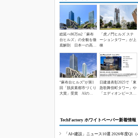
総延べ86万m2「麻布
「虎ノ門ヒルズ ステ
台ヒルズ」の全貌を徹
ーションタワー」が上
底解剖 日本一の高さ
棟
となる約330メー...
“麻布台ヒルズ”が第1
日建連表彰2025で「東
回「脱炭素都市づくり
急歌舞伎町タワー」や
大賞」受賞 AIのエ
「エディオンピースウ
ネ最適化など評価
イング広島」など...
TechFactory ホワイトペーパー新着情報
「AI×建設」ニュース10選 2026年度Q1（