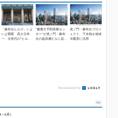
「麻布台ヒルズ」いよ
“慶應大予防医療セン
虎ノ門・麻布台プロジ
いよ開業 高さ日本
ター”が虎ノ門・麻布
ェクト、下水熱を地域
一、次世代の“ヒル
台の超高層ビルに拡張
冷暖房に活用
ズ”の全貌を見に行っ
移転、「街のウェル
た
ネ...
Recommended by
PR
4～6月）