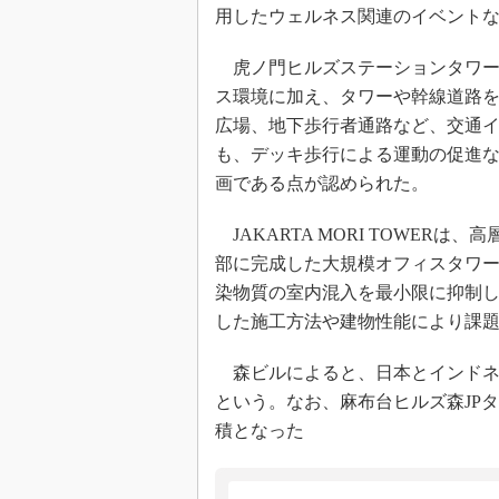
用したウェルネス関連のイベント
虎ノ門ヒルズステーションタワー
ス環境に加え、タワーや幹線道路
広場、地下歩行者通路など、交通
も、デッキ歩行による運動の促進
画である点が認められた。
JAKARTA MORI TOWER
部に完成した大規模オフィスタワー
染物質の室内混入を最小限に抑制
した施工方法や建物性能により課
森ビルによると、日本とインドネシア
という。なお、麻布台ヒルズ森JP
積となった