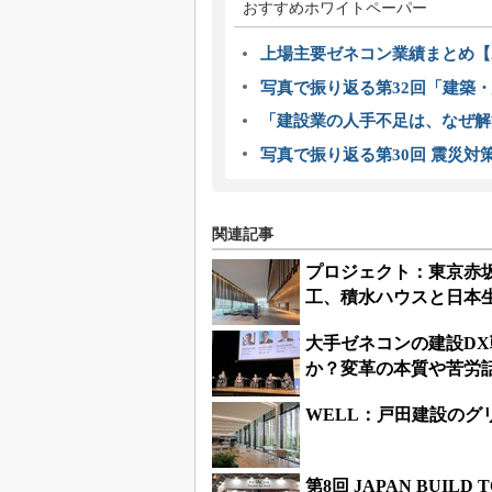
おすすめホワイトペーパー
上場主要ゼネコン業績まとめ【2
写真で振り返る第32回「建築・建
「建設業の人手不足は、なぜ解
写真で振り返る第30回 震災対
関連記事
プロジェクト：東京赤
工、積水ハウスと日本
大手ゼネコンの建設D
か？変革の本質や苦労
WELL：戸田建設のグ
第8回 JAPAN BUIL