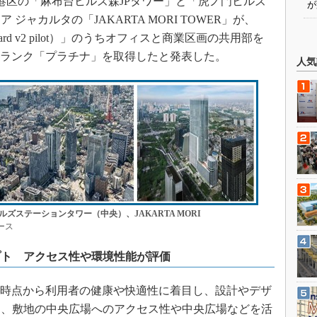
都港区の「麻布台ヒルズ森JPタワー」と「虎ノ門ヒルズ
が
ャカルタの「JAKARTA MORI TOWER」が、
tandard v2 pilot）」のうちオフィスと商業区画の共用部を
、最高ランク「プラチナ」を取得したと発表した。
人気
ズステーションタワー（中央）、JAKARTA MORI
ース
プト アクセス性や環境性能が評価
画時点から利用者の健康や快適性に着目し、設計やデザ
回、敷地の中央広場へのアクセス性や中央広場などを活