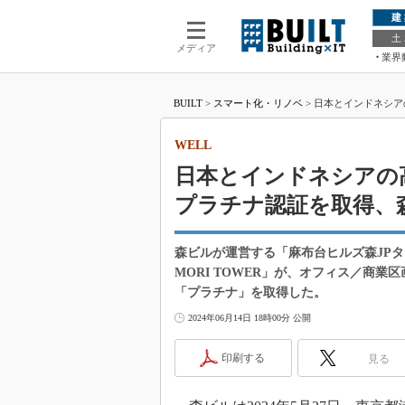
建
土
メディア
業界
BUILT
>
スマート化・リノベ
>
日本とインドネシアの
WELL
日本とインドネシアの高層
プラチナ認証を取得、
森ビルが運営する「麻布台ヒルズ森JPタ
MORI TOWER」が、オフィス／商業区
「プラチナ」を取得した。
2024年06月14日 18時00分 公開
印刷する
見る