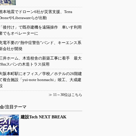
熊本地震でドローン6社が災害支援、Terra
DroneやLiberawareらが出動
「後付け」で既存建機を遠隔操作 車いす利用
者でもオペレーターに
充電不要の“熱中症警告”バンド、キーエンス系
新会社が開発
三井ホーム、木造校舎の新築工事に着手 最大
28mスパンの木造トラス採用
大阪本町駅にオフィス／学校／ホテルの26階建
て複合施設「yui-note honmachi」竣工、大成建
設
≫
11～30位はこちら
会/注目テーマ
建設Tech NEXT BREAK