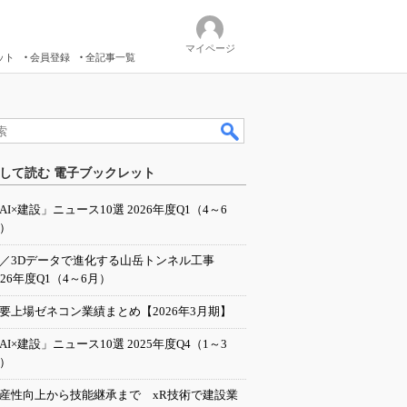
マイページ
ット
会員登録
全記事一覧
して読む 電子ブックレット
AI×建設」ニュース10選 2026年度Q1（4～6
）
I／3Dデータで進化する山岳トンネル工事
026年度Q1（4～6月）
要上場ゼネコン業績まとめ【2026年3月期】
AI×建設」ニュース10選 2025年度Q4（1～3
）
産性向上から技能継承まで xR技術で建設業