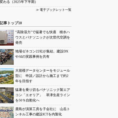
変わる（2025年下半期）
≫ 電子ブックレット一覧
記事トップ10
“高除湿力”で猛暑でも快適 積水ハ
ウスとパナソニックが次世代空調を
発売
地場ゼネコン22社が集結、建設DX
やAIの実践事例を共有
大規模データセンターをモジュール
型に 申請／設計から施工まで約2
年を目指す
猛暑を乗り切るパナソニック製エア
コン「エオリア」 草津生産ライン
を50％自動化へ
鹿島が演算工房を子会社に 山岳ト
ンネル工事の建設ICTを内製化