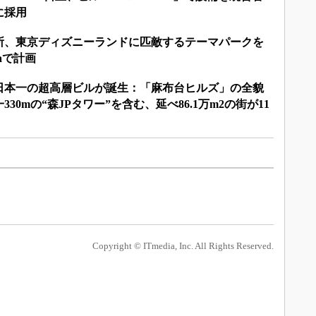
に採用
所、東京ディズニーランドに匹敵するテーマパークを
aで計画
日本一の超高層ビルが誕生：「麻布台ヒルズ」の全貌
30mの“森JPタワー”を含む、延べ86.1万m2の街が11
Copyright © ITmedia, Inc. All Rights Reserved.