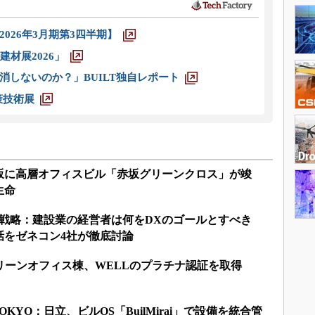
026年3月期第3四半期】
材展2026」
消しないのか？」BUILT独自レポート
策技術展
坂に高層オフィスビル「赤坂グリーンクロス」が竣
生命
X戦略：建設業の経営者は何をDXのゴールとすべき
話をゼネコン4社が徹底討論
リーンオフィス棟、WELLのプラチナ認証を取得
D TOKYO：日立、ビルOS「BuilMirai」で設備を統合管