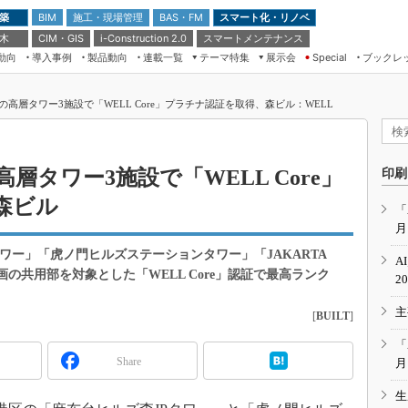
 築
施工・現場管理
BAS・FM
スマート化・リノベ
BIM
 木
CIM・GIS
スマートメンテナンス
i-Construction 2.0
動向
導入事例
製品動向
連載一覧
テーマ特集
展示会
ブックレ
Special
建設Tech NEXT BREAK
メンテナンス・レジリエンス
TOKYO2026
高層タワー3施設で「WELL Core」プラチナ認証を取得、森ビル：WELL
ドローンがもたらす建設業界の“ゲー
第8回 国際 建設・測量展
ムチェンジ” Ver.2.0
（CSPI2026）
脱3Kから新3Kへ導く建設×IT
第10回 JAPAN BUILD TOKYO－建
タワー3施設で「WELL Core」
印刷
築・土木・不動産の先端技術展－
“Society5.0”時代のスマートビル
森ビル
Japan Drone 2023
VR／ARが描くモノづくりのミライ
「
月
メンテナンス・レジリエンスOSAKA
2020
ワー」「虎ノ門ヒルズステーションタワー」「JAKARTA
A
日本 ものづくりワールド 2020
画の共用部を対象とした「WELL Core」認証で最高ランク
2
メンテナンス・レジリエンスTOKYO
主
2019
[
BUILT
]
IGAS2018
「
Share
月
生