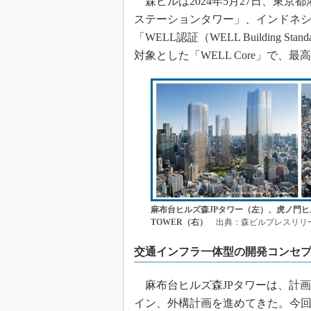
森ビルは2024年5月27日、東京
ステーションタワー」、インドネシア ジ
「WELL認証（WELL Building S
対象とした「WELL Core」で
麻布台ヒルズ森JPタワー（左）、虎ノ門ヒル
TOWER（右）
出典：森ビルプレスリリ
交通インフラ一体型の開発コンセ
麻布台ヒルズ森JPタワーは、計
イン、外構計画を進めてきた。今