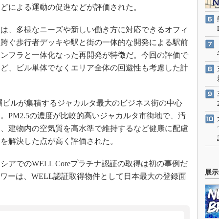
などによる運動の促進などが評価された。
は、多様なニーズや新しい働き方に対応できるオフィ
を跨ぐ歩行者デッキや駅と街の一体的な開発による駅前
インフラと一体化なった再開発が特徴だ。今回の評価で
など、ビル単体でなくエリア全体の回遊性も考慮した計
は、高層ビルが集積するジャカルタ最大のビジネス街の中心
。PM2.5の濃度が比較的高いジャカルタ市街地で、汚
し、建物内の空気質を高水準で維持するなど健康に配慮
題を解決した点が高く評価された。
でのWELL Coreプラチナ認証の取得は初の事例だ
展示
タワーは、WELL認証取得物件として日本最大の登録面