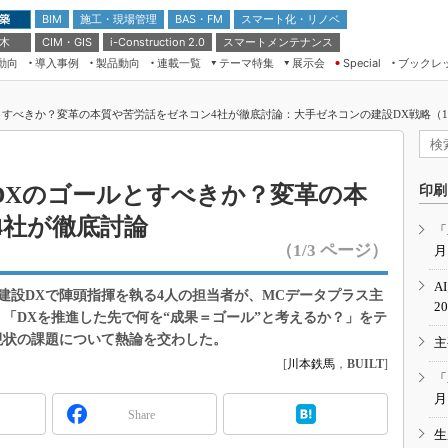
 築
施工・現場管理
BAS・FM
スマート化・リノベ
BIM
 木
CIM・GIS
スマートメンテナンス
i-Construction 2.0
動向
導入事例
製品動向
連載一覧
テーマ特集
展示会
ブックレ
Special
建設Tech NEXT BREAK
メンテナンス・レジリエンス
TOKYO2026
すべきか？変革の本質や苦労話をゼネコン4社が徹底討論：大手ゼネコンの建設DX戦略（1/
ドローンがもたらす建設業界の“ゲー
第8回 国際 建設・測量展
ムチェンジ” Ver.2.0
（CSPI2026）
脱3Kから新3Kへ導く建設×IT
第10回 JAPAN BUILD TOKYO－建
DXのゴールとすべきか？変革の本
印刷
築・土木・不動産の先端技術展－
“Society5.0”時代のスマートビル
4社が徹底討論
Japan Drone 2023
VR／ARが描くモノづくりのミライ
「
（1/3 ページ）
月
メンテナンス・レジリエンスOSAKA
2020
A
建設DXで陣頭指揮を執る4人の担当者が、MCデータプラス主
日本 ものづくりワールド 2020
2
で、「DXを推進した先で何を“成果＝ゴール”と考えるか？」をテ
メンテナンス・レジリエンスTOKYO
現状の課題について熱論を交わした。
主
2019
[
川本鉄馬
，
BUILT
]
IGAS2018
「
月
Share
生