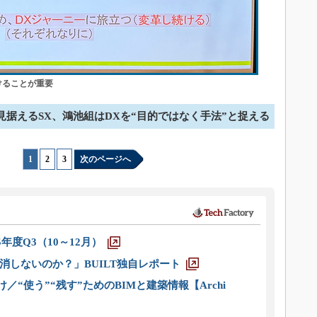
けることが重要
見据えるSX、鴻池組はDXを“目的ではなく手法”と捉える
1
|
2
|
3
次のページへ
5年度Q3（10～12月）
消しないのか？」BUILT独自レポート
／“使う”“残す”ためのBIMと建築情報【Archi