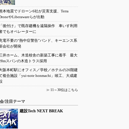
熊本地震でドローン6社が災害支援、Terra
DroneやLiberawareらが出動
「後付け」で既存建機を遠隔操作 車いす利用
者でもオペレーターに
充電不要の“熱中症警告”バンド、キーエンス系
新会社が開発
三井ホーム、木造校舎の新築工事に着手 最大
28mスパンの木造トラス採用
大阪本町駅にオフィス／学校／ホテルの26階建
て複合施設「yui-note honmachi」竣工、大成建
設
≫
11～30位はこちら
会/注目テーマ
建設Tech NEXT BREAK