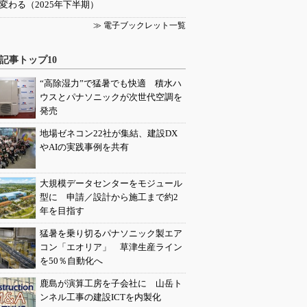
変わる（2025年下半期）
≫ 電子ブックレット一覧
記事トップ10
“高除湿力”で猛暑でも快適 積水ハ
ウスとパナソニックが次世代空調を
発売
地場ゼネコン22社が集結、建設DX
やAIの実践事例を共有
大規模データセンターをモジュール
型に 申請／設計から施工まで約2
年を目指す
猛暑を乗り切るパナソニック製エア
コン「エオリア」 草津生産ライン
を50％自動化へ
鹿島が演算工房を子会社に 山岳ト
ンネル工事の建設ICTを内製化