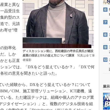
産業と異な
は一品受注生
働集約型のス
構造で、元請
わ寄せ”増
の効率化
ディスカッション前に、西松建設の坪井広美氏が建設
域だ。しか
産業の現状とDXの捉え方について講演
写真は全て筆
者撮影
のかとも正直
ションでは、「DXをどう捉えているか？」「DXで何
、各社の意見を聞きたいと語った。
ていた経験から、DXをどう捉えているか？について
展示
IM／CIM、施工管理ソリューション、ICT建機、遠
している。ただ建設テックは、組織や個人のアナログ業
tion（デジタイゼーション）」と、複数のデジタル技術を組