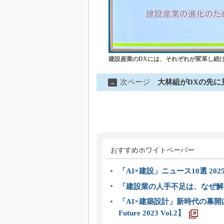
建設産業のDXには、それぞれが変革し続
次ページ
大林組がDXの先に
→
おすすめホワイトペーパー
「AI×建設」ニュース10選 202
「建設業の人手不足は、なぜ解
「AI×建築設計」新時代の幕開け
Future 2023 Vol.2】