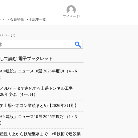
マイページ
ット
会員登録
全記事一覧
3 ページ）
して読む 電子ブックレット
AI×建設」ニュース10選 2026年度Q1（4～6
）
I／3Dデータで進化する山岳トンネル工事
026年度Q1（4～6月）
要上場ゼネコン業績まとめ【2026年3月期】
AI×建設」ニュース10選 2025年度Q4（1～3
）
産性向上から技能継承まで xR技術で建設業