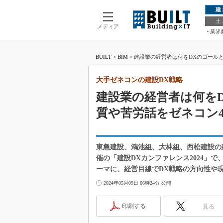
建
土
メディア
業界
BUILT
>
BIM
>
建設業の経営者は何をDXのゴールと
大手ゼネコンの建設DX戦略
建設業の経営者は何を
質や苦労話をゼネコン
東急建設、鴻池組、大林組、西松建設の
催の「建設DXカンファレンス2024」
ーマに、経営目線でDX戦略の方向性や
2024年05月09日 06時24分 公開
印刷する
見る