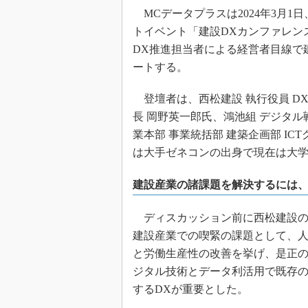
MCデータプラスは2024年3月
トイベント「建設DXカンファレンス
DX推進担当者による経営者目線で
ートする。
登壇者は、西松建設 執行役員 DX
長 岡野英一郎氏、鴻池組 デジタル
業本部 事業統括部 建築企画部 I
は大手ゼネコンの出身で現在は大
建設産業の諸課題を解決するには、
ディスカッション前に西松建設の
建設産業での喫緊の課題として、
と労働生産性の改善を挙げ、是正
ジタル技術とデータ利活用で既存
するDXが重要とした。