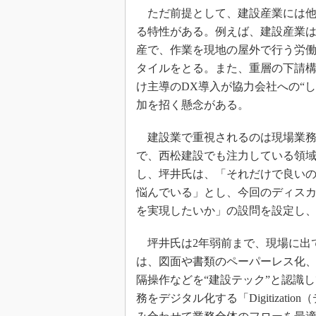
ただ前提として、建設産業には他
る特性がある。例えば、建設産業
産で、作業を現地の屋外で行う労
タイルをとる。また、重層の下請
け主導のDX導入が協力会社への“し
加を招く懸念がある。
建設業で重視されるのは現場業務
で、西松建設でも注力している領
し、坪井氏は、「それだけで良い
悩んでいる」とし、今回のディスカ
を実現したいか」の設問を設定し
坪井氏は2年弱前まで、現場に出
は、図面や書類のペーパーレス化、B
隔操作などを“建設テック”と認識
務をデジタル化する「Digitiza