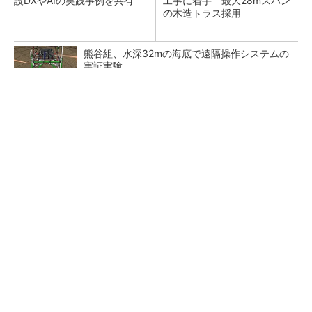
設DXやAIの実践事例を共有
工事に着手 最大28mスパン
の木造トラス採用
熊谷組、水深32mの海底で遠隔操作システムの
実証実験
アクセンチュアのコンサルが「知識やスキル」
より大切にする視点
PR(アクセンチュア)
大阪本町駅にオフィス／学校／ホテルの26階建
て複合施設「yui-note honmachi」竣工、大成
建設