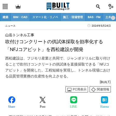
建築
BIM・CAD
スマート化・リノベ
施工・現場管理
BAS・FM
土木
ニュース
2024年5月24日
山岳トンネル工事
吹付けコンクリートの供試体採取を効率化する
「NFJコアビット」を西松建設が開発
西松建設は、フジモリ産業と共同で、ジャンボドリルに取り付け
ることで吹付けコンクリートの供試体を直接採取できる「NFJコ
アビット」を開発した。工程短縮を実現し、トンネル現場におけ
る品質管理業務の生産性を向上させる。
[BUILT]
PC用表示
関連情報
Share
Post
LINE
Hatena