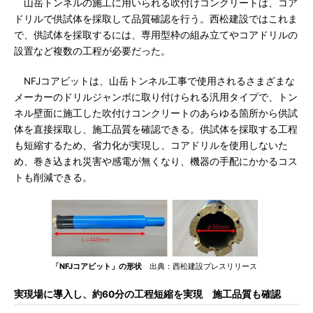
山岳トンネルの施工に用いられる吹付けコンクリートは、コア
ドリルで供試体を採取して品質確認を行う。西松建設ではこれま
で、供試体を採取するには、専用型枠の組み立てやコアドリルの
設置など複数の工程が必要だった。
NFJコアビットは、山岳トンネル工事で使用されるさまざまな
メーカーのドリルジャンボに取り付けられる汎用タイプで、トン
ネル壁面に施工した吹付けコンクリートのあらゆる箇所から供試
体を直接採取し、施工品質を確認できる。供試体を採取する工程
も短縮するため、省力化が実現し、コアドリルを使用しないた
め、巻き込まれ災害や感電が無くなり、機器の手配にかかるコス
トも削減できる。
「NFJコアビット」の形状
出典：西松建設プレスリリース
実現場に導入し、約60分の工程短縮を実現 施工品質も確認