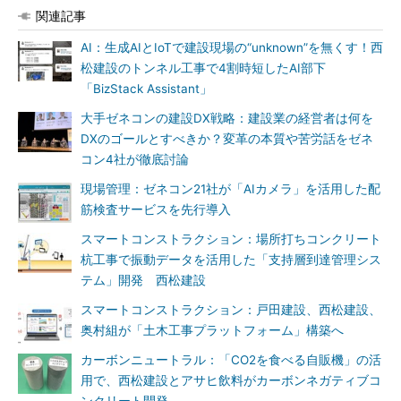
関連記事
AI：生成AIとIoTで建設現場の“unknown”を無くす！西
松建設のトンネル工事で4割時短したAI部下
「BizStack Assistant」
大手ゼネコンの建設DX戦略：建設業の経営者は何を
DXのゴールとすべきか？変革の本質や苦労話をゼネ
コン4社が徹底討論
現場管理：ゼネコン21社が「AIカメラ」を活用した配
筋検査サービスを先行導入
スマートコンストラクション：場所打ちコンクリート
杭工事で振動データを活用した「支持層到達管理シス
テム」開発 西松建設
スマートコンストラクション：戸田建設、西松建設、
奥村組が「土木工事プラットフォーム」構築へ
カーボンニュートラル：「CO2を食べる自販機」の活
用で、西松建設とアサヒ飲料がカーボンネガティブコ