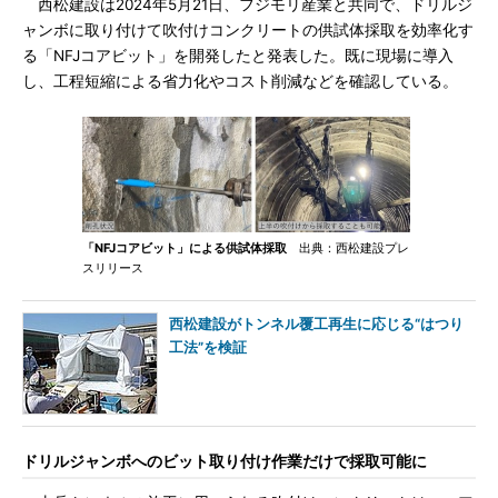
西松建設は2024年5月21日、フジモリ産業と共同で、ドリルジ
ャンボに取り付けて吹付けコンクリートの供試体採取を効率化す
る「NFJコアビット」を開発したと発表した。既に現場に導入
し、工程短縮による省力化やコスト削減などを確認している。
「NFJコアビット」による供試体採取
出典：西松建設プレ
スリリース
西松建設がトンネル覆工再生に応じる“はつり
工法”を検証
ドリルジャンボへのビット取り付け作業だけで採取可能に