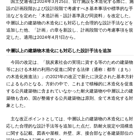
国土交通省は2024年3月25日、官庁施設を木造化する際に、施
設の計画段階および設計段階で考慮すべき基本事項や標準的な手
法などを定めた「木造計画・設計基準及び同資料」を改定した。
中層以上の建築物の木造化にも対応した合理的な設計手法などを
追加した他、「計画」の章を新設し、計画段階での考慮事項を規
定した。適用は2024年4月1日から。
中層以上の建築物木造化にも対応した設計手法を追加
今回の改定は、「脱炭素社会の実現に資する等のための建築物
等における木材の利用の促進に関する法律（通称：都市（まち）
の木造化推進法）」の2021年の改正で新たに決定された基本方針
によるものとなる。方針の中で、これまで積極的に木造化を促進
する公共建築物に含まれていなかった耐火建築物や中層以上の建
築物も含め、国が整備する公共建築物は原則、全て木造化する対
象とした。
主な改正ポイントとしては、中層以上の建築物の木造化にも対
応した合理的な設計手法等を追加した点だ。防耐火規定や混構造
に関する記載、図表や屋根、外壁、床、接合部など各建築部位の