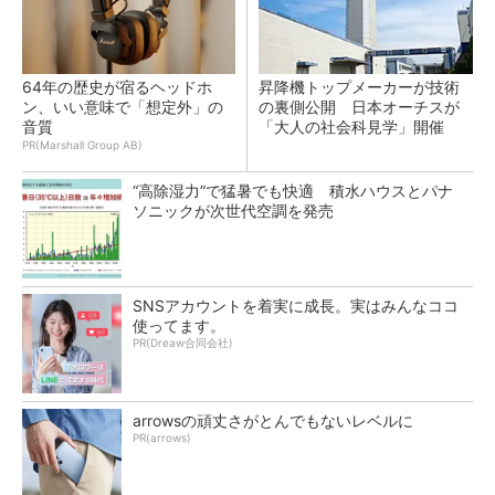
64年の歴史が宿るヘッドホ
昇降機トップメーカーが技術
ン、いい意味で「想定外」の
の裏側公開 日本オーチスが
音質
「大人の社会科見学」開催
PR(Marshall Group AB)
“高除湿力”で猛暑でも快適 積水ハウスとパナ
ソニックが次世代空調を発売
SNSアカウントを着実に成長。実はみんなココ
使ってます。
PR(Dreaw合同会社)
arrowsの頑丈さがとんでもないレベルに
PR(arrows)