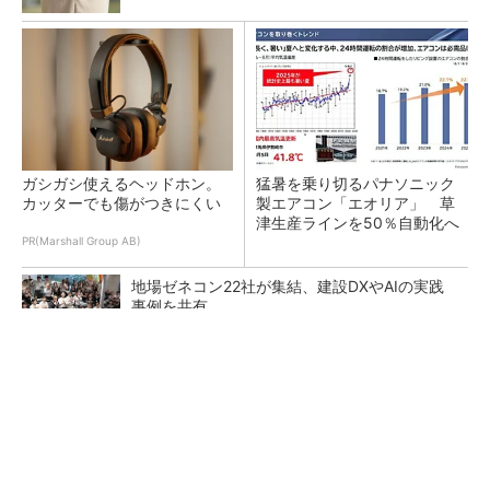
ガシガシ使えるヘッドホン。
猛暑を乗り切るパナソニック
カッターでも傷がつきにくい
製エアコン「エオリア」 草
津生産ラインを50％自動化へ
PR(Marshall Group AB)
地場ゼネコン22社が集結、建設DXやAIの実践
事例を共有
大規模データセンターをモジュール型に 申請
／設計から施工まで約2年を目指す