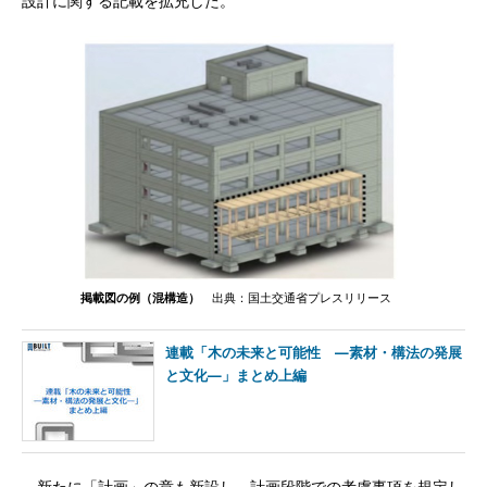
設計に関する記載を拡充した。
掲載図の例（混構造）
出典：国土交通省プレスリリース
連載「木の未来と可能性 ―素材・構法の発展
と文化―」まとめ上編