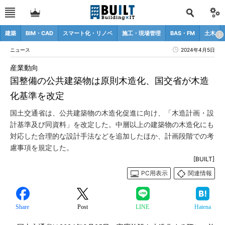
建築
BIM・CAD
スマート化・リノベ
施工・現場管理
BAS・FM
土木
ニュース
2024年4月5日
産業動向
国整備の公共建築物は原則木造化、国交省が木造
化基準を改定
国土交通省は、公共建築物の木造化促進に向け、「木造計画・設
計基準及び同資料」を改定した。中層以上の建築物の木造化にも
対応した合理的な設計手法などを追加したほか、計画段階での考
慮事項を規定した。
[BUILT]
PC用表示
関連情報
Share
Post
LINE
Hatena