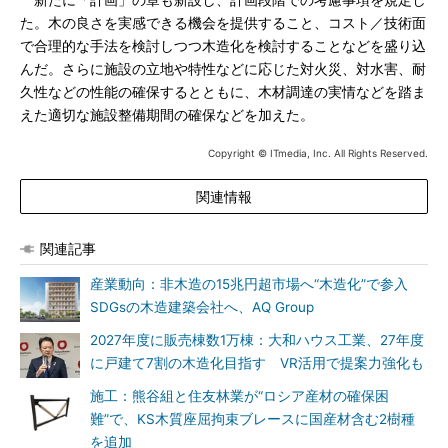
新たに「計画」の章も新設し、計画段階での考慮事項を規定し
た。木の良さを実感できる機会を提供すること、コスト／技術面
で合理的な手法を検討しつつ木造化を検討することなどを盛り込
んだ。さらに施設の立地や特性などに応じた対火災、対水害、耐
久性などの性能の確保するとともに、木材調達の実情などを踏ま
えた適切な施設整備期間の確保などを加えた。
Copyright © ITmedia, Inc. All Rights Reserved.
関連情報
関連記事
産業動向：非木造の15兆円超市場へ“木造化”で参入
SDGsの木造建築会社へ、AQ Group
2027年度に販売棟数1万棟：大和ハウス工業、27年度
に戸建て7割の木造化目指す VR活用で提案力強化も
施工：熊谷組と住友林業が“ロシア産材の確保困
難”で、KS木質座屈拘束ブレースに国産材含む2樹種
を追加