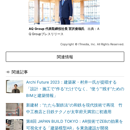
AQ Group 代表取締役社長 宮沢俊哉氏
出典：A
Q Groupプレスリリース
Copyright © ITmedia, Inc. All Rights Reserved.
関連情報
関連記事
Archi Future 2023：建築家・村井一氏が提唱する
「設計・施工で“作る”だけでなく、“使う”“残す”ための
BIMと建築情報」
新建材：“たたら製鉄法”の和鉄を現代技術で再現 竹
中工務店と日鉄テクノが太宰府天満宮に初適用
第8回 JAPAN BUILD TOKYO：AR技術でZEBの効果を
可視化する「建築模型AR」を東急建設が開発