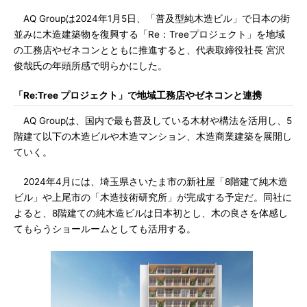
AQ Groupは2024年1月5日、「普及型純木造ビル」で日本の街
並みに木造建築物を復興する「Re：Treeプロジェクト」を地域
の工務店やゼネコンとともに推進すると、代表取締役社長 宮沢
俊哉氏の年頭所感で明らかにした。
「Re:Tree プロジェクト」で地域工務店やゼネコンと連携
AQ Groupは、国内で最も普及している木材や構法を活用し、5
階建て以下の木造ビルや木造マンション、木造商業建築を展開し
ていく。
2024年4月には、埼玉県さいたま市の新社屋「8階建て純木造
ビル」や上尾市の「木造技術研究所」が完成する予定だ。同社に
よると、8階建ての純木造ビルは日本初とし、木の良さを体感し
てもらうショールームとしても活用する。