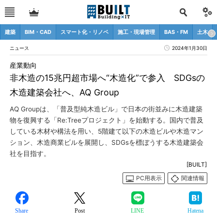
建築
BIM・CAD
スマート化・リノベ
施工・現場管理
BAS・FM
土木
ニュース
2024年1月30日
産業動向
非木造の15兆円超市場へ“木造化”で参入 SDGsの
木造建築会社へ、AQ Group
AQ Groupは、「普及型純木造ビル」で日本の街並みに木造建築
物を復興する「Re:Treeプロジェクト」を始動する。国内で普及
している木材や構法を用い、5階建て以下の木造ビルや木造マン
ション、木造商業ビルを展開し、SDGsを標ぼうする木造建築会
社を目指す。
[BUILT]
PC用表示
関連情報
Share
Post
LINE
Hatena