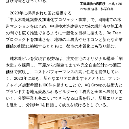
は鉄骨造となっている。
工建築物の床面積
出典：20
22年度 森林・林業白書
2023年に採択された国と連携する
「中大木造建築普及加速化プロジェクト事業」で、4階建ての木
造マンションをはじめ、中規模木造建築が地域の設計者や施工者
の間でも広く推進できるように一般化を目標に据える。Re:Tree
プロジェクトを加速させ、地域の工務店やゼネコンと新たな企業
価値の創造に挑戦するとともに、都市の木質化にも取り組む。
純木造ビルを実現する技術は、注文住宅のオリジナル構法「剛
木造」を採用し、平屋から5階建てまでを完全自由設計かつ適正
価格で実現し、コストパフォーマンスの高い住宅を提供してい
く。2023年に続き、新たなエリアに進出するとともに、フラン
チャイズ加盟希望も100件を超えたことで、AQ Groupの技術力と
ブランド力を地元愛あふれるビルダーや工務店と全国へ展開して
いく。分譲事業も各エリアでさらなる出店を行い、新規エリアに
も進出し、分譲No.1を目指して成長を続けるとしている。