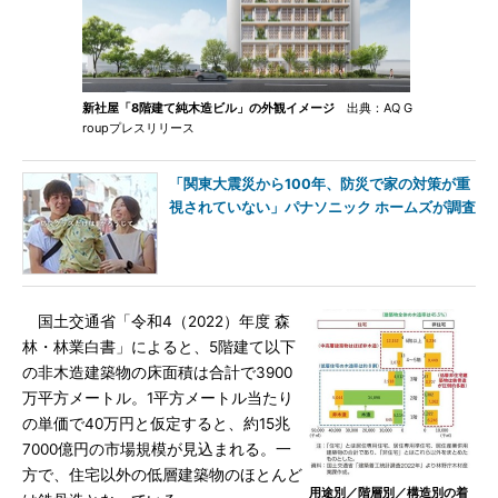
新社屋「8階建て純木造ビル」の外観イメージ
出典：AQ G
roupプレスリリース
「関東大震災から100年、防災で家の対策が重
視されていない」パナソニック ホームズが調査
国土交通省「令和4（2022）年度 森
林・林業白書」によると、5階建て以下
の非木造建築物の床面積は合計で3900
万平方メートル。1平方メートル当たり
の単価で40万円と仮定すると、約15兆
7000億円の市場規模が見込まれる。一
方で、住宅以外の低層建築物のほとんど
用途別／階層別／構造別の着