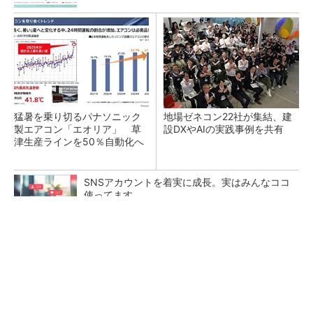
猛暑を乗り切るパナソニック
地場ゼネコン22社が集結、建
製エアコン「エオリア」 草
設DXやAIの実践事例を共有
津生産ラインを50％自動化へ
SNSアカウントを着実に成長。実はみんなココ
使ってます。
PR(Dreaw合同会社)
昇降機トップメーカーが技術の裏側公開 日本
オーチスが「大人の社会科見学」開催