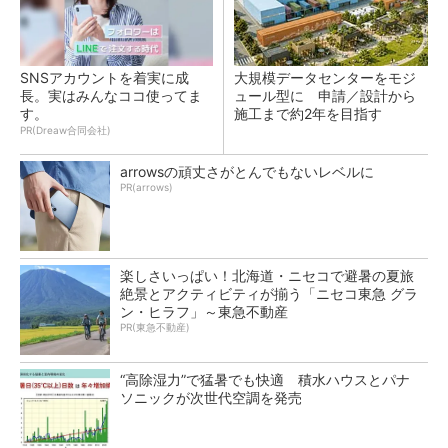
SNSアカウントを着実に成
大規模データセンターをモジ
長。実はみんなココ使ってま
ュール型に 申請／設計から
す。
施工まで約2年を目指す
PR(Dreaw合同会社)
arrowsの頑丈さがとんでもないレベルに
PR(arrows)
楽しさいっぱい！北海道・ニセコで避暑の夏旅
絶景とアクティビティが揃う「ニセコ東急 グラ
ン・ヒラフ」～東急不動産
PR(東急不動産)
“高除湿力”で猛暑でも快適 積水ハウスとパナ
ソニックが次世代空調を発売