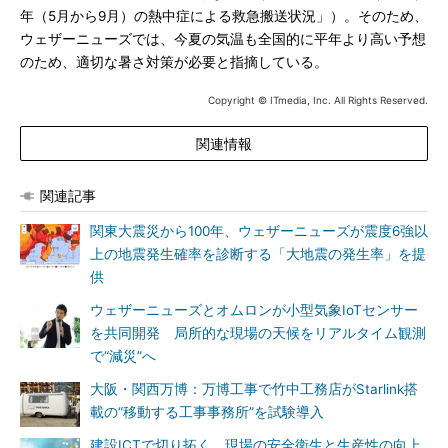
年（5月から9月）の熱中症による救急搬送状況」）。そのため、
ウェザーニューズでは、今夏の気温も全国的に平年より高い予想
のため、適切な暑さ対策が必要と指摘している。
Copyright © ITmedia, Inc. All Rights Reserved.
関連情報
関連記事
関東大震災から100年、ウェザーニューズが震度6強以
上の地震発生確率を診断する「大地震の発生率」を提
供
ウェザーニューズとオムロンが小型気象IoTセンサー
を共同開発 局所的な現場の天候をリアルタイム観測
で“減災”へ
大阪・関西万博：万博工事で竹中工務店がStarlink搭
載の“移動する工事事務所”を試験導入
建設ICTで切り拓く、現場の安全衛生と生産性の向上