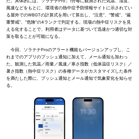
た。具体的には、ソラテナPro」1分毎に観測された気温、湿度、
風速などをもとに、環境省の熱中症予防情報サイトに示されてい
る屋外でのWBGTの計算式を用いて算出し、“注意”、“警戒”、“厳
重警戒”、“危険”の4ランクで判定する。現場の熱中症リスクを見
える化することで、利用者はデータに基づいて迅速かつ適切な対
策を取ることが可能になる。
今回、ソラテナProのアラート機能もバージョンアップし、こ
れまでのアプリのプッシュ通知に加えて、メール通知も加わっ
た。観測した気温／雨量／風速／寒さ指数（低体温症リスク）／
暑さ指数（熱中症リスク）の各種データがカスタマイズした条件
を満たした際に、プッシュ通知とメール通知で気象変化を知らせ
る。