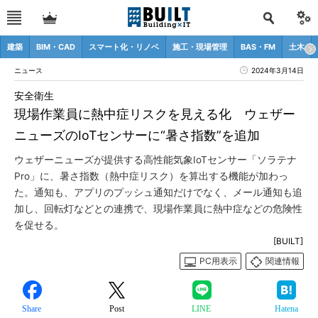
建築
BIM・CAD
スマート化・リノベ
施工・現場管理
BAS・FM
土木
ニュース
2024年3月14日
安全衛生
現場作業員に熱中症リスクを見える化 ウェザー
ニューズのIoTセンサーに“暑さ指数”を追加
ウェザーニューズが提供する高性能気象IoTセンサー「ソラテナ
Pro」に、暑さ指数（熱中症リスク）を算出する機能が加わっ
た。通知も、アプリのプッシュ通知だけでなく、メール通知も追
加し、回転灯などとの連携で、現場作業員に熱中症などの危険性
を促せる。
[BUILT]
PC用表示
関連情報
Share
Post
LINE
Hatena