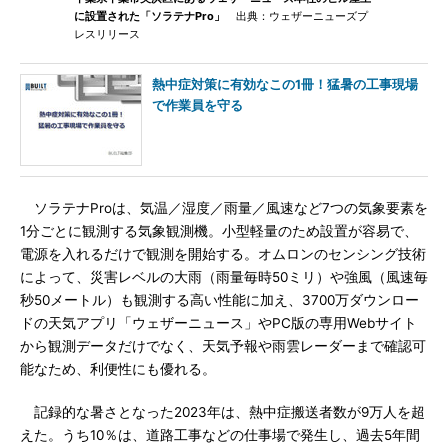
に設置された「ソラテナPro」
出典：ウェザーニューズプ
レスリリース
熱中症対策に有効なこの1冊！猛暑の工事現場
で作業員を守る
ソラテナProは、気温／湿度／雨量／風速など7つの気象要素を
1分ごとに観測する気象観測機。小型軽量のため設置が容易で、
電源を入れるだけで観測を開始する。オムロンのセンシング技術
によって、災害レベルの大雨（雨量毎時50ミリ）や強風（風速毎
秒50メートル）も観測する高い性能に加え、3700万ダウンロー
ドの天気アプリ「ウェザーニュース」やPC版の専用Webサイト
から観測データだけでなく、天気予報や雨雲レーダーまで確認可
能なため、利便性にも優れる。
記録的な暑さとなった2023年は、熱中症搬送者数が9万人を超
えた。うち10％は、道路工事などの仕事場で発生し、過去5年間