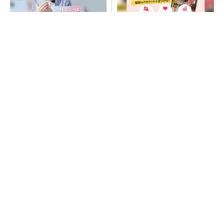
SNSアカウントを着実に成
SNSアカウントを着実に成
長。実はみんなココ使ってま
長。実はみんなココ使ってま
す。
す。
PR(Dreaw合同会社)
PR(Dreaw合同会社)
昇降機トップメーカーが技術の裏側公開 日本
オーチスが「大人の社会科見学」開催
“高除湿力”で猛暑でも快適 積水ハウスとパナ
ソニックが次世代空調を発売
猛暑を乗り切るパナソニック製エアコン「エオ
リア」 草津生産ラインを50％自動化へ