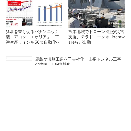
猛暑を乗り切るパナソニック
熊本地震でドローン6社が災害
製エアコン「エオリア」 草
支援、テラドローンやLiberaw
津生産ラインを50％自動化へ
areらが出動
鹿島が演算工房を子会社化 山岳トンネル工事
の建設ICTを内製化
充電不要の“熱中症警告”バンド、キーエンス系
新会社が開発
昇降機トップメーカーが技術の裏側公開 日本
オーチスが「大人の社会科見学」開催