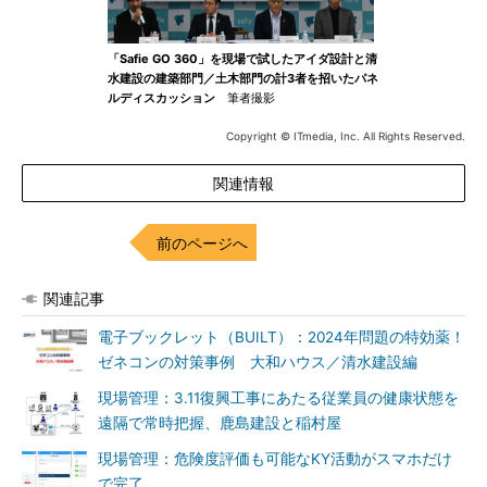
「Safie GO 360」を現場で試したアイダ設計と清
水建設の建築部門／土木部門の計3者を招いたパネ
ルディスカッション
筆者撮影
Copyright © ITmedia, Inc. All Rights Reserved.
関連情報
前のページへ
関連記事
電子ブックレット（BUILT）：2024年問題の特効薬！
ゼネコンの対策事例 大和ハウス／清水建設編
現場管理：3.11復興工事にあたる従業員の健康状態を
遠隔で常時把握、鹿島建設と稲村屋
現場管理：危険度評価も可能なKY活動がスマホだけ
で完了