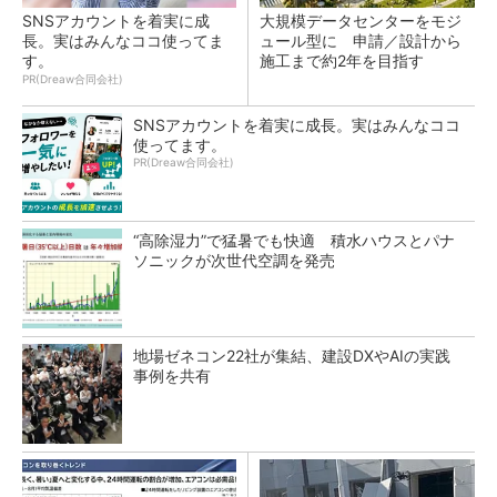
SNSアカウントを着実に成
大規模データセンターをモジ
長。実はみんなココ使ってま
ュール型に 申請／設計から
す。
施工まで約2年を目指す
PR(Dreaw合同会社)
SNSアカウントを着実に成長。実はみんなココ
使ってます。
PR(Dreaw合同会社)
“高除湿力”で猛暑でも快適 積水ハウスとパナ
ソニックが次世代空調を発売
地場ゼネコン22社が集結、建設DXやAIの実践
事例を共有