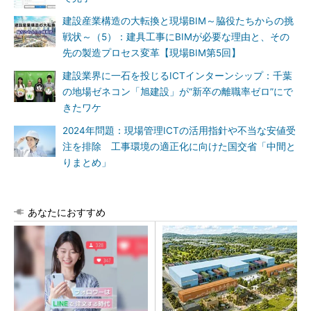
建設産業構造の大転換と現場BIM～脇役たちからの挑
戦状～（5）：建具工事にBIMが必要な理由と、その
先の製造プロセス変革【現場BIM第5回】
建設業界に一石を投じるICTインターンシップ：千葉
の地場ゼネコン「旭建設」が“新卒の離職率ゼロ”にで
きたワケ
2024年問題：現場管理ICTの活用指針や不当な安値受
注を排除 工事環境の適正化に向けた国交省「中間と
りまとめ」
あなたにおすすめ