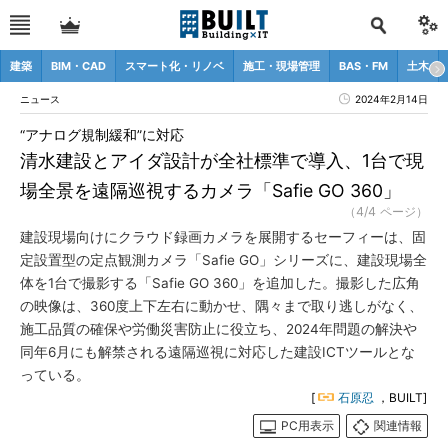
建築
BIM・CAD
スマート化・リノベ
施工・現場管理
BAS・FM
土木
ニュース
2024年2月14日
“アナログ規制緩和”に対応
清水建設とアイダ設計が全社標準で導入、1台で現
場全景を遠隔巡視するカメラ「Safie GO 360」
（4/4 ページ）
建設現場向けにクラウド録画カメラを展開するセーフィーは、固
定設置型の定点観測カメラ「Safie GO」シリーズに、建設現場全
体を1台で撮影する「Safie GO 360」を追加した。撮影した広角
の映像は、360度上下左右に動かせ、隅々まで取り逃しがなく、
施工品質の確保や労働災害防止に役立ち、2024年問題の解決や
同年6月にも解禁される遠隔巡視に対応した建設ICTツールとな
っている。
[
石原忍
，BUILT]
PC用表示
関連情報