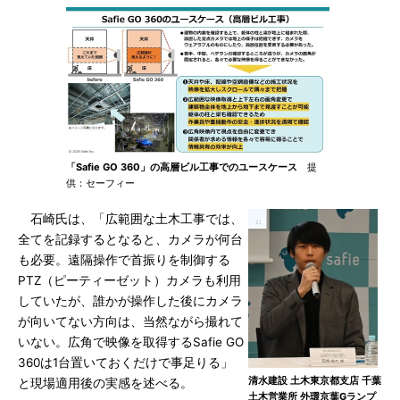
「Safie GO 360」の高層ビル工事でのユースケース
提
供：セーフィー
石崎氏は、「広範囲な土木工事では、
全てを記録するとなると、カメラが何台
も必要。遠隔操作で首振りを制御する
PTZ（ピーティーゼット）カメラも利用
していたが、誰かが操作した後にカメラ
が向いてない方向は、当然ながら撮れて
いない。広角で映像を取得するSafie GO
360は1台置いておくだけで事足りる」
清水建設 土木東京都支店 千葉
と現場適用後の実感を述べる。
土木営業所 外環京葉Gランプ