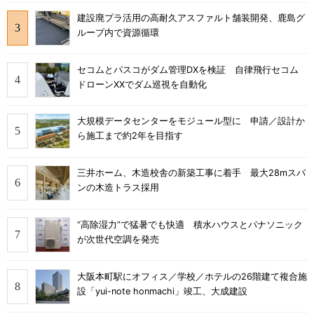
建設廃プラ活用の高耐久アスファルト舗装開発、鹿島グ
ループ内で資源循環
セコムとパスコがダム管理DXを検証 自律飛行セコム
ドローンXXでダム巡視を自動化
大規模データセンターをモジュール型に 申請／設計か
ら施工まで約2年を目指す
三井ホーム、木造校舎の新築工事に着手 最大28mスパ
ンの木造トラス採用
“高除湿力”で猛暑でも快適 積水ハウスとパナソニック
が次世代空調を発売
大阪本町駅にオフィス／学校／ホテルの26階建て複合施
設「yui-note honmachi」竣工、大成建設