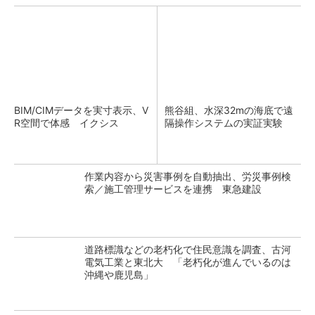
BIM/CIMデータを実寸表示、V
熊谷組、水深32mの海底で遠
R空間で体感 イクシス
隔操作システムの実証実験
作業内容から災害事例を自動抽出、労災事例検
索／施工管理サービスを連携 東急建設
道路標識などの老朽化で住民意識を調査、古河
電気工業と東北大 「老朽化が進んでいるのは
沖縄や鹿児島」