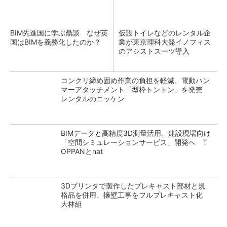
BIM先進国に学ぶ鼎談 なぜ英
仮設トイレなどのレンタル企
国はBIMを義務化したのか？
業が東京理科大発イノフィス
のアシストスーツ導入
コンクリ締め固め作業の負担を軽減、電動ハン
マーアタッチメント「型枠トントン」を発売
レンタルのニッケン
BIMデータと高精度3D測量活用、建設現場向け
「空間シミュレーションサービス」開発へ T
OPPANとnat
3Dプリンタで製作したプレキャスト部材と規
格品を併用、擁壁工事をフルプレキャスト化
大林組