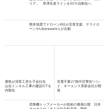
リア」 草津生産ラインを50％自動化へ
熊本地震でドローン6社が災害支援、テラドロ
ーンやLiberawareらが出動
鹿島が演算工房を子会社化
充電不要の“熱中症警告”バン
山岳トンネル工事の建設ICTを
ド、キーエンス系新会社が開
内製化
発
昇降機トップメーカーが技術の裏側公開 日本
オーチスが「大人の社会科見学」開催