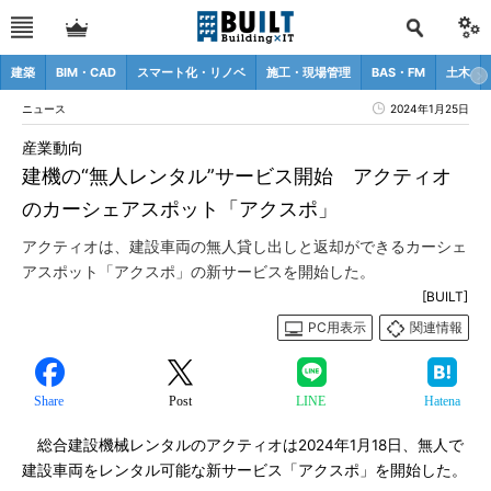
建築
BIM・CAD
スマート化・リノベ
施工・現場管理
BAS・FM
土木
ニュース
2024年1月25日
産業動向
建機の“無人レンタル”サービス開始 アクティオ
のカーシェアスポット「アクスポ」
アクティオは、建設車両の無人貸し出しと返却ができるカーシェ
アスポット「アクスポ」の新サービスを開始した。
[BUILT]
PC用表示
関連情報
Share
Post
LINE
Hatena
総合建設機械レンタルのアクティオは2024年1月18日、無人で
建設車両をレンタル可能な新サービス「アクスポ」を開始した。