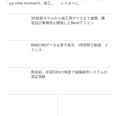
「yui-note honmachi」竣工、
レーターに
大成建設
3D鉄筋モデルから加工用データまで連携、構
造設計事務所が開発したRevitアドイン
BIM/CIMデータを実寸表示、VR空間で体感 イ
クシス
熊谷組、水深32mの海底で遠隔操作システムの
実証実験