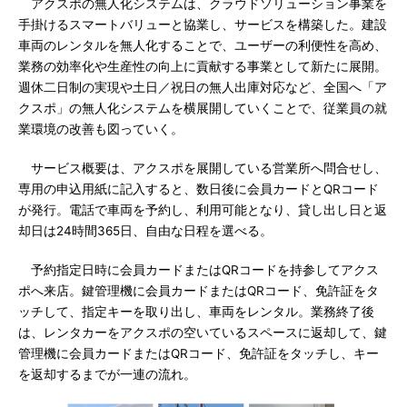
アクスポの無人化システムは、クラウドソリューション事業を
手掛けるスマートバリューと協業し、サービスを構築した。建設
車両のレンタルを無人化することで、ユーザーの利便性を高め、
業務の効率化や生産性の向上に貢献する事業として新たに展開。
週休二日制の実現や土日／祝日の無人出庫対応など、全国へ「ア
クスポ」の無人化システムを横展開していくことで、従業員の就
業環境の改善も図っていく。
サービス概要は、アクスポを展開している営業所へ問合せし、
専用の申込用紙に記入すると、数日後に会員カードとQRコード
が発行。電話で車両を予約し、利用可能となり、貸し出し日と返
却日は24時間365日、自由な日程を選べる。
予約指定日時に会員カードまたはQRコードを持参してアクス
ポへ来店。鍵管理機に会員カードまたはQRコード、免許証をタ
ッチして、指定キーを取り出し、車両をレンタル。業務終了後
は、レンタカーをアクスポの空いているスペースに返却して、鍵
管理機に会員カードまたはQRコード、免許証をタッチし、キー
を返却するまでが一連の流れ。