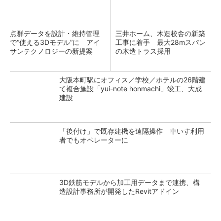
点群データを設計・維持管理
三井ホーム、木造校舎の新築
で“使える3Dモデル”に アイ
工事に着手 最大28mスパン
サンテクノロジーの新提案
の木造トラス採用
大阪本町駅にオフィス／学校／ホテルの26階建
て複合施設「yui-note honmachi」竣工、大成
建設
「後付け」で既存建機を遠隔操作 車いす利用
者でもオペレーターに
3D鉄筋モデルから加工用データまで連携、構
造設計事務所が開発したRevitアドイン