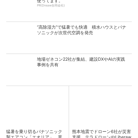
使ってます。
PR(Dreaw合同会社)
“高除湿力”で猛暑でも快適 積水ハウスとパナ
ソニックが次世代空調を発売
地場ゼネコン22社が集結、建設DXやAIの実践
事例を共有
猛暑を乗り切るパナソニック
熊本地震でドローン6社が災害
製エアコン「エオリア」 草
支援、テラドローンやLiberaw