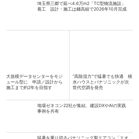
埼玉県三郷で延べ4.6万m2「TC型物流施設」
着工 設計・施工は錢高組で2026年10月完成
大規模データセンターをモジ
“高除湿力”で猛暑でも快適 積
ュール型に 申請／設計から
水ハウスとパナソニックが次
施工まで約2年を目指す
世代空調を発売
地場ゼネコン22社が集結、建設DXやAIの実践
事例を共有
猛暑を乗り切るパナソニック製エアコン「エオ