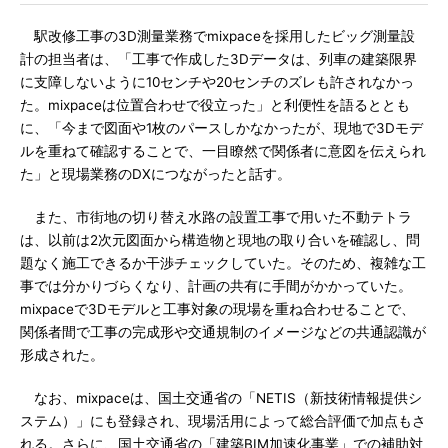
駅改修工事の3D測量業務でmixpaceを採用したビッグ測量設
計の担当者は、「工事で作成した3Dデータは、列車の建築限界
に支障しないように10センチや20センチのズレも許されなかっ
た。mixpaceは位置合わせで役立った」と利便性を語るととも
に、「今まで図面や1枚のパースしかなかったが、現地で3Dモデ
ルを重ねて確認することで、一目瞭然で関係者に意図を伝えられ
た」と現場業務のDXにつながったと話す。
また、市街地の切り替え水路の設置工事で用いた不動テトラ
は、以前は2次元図面から構造物と現地の取り合いを確認し、問
題なく施工できるか干渉チェックしていた。そのため、複雑な工
事では分かりづらくなり、計画の共有に手間がかかっていた。
mixpaceで3Dモデルと工事対象の現場を重ね合わせることで、
関係者間で工事の完成形や交通規制のイメージなどの共通認識が
形成された。
なお、mixpaceは、国土交通省の「NETIS（新技術情報提供シ
ステム）」にも登録され、現場活用によって総合評価で加点もさ
れる。さらに、国土交通省の「建築BIM加速化事業」での補助対