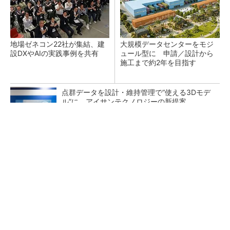
地場ゼネコン22社が集結、建
大規模データセンターをモジ
設DXやAIの実践事例を共有
ュール型に 申請／設計から
施工まで約2年を目指す
点群データを設計・維持管理で“使える3Dモデ
ル”に アイサンテクノロジーの新提案
熊本地震でドローン6社が災害支援、テラドロ
ーンやLiberawareらが出動
鹿島が演算工房を子会社化 山岳トンネル工事
の建設ICTを内製化