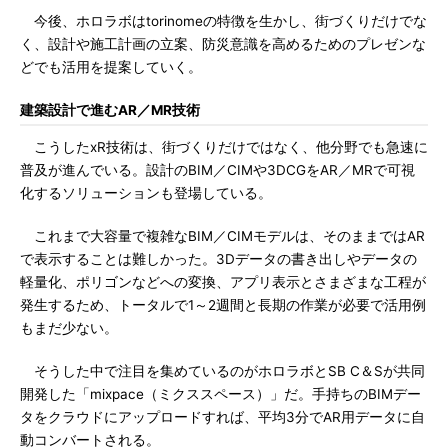
今後、ホロラボはtorinomeの特徴を生かし、街づくりだけでな
く、設計や施工計画の立案、防災意識を高めるためのプレゼンな
どでも活用を提案していく。
建築設計で進むAR／MR技術
こうしたxR技術は、街づくりだけではなく、他分野でも急速に
普及が進んでいる。設計のBIM／CIMや3DCGをAR／MRで可視
化するソリューションも登場している。
これまで大容量で複雑なBIM／CIMモデルは、そのままではAR
で表示することは難しかった。3Dデータの書き出しやデータの
軽量化、ポリゴンなどへの変換、アプリ表示とさまざまな工程が
発生するため、トータルで1～2週間と長期の作業が必要で活用例
もまだ少ない。
そうした中で注目を集めているのがホロラボとSB C＆Sが共同
開発した「mixpace（ミクススペース）」だ。手持ちのBIMデー
タをクラウドにアップロードすれば、平均3分でAR用データに自
動コンバートされる。