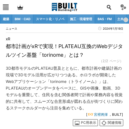
建築
BIM・CAD
スマート化・リノベ
施工・現場管理
BAS・FM
土木
ニュース
2024年1月19日
xR
都市計画がxRで実現！PLATEAU互換のWebデジタ
ルツイン基盤「torinome」とは？
（2/2 ページ）
3D都市モデルのPLATEAU普及とともに、都市計画や建築計画の
現場で3Dモデル活用が広がりつつある。ホロラボが開発した
Webアプリケーション「torinome（トライノーム）」は、
PLATEAUのオープンデータをベースに、GISや画像、動画、3D
モデルを重畳して、住民を含む関係者間で計画や業務内容を視覚
的に共有して、スムーズな合意形成が図れる点が街づくりに関わ
るステークホルダーから注目を集めている。
[
宮裡將揮
，BUILT]
PC用表示
関連情報