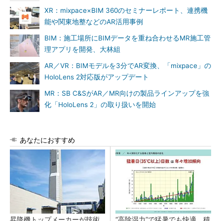
XR：mixpace×BIM 360のセミナーレポート、連携機
能や関東地整などのAR活用事例
BIM：施工場所にBIMデータを重ね合わせるMR施工管
理アプリを開発、大林組
AR／VR：BIMモデルを3分でAR変換、「mixpace」の
HoloLens 2対応版がアップデート
MR：SB C&SがAR／MR向けの製品ラインアップを強
化「HoloLens 2」の取り扱いを開始
あなたにおすすめ
昇降機トップメーカーが技術
“高除湿力”で猛暑でも快適 積