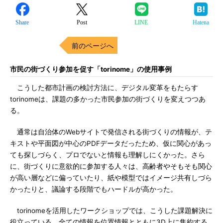
Share
Post
LINE
Hatena
前のページへ
市民の街づくり参加を促す「torinome」の使用事例
こうした都市計画の検討方法に、デジタル変革をもたらす
torinomeは、課題の多かった市民参加の街づくりを変えつつあ
る。
通常は自治体のWebサイトで発信される街づくりの情報が、テ
キストや平面図が中心のPDFデータだったため、仮に関心があっ
ても探しづらく、プロでないと情報も理解しにくかった。さら
に、街づくりに意欲的に参加する人々は、高齢者やそもそも関心
が高い層などに偏っていたり、紙や模型ではイメージ共有しづら
かったりと、議論する段階でもハードルが高かった。
torinomeを活用したワークショップでは、こうした課題解決に
役立っている。全ての情報を位置情報とともに3D上に集約する