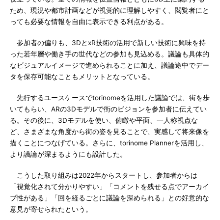
ため、現況や都市計画などが視覚的に理解しやすく、閲覧者にと
っても必要な情報を自由に表示できる利点がある。
参加者の偏りも、3DとxR技術の活用で新しい技術に興味を持
った若年層や働き手の世代などの参加も見込める。議論も具体的
なビジュアルイメージで進められることに加え、議論途中でデー
タを保存可能なこともメリットとなっている。
先行するユースケースでtorinomeを活用した議論では、街を歩
いてもらい、ARの3Dモデルで街のビジョンを参加者に伝えてい
る。その後に、3Dモデルを使い、俯瞰や平面、一人称視点な
ど、さまざまな角度から街の姿を見ることで、実感して将来像を
描くことにつなげている。さらに、torinome Plannerを活用し、
より議論が深まるようにも設計した。
こうした取り組みは2022年からスタートし、参加者からは
「視覚化されて分かりやすい」「コメントを残せる点でアーカイ
ブ性がある」「回を経るごとに議論を深められる」との好意的な
意見が寄せられたという。