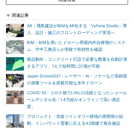
関連記事
AR：飛島建設がBIMをAR化する「Vuforia Studio」導
入、設計・施工のフロントローディング実現へ
BIM：BIMを用いたドローン用屋内外自律飛行システ
ム、竹中工務店らが実験で有効性を確認
製品動向：コンクリート打設で必要な数量を自動計算
するアプリ、1人で短時間に計測が可能
Japan Drone2021：レーザー・AI・ソナーなど高精度
の測量ツールを搭載可能な水中ドローン
COVID-19：コロナ禍でLIXILの活路となったショール
ームデジタル化「1.4万組がオンラインで高い満足
度」
プロジェクト：赤坂ツインタワー跡地の再開発が始
動、インバウンド需要に応える43階建て複合施設