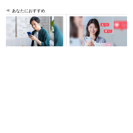
あなたにおすすめ
1日だけ働きたい、を叶える求
SNSアカウントを着実に成
人サイト
長。実はみんなココ使ってま
す。
PR(ショットワークス)
PR(Dreaw合同会社)
大規模データセンターをモジュール型に 申請
／設計から施工まで約2年を目指す
短期・単発バイトを始めるならショットワーク
ス
PR(ショットワークス)