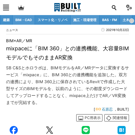
建築
BIM・CAD
スマート化・リノベ
施工・現場管理
BAS・FM
土木
ニュース
2021年10月22日
BIM×AR／MR
mixpaceに「BIM 360」との連携機能、大容量BIM
モデルでもそのままAR変換
SB C&Sとホロラボは、BIMモデルをAR／MRデータに変換するサ
ービス「mixpace」に、BIM 360との連携機能を追加した。双方
の連携により、BIM 360上に保存されているRevitで作成した大
型サイズのBIMモデルを、以前のように、その都度ダウンロード
してアップロードすることなく、mixpace上だけでAR／VR変換
までが完結する。
[
石原忍
，BUILT]
PC用表示
関連情報