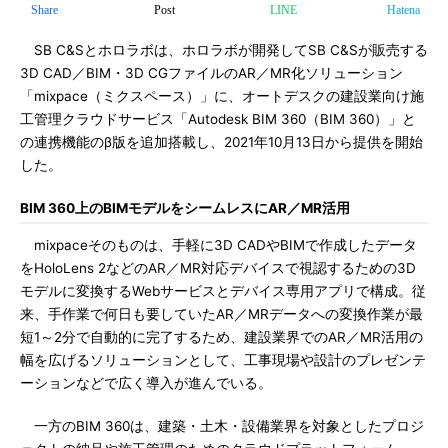
Share
Post
LINE
Hatena
SB C&Sとホロラボは、ホロラボが開発してSB C&Sが販売する
3D CAD／BIM・3D CGファイルのAR／MR化ソリューション
「mixpace（ミクスペース）」に、オートデスクの建設業向け施
工管理クラウドサービス「Autodesk BIM 360（BIM 360）」と
の連携機能のβ版を追加搭載し、2021年10月13日から提供を開始
した。
BIM 360上のBIMモデルをシームレスにAR／MR活用
mixpaceそのものは、手軽に3D CADやBIMで作成したデータ
をHoloLens 2などのAR／MR対応デバイスで視認するための3D
モデルに変換するWebサービスとデバイス専用アプリで構成。従
来、手作業で何日も要していたAR／MRデータへの変換作業が最
短1～2分で自動的に完了するため、建設業界でのAR／MR活用の
幅を広げるソリューションとして、工事現場や設計のプレゼンテ
ーションなどで広く導入が進んでいる。
一方のBIM 360は、建築・土木・設備業界を対象としたプロジ