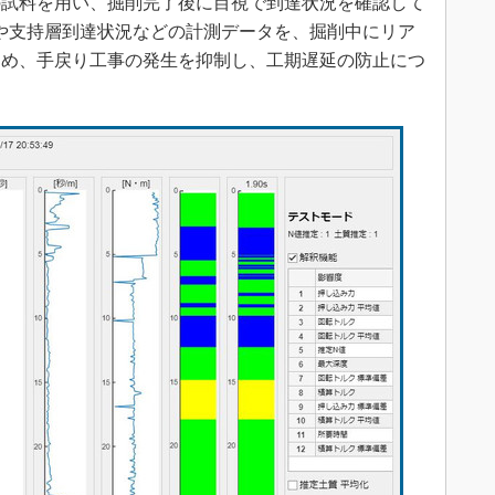
試料を用い、掘削完了後に目視で到達状況を確認して
削深度や支持層到達状況などの計測データを、掘削中にリア
ため、手戻り工事の発生を抑制し、工期遅延の防止につ