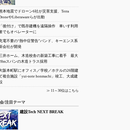
熊本地震でドローン6社が災害支援、Terra
DroneやLiberawareらが出動
「後付け」で既存建機を遠隔操作 車いす利用
者でもオペレーターに
充電不要の“熱中症警告”バンド、キーエンス系
新会社が開発
三井ホーム、木造校舎の新築工事に着手 最大
28mスパンの木造トラス採用
大阪本町駅にオフィス／学校／ホテルの26階建
て複合施設「yui-note honmachi」竣工、大成建
設
≫
11～30位はこちら
会/注目テーマ
建設Tech NEXT BREAK