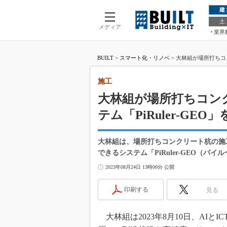
建
土
メディア
業界
BUILT
>
スマート化・リノベ
>
大林組が場所打ちコン
施工
大林組が場所打ちコン
テム「PiRuler-GEO
大林組は、場所打ちコンクリート杭の施
できるシステム「PiRuler-GEO（パ
2023年08月24日 13時00分 公開
印刷する
見る
大林組は2023年8月10日、AI