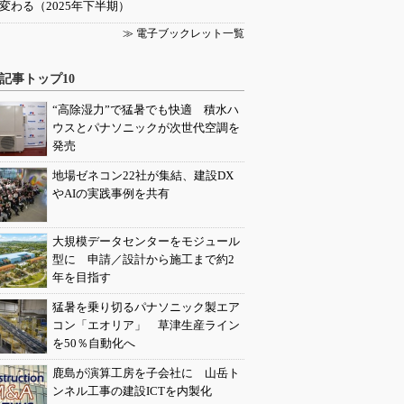
変わる（2025年下半期）
≫ 電子ブックレット一覧
記事トップ10
“高除湿力”で猛暑でも快適 積水ハ
ウスとパナソニックが次世代空調を
発売
地場ゼネコン22社が集結、建設DX
やAIの実践事例を共有
大規模データセンターをモジュール
型に 申請／設計から施工まで約2
年を目指す
猛暑を乗り切るパナソニック製エア
コン「エオリア」 草津生産ライン
を50％自動化へ
鹿島が演算工房を子会社に 山岳ト
ンネル工事の建設ICTを内製化