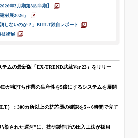
026年3月期第3四半期】
材展2026」
消しないのか？」BUILT独自レポート
策技術展
テムの最新版「EX-TREND武蔵Ver.23」をリリー
FUNDが杭打ち作業の生産性を5倍にするシステムを展開
ILT）：300カ所以上の杭芯墨の確認を5～6時間で完了
も汚染された運河”に、技研製作所の圧入工法が採用