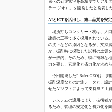
層への到達状況を高精度でリアルタイム
ラー ジオ）」を開発したと発表し
AIとICTを活用し、施工品質を安
場所打ちコンクリート杭は、大口
建築の工事で多く採用されている
の沈下などの原因となるが、支持
が、掘削時に採取した試料の土質
が一般的。そのため、特に複雑な
力を要し、安定化と省力化が求め
今回開発したPiRuler-GEO
掘削深度などの計測データと、設
せたAIソフトによって支持層の土
システムの適用により、技術者が
るため、管理の安定化と省力化を