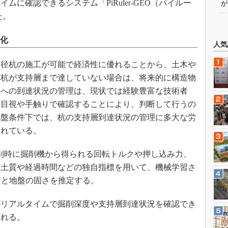
に確認できるシステム「PiRuler-GEO（パイルー
が
た。
定化
人気
径杭の施工が可能で経済性に優れることから、土木や
。杭が支持層まで達していない場合は、将来的に構造物
層への到達状況の管理は、現状では経験豊富な技術者
を目視や手触りで確認することにより、判断して行うの
地盤条件下では、杭の支持層到達状況の管理に多大な労
られている。
は、掘削時に掘削機から得られる回転トルクや押し込み力、
計土質や経過時間などの独自指標を用いて、機械学習さ
質と地盤の固さを推定する。
リアルタイムで掘削深度や支持層到達状況を確認でき
図れる。