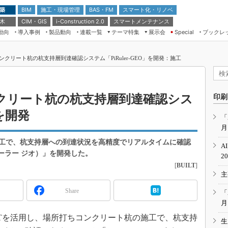
 築
施工・現場管理
BAS・FM
スマート化・リノベ
BIM
 木
CIM・GIS
スマートメンテナンス
i-Construction 2.0
動向
導入事例
製品動向
連載一覧
テーマ特集
展示会
ブックレ
Special
建設Tech NEXT BREAK
メンテナンス・レジリエンス
TOKYO2026
クリート杭の杭支持層到達確認システム「PiRuler-GEO」を開発：施工
ドローンがもたらす建設業界の“ゲー
第8回 国際 建設・測量展
ムチェンジ” Ver.2.0
（CSPI2026）
脱3Kから新3Kへ導く建設×IT
第10回 JAPAN BUILD TOKYO－建
クリート杭の杭支持層到達確認シス
印刷
築・土木・不動産の先端技術展－
“Society5.0”時代のスマートビル
」を開発
Japan Drone 2023
VR／ARが描くモノづくりのミライ
「
月
メンテナンス・レジリエンスOSAKA
2020
工で、杭支持層への到達状況を高精度でリアルタイムに確認
A
日本 ものづくりワールド 2020
イルーラー ジオ）」を開発した。
2
[
BUILT
]
メンテナンス・レジリエンスTOKYO
主
2019
IGAS2018
Share
「
月
とICTを活用し、場所打ちコンクリート杭の施工で、杭支持
生