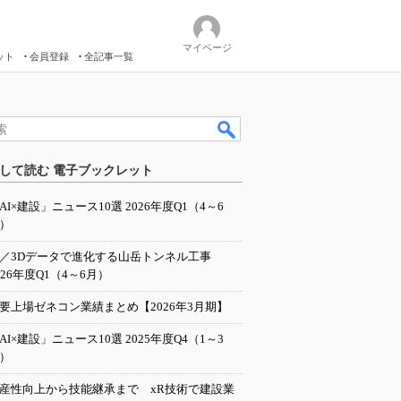
マイページ
ット
会員登録
全記事一覧
して読む 電子ブックレット
AI×建設」ニュース10選 2026年度Q1（4～6
）
I／3Dデータで進化する山岳トンネル工事
026年度Q1（4～6月）
要上場ゼネコン業績まとめ【2026年3月期】
AI×建設」ニュース10選 2025年度Q4（1～3
）
産性向上から技能継承まで xR技術で建設業