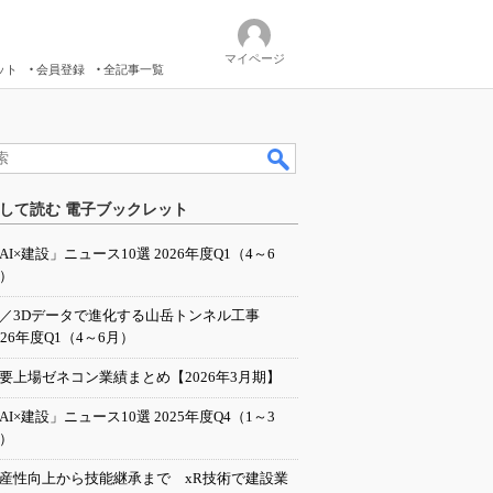
マイページ
ット
会員登録
全記事一覧
して読む 電子ブックレット
AI×建設」ニュース10選 2026年度Q1（4～6
）
I／3Dデータで進化する山岳トンネル工事
026年度Q1（4～6月）
要上場ゼネコン業績まとめ【2026年3月期】
AI×建設」ニュース10選 2025年度Q4（1～3
）
産性向上から技能継承まで xR技術で建設業