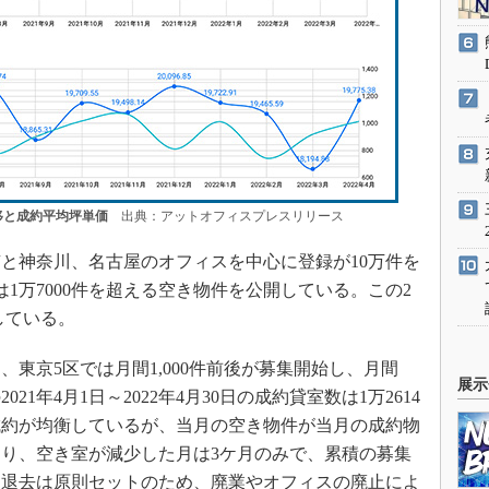
移と成約平均坪単価
出典：アットオフィスプレスリリース
と神奈川、名古屋のオフィスを中心に登録が10万件を
は1万7000件を超える空き物件を公開している。この2
している。
東京5区では月間1,000件前後が募集開始し、月間
展示
21年4月1日～2022年4月30日の成約貸室数は1万2614
と成約が均衡しているが、当月の空き物件が当月の成約物
あり、空き室が減少した月は3ケ月のみで、累積の募集
と退去は原則セットのため、廃業やオフィスの廃止によ