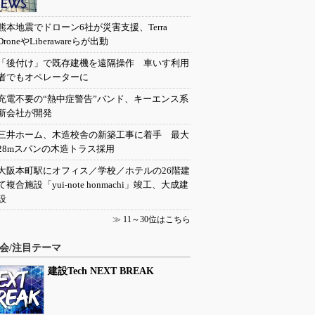
熊本地震でドローン6社が災害支援、Terra
DroneやLiberawareらが出動
「後付け」で既存建機を遠隔操作 車いす利用
者でもオペレーターに
充電不要の“熱中症警告”バンド、キーエンス系
新会社が開発
三井ホーム、木造校舎の新築工事に着手 最大
28mスパンの木造トラス採用
大阪本町駅にオフィス／学校／ホテルの26階建
て複合施設「yui-note honmachi」竣工、大成建
設
≫
11～30位はこちら
会/注目テーマ
建設Tech NEXT BREAK