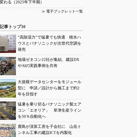
変わる（2025年下半期）
≫ 電子ブックレット一覧
記事トップ10
“高除湿力”で猛暑でも快適 積水ハ
ウスとパナソニックが次世代空調を
発売
地場ゼネコン22社が集結、建設DX
やAIの実践事例を共有
大規模データセンターをモジュール
型に 申請／設計から施工まで約2
年を目指す
猛暑を乗り切るパナソニック製エア
コン「エオリア」 草津生産ライン
を50％自動化へ
鹿島が演算工房を子会社に 山岳ト
ンネル工事の建設ICTを内製化