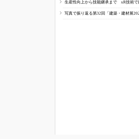
生産性向上から技能継承まで xR技術で
写真で振り返る第32回「建築・建材展20