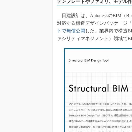
テンプレートやファミリ、モデル
日建設計は、AutodeskのBIM（Buildi
対応する構造デザインパッケージ「SBDT（St
トで無償公開
した。業界内で構造B
ァシリティマネジメント）領域でB