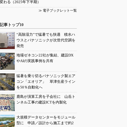
変わる（2025年下半期）
≫ 電子ブックレット一覧
記事トップ10
“高除湿力”で猛暑でも快適 積水ハ
ウスとパナソニックが次世代空調を
発売
地場ゼネコン22社が集結、建設DX
やAIの実践事例を共有
猛暑を乗り切るパナソニック製エア
コン「エオリア」 草津生産ライン
を50％自動化へ
鹿島が演算工房を子会社に 山岳ト
ンネル工事の建設ICTを内製化
大規模データセンターをモジュール
型に 申請／設計から施工まで約2