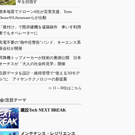
年を目指す
熊本地震でドローン6社が災害支援、Terra
DroneやLiberawareらが出動
「後付け」で既存建機を遠隔操作 車いす利用
者でもオペレーターに
充電不要の“熱中症警告”バンド、キーエンス系
新会社が開発
昇降機トップメーカーが技術の裏側公開 日本
オーチスが「大人の社会科見学」開催
点群データを設計・維持管理で“使える3Dモデ
ル”に アイサンテクノロジーの新提案
≫
11～30位はこちら
会/注目テーマ
建設Tech NEXT BREAK
メンテナンス・レジリエンス