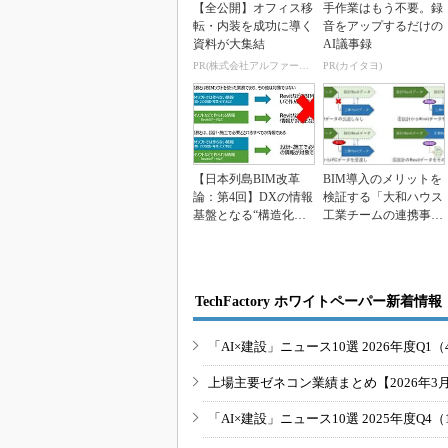
【全公開】オフィス移
手作業はもう不要。録
転・内装を成功に導く
音をアップするだけの
資料が大集結
AI議事録
PR(株式会社アルファーテクノ)
PR(カイタヨ)
【日本列島BIM改革
BIM導入のメリットを
論：第4回】DXの情報
検証する「大和ハウス
基盤となる“構造化デ
工業チームの連携事
ータ”がなぜ必須な...
業」Vol.3
TechFactory ホワイトペーパー新着情報
「AI×建設」ニュース10選 2026年度Q1（
上場主要ゼネコン業績まとめ【2026年3
「AI×建設」ニュース10選 2025年度Q4（