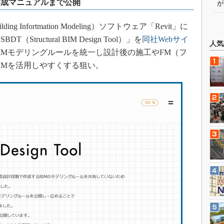
作成マニュアルまで公開
が
ng Infortmation Modeling）ソフトウェア「Revit」に
ructural BIM Design Tool）」を
同社Webサイ
人気
IMモデリングルールを統一し設計後の施工やFM（フ
IMを活用しやすくする狙い。