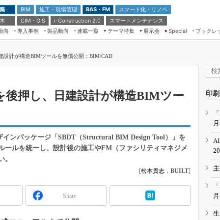
 築
施工・現場管理
BAS・FM
スマート化・リノベ
BIM
 木
CIM・GIS
スマートメンテナンス
i-Construction 2.0
動向
導入事例
製品動向
連載一覧
テーマ特集
展示会
ブックレ
Special
建設Tech NEXT BREAK
メンテナンス・レジリエンス
TOKYO2026
設計が構造BIMツールを無償公開：BIM/CAD
ドローンがもたらす建設業界の“ゲー
第8回 国際 建設・測量展
ムチェンジ” Ver.2.0
（CSPI2026）
脱3Kから新3Kへ導く建設×IT
第10回 JAPAN BUILD TOKYO－建
を後押し、日建設計が構造BIMツー
印刷
築・土木・不動産の先端技術展－
“Society5.0”時代のスマートビル
Japan Drone 2023
VR／ARが描くモノづくりのミライ
「
月
メンテナンス・レジリエンスOSAKA
2020
ンパッケージ「SBDT（Structural BIM Design Tool）」を
A
日本 ものづくりワールド 2020
グルールを統一し、設計後の施工やFM（ファシリティマネジメ
2
い。
メンテナンス・レジリエンスTOKYO
主
2019
[
松本貴志
，
BUILT
]
IGAS2018
「
月
Share
生