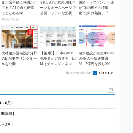
まだ議事録に時間かけ
YKK APが窓のBIMパ
BIMトップランナー達
てる？AIで速く正確
ーツをホームページで
が“国内BIMの標準
にまとめる術
公開、リアルな形状と
化”に向け熱論、「共
属性の情報を搭...
有パラメーター」が...
PR(カイタヨ)
大林組が設備設計分野
【第3回】日本のBIM
清水建設が目指すRevi
のBIMモデリングルー
先駆者が定義する「BI
t基盤の一気通貫BI
ルを公開
Mはチェンジマネジメ
M、5億円を投じ2021
ントである」
年度に完成
Recommended by
PR
4～6月）
月期決算】
1～3月）