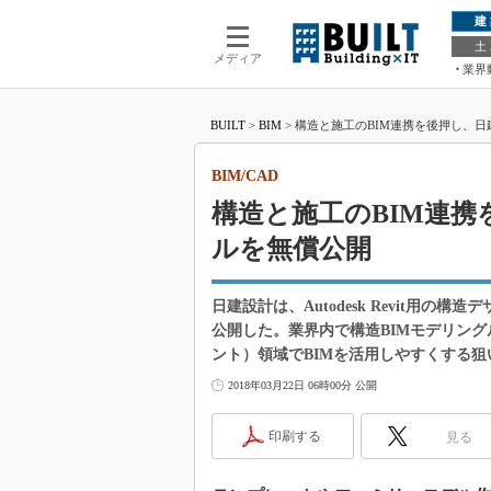
建
土
メディア
業界
BUILT
>
BIM
>
構造と施工のBIM連携を後押し、日建
BIM/CAD
構造と施工のBIM連携
ルを無償公開
日建設計は、Autodesk Revit用の構造デザイ
公開した。業界内で構造BIMモデリン
ント）領域でBIMを活用しやすくする狙
2018年03月22日 06時00分 公開
印刷する
見る