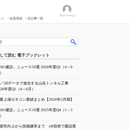
マイページ
ット
会員登録
全記事一覧
して読む 電子ブックレット
AI×建設」ニュース10選 2026年度Q1（4～6
）
I／3Dデータで進化する山岳トンネル工事
026年度Q1（4～6月）
要上場ゼネコン業績まとめ【2026年3月期】
AI×建設」ニュース10選 2025年度Q4（1～3
）
産性向上から技能継承まで xR技術で建設業