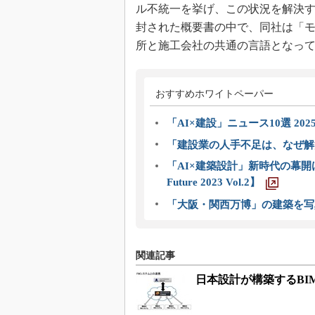
ル不統一を挙げ、この状況を解決す
封された概要書の中で、同社は「
所と施工会社の共通の言語となっ
おすすめホワイトペーパー
「AI×建設」ニュース10選 202
「建設業の人手不足は、なぜ解
「AI×建築設計」新時代の幕開け
Future 2023 Vol.2】
「大阪・関西万博」の建築を写
関連記事
日本設計が構築するBI