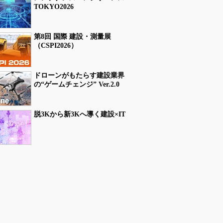
TOKYO2026
第8回 国際 建設・測量展
（CSPI2026）
ドローンがもたらす建設業界
の“ゲームチェンジ” Ver.2.0
脱3Kから新3Kへ導く建設×IT