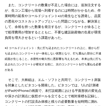
また、コンクリートの数量が不足した場合には、追加注文する
が、生コン工場から現場へ到着するのには時間がかかるため、作
業時間の延長やコールドジョイント
の発生などを誘発し、品質
※2
の悪化やコストカットアップといった問題につながる。解決策と
して、余裕を持った数量を発注するが、コンクリートが余ること
で処理費用が増加するとともに、不要な建設副産物の生産が環境
負荷を増大させるという課題があった。
※2 コールドジョイント：先に打ち込まれたコンクリートの上に、後から打
ち込まれたコンクリートが一体化しない状態となり、打ち重ねた部分に不連
続面が生じること。水密性や耐久性に悪影響を与えるため、本来は先に打ち
込まれたコンクリートが硬化する前に、次のコンクリートを打ち重ねる必要
がある
そこで、大林組は、エム・ソフトと共同で、コンクリート床版
を対象としたピタコンを開発した。ピタコンでは、1人の計測者
がiPadやiPhoneの画面で、未打設範囲における平面形状の変化点
や深さの計測点に仮想ポールを立てることで相対座標を記録し、
コンクリートの打設済み体積と残りの必要数量を短時間に測れ