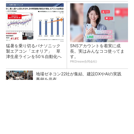
猛暑を乗り切るパナソニック
SNSアカウントを着実に成
製エアコン「エオリア」 草
長。実はみんなココ使ってま
津生産ラインを50％自動化へ
す。
PR(Dreaw合同会社)
地場ゼネコン22社が集結、建設DXやAIの実践
事例を共有
昇降機トップメーカーが技術の裏側公開 日本
オーチスが「大人の社会科見学」開催