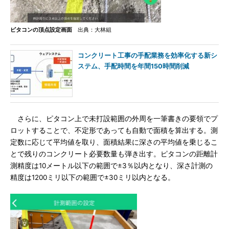
ピタコンの頂点設定画面
出典：大林組
コンクリート工事の手配業務を効率化する新シ
ステム、手配時間を年間150時間削減
さらに、ピタコン上で未打設範囲の外周を一筆書きの要領でプ
ロットすることで、不定形であっても自動で面積を算出する。測
定数に応じて平均値を取り、面積結果に深さの平均値を乗じるこ
とで残りのコンクリート必要数量も弾き出す。ピタコンの距離計
測精度は10メートル以下の範囲で±3％以内となり、深さ計測の
精度は1200ミリ以下の範囲で±30ミリ以内となる。