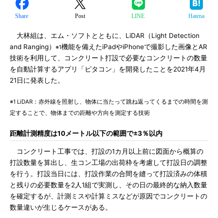
Share
Post
LINE
Hatena
大林組は、エム・ソフトとともに、LiDAR（Light Detection
and Ranging）
機能を備えたiPadやiPhoneで撮影した画像とAR
※1
技術を利用して、コンクリート打設で必要なコンクリートの数量
を自動計算するアプリ「ピタコン」を開発したことを2021年4月
21日に発表した。
※1 LiDAR：赤外線を照射し、物体に当たって跳ね返ってくるまでの時間を測
定することで、物体までの距離や方向を測定する技術
距離計測精度は10メートル以下の範囲で±3％以内
コンクリート工事では、打設の1カ月以上前に図面から概算の
打設数量を算出し、生コン工場の出荷枠を考慮して打設日の調整
を行う。打設当日には、打設作業の合間を縫って打設済みの体積
と残りの必要数量を2人1組で実測し、その日の最終的な納入数量
を確定するが、計測ミスや計算ミスなどが原因でコンクリートの
数量違いが生じるケースがある。