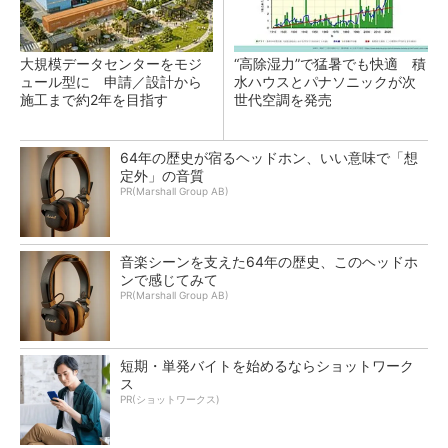
大規模データセンターをモジ
“高除湿力”で猛暑でも快適 積
ュール型に 申請／設計から
水ハウスとパナソニックが次
施工まで約2年を目指す
世代空調を発売
64年の歴史が宿るヘッドホン、いい意味で「想
定外」の音質
PR(Marshall Group AB)
音楽シーンを支えた64年の歴史、このヘッドホ
ンで感じてみて
PR(Marshall Group AB)
短期・単発バイトを始めるならショットワーク
ス
PR(ショットワークス)