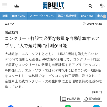
建築
BIM・CAD
スマート化・リノベ
施工・現場管理
BAS・FM
土木
ニュース
2021年7月2日
製品動向
コンクリート打設で必要な数量を自動計算するア
プリ、1人で短時間に計測が可能
大林組は、エム・ソフトとともに、LiDAR機能を備えたiPadや
iPhoneで撮影した画像とAR技術を活用して、コンクリート打設
で必要なコンクリートの数量を自動計算するアプリ「ピタコン」
を開発した。エム・ソフトでは2021年5月にピタコンの一般販売
をスタートし、大林組では、ピタコンを施工現場に取り入れ、生
産性向上と残コンクリートの発生抑制による環境負荷の低減を推
進している。
[BUILT]
PC用表示
関連情報