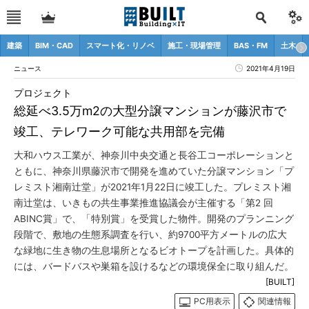
建築
BIM・CAD
スマート化・リノベ
施工・現場管理
BAS・FM
土木
ニュース
2021年4月19日
プロジェクト
総延べ3.5万m2の大型分譲マンションが藤沢市で
竣工、テレワーク可能な共用部を完備
大和ハウス工業が、神奈川中央交通と長谷工コーポレーションと
ともに、神奈川県藤沢市で開発を進めていた分譲マンション「プ
レミスト湘南辻堂」が2021年1月22日に竣工した。プレミスト湘
南辻堂は、いきもの共生事業推進協議会が主催する「第2 回
ABINC賞」で、「特別賞」を受賞した物件。開発のプランニング
段階で、敷地の生態系調査を行い、約9700平方メートルの広大
な緑地に生き物の生息場所となるビオトープを計画した。具体的
には、バードバスや巣箱を設けるなどの環境保全に取り組んだ。
[BUILT]
PC用表示
関連情報