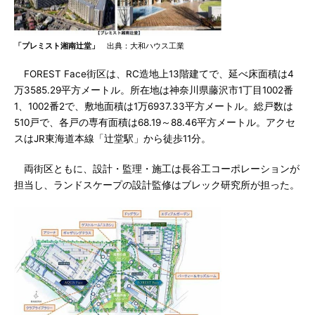
「プレミスト湘南辻堂」
出典：大和ハウス工業
FOREST Face街区は、RC造地上13階建てで、延べ床面積は4
万3585.29平方メートル。所在地は神奈川県藤沢市1丁目1002番
1、1002番2で、敷地面積は1万6937.33平方メートル。総戸数は
510戸で、各戸の専有面積は68.19～88.46平方メートル。アクセ
スはJR東海道本線「辻堂駅」から徒歩11分。
両街区ともに、設計・監理・施工は長谷工コーポレーションが
担当し、ランドスケープの設計監修はブレック研究所が担った。