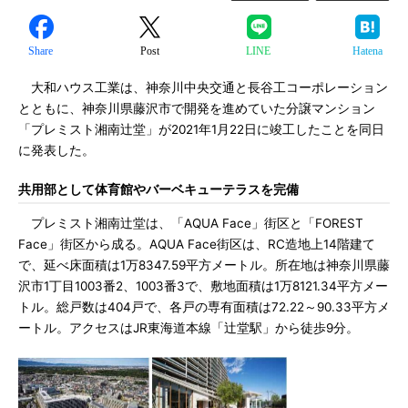
Share
Post
LINE
Hatena
大和ハウス工業は、神奈川中央交通と長谷工コーポレーション
とともに、神奈川県藤沢市で開発を進めていた分譲マンション
「プレミスト湘南辻堂」が2021年1月22日に竣工したことを同日
に発表した。
共用部として体育館やバーベキューテラスを完備
プレミスト湘南辻堂は、「AQUA Face」街区と「FOREST
Face」街区から成る。AQUA Face街区は、RC造地上14階建て
で、延べ床面積は1万8347.59平方メートル。所在地は神奈川県藤
沢市1丁目1003番2、1003番3で、敷地面積は1万8121.34平方メー
トル。総戸数は404戸で、各戸の専有面積は72.22～90.33平方メ
ートル。アクセスはJR東海道本線「辻堂駅」から徒歩9分。