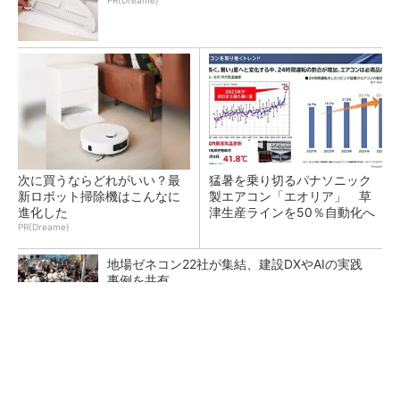
PR(Dreame)
次に買うならどれがいい？最
猛暑を乗り切るパナソニック
新ロボット掃除機はこんなに
製エアコン「エオリア」 草
進化した
津生産ラインを50％自動化へ
PR(Dreame)
地場ゼネコン22社が集結、建設DXやAIの実践
事例を共有
昇降機トップメーカーが技術の裏側公開 日本
オーチスが「大人の社会科見学」開催