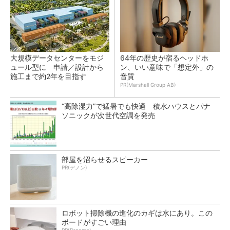
大規模データセンターをモジ
64年の歴史が宿るヘッドホ
ュール型に 申請／設計から
ン、いい意味で「想定外」の
施工まで約2年を目指す
音質
PR(Marshall Group AB)
“高除湿力”で猛暑でも快適 積水ハウスとパナ
ソニックが次世代空調を発売
部屋を沼らせるスピーカー
PR(デノン)
ロボット掃除機の進化のカギは水にあり。この
ボードがすごい理由