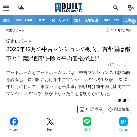
建築
BIM・CAD
スマート化・リノベ
施工・現場管理
BAS・FM
土木
調査リポート
2021年3月2日
調査レポート
2020年12月の中古マンションの動向、首都圏は都
下と千葉県西部を除き平均価格が上昇
（1/2 ページ）
アットホームとアットホームラボは、中古マンションの価格動向
を調査し、首都圏における中古マンションの平均価格が、2020
年12月において、東京都下と千葉県西部以外は前年同月比で中古
マンションの平均価格が上がったことを明らかにした。
[BUILT]
PC用表示
関連情報
Share
Post
LINE
Hatena