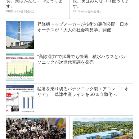
長。実はみんなココ使ってま
長。実はみんなココ使ってま
す。
す。
PR(Dreaw合同会社)
PR(Dreaw合同会社)
昇降機トップメーカーが技術の裏側公開 日本
オーチスが「大人の社会科見学」開催
“高除湿力”で猛暑でも快適 積水ハウスとパナ
ソニックが次世代空調を発売
猛暑を乗り切るパナソニック製エアコン「エオ
リア」 草津生産ラインを50％自動化へ