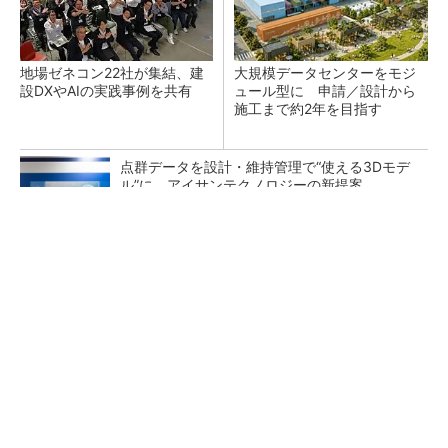
地場ゼネコン22社が集結、建
大規模データセンターをモジ
設DXやAIの実践事例を共有
ュール型に 申請／設計から
施工まで約2年を目指す
点群データを設計・維持管理で“使える3Dモデ
ル”に アイサンテクノロジーの新提案
熊本地震でドローン6社が災害支援、テラドロ
ーンやLiberawareらが出動
鹿島が演算工房を子会社化 山岳トンネル工事
の建設ICTを内製化