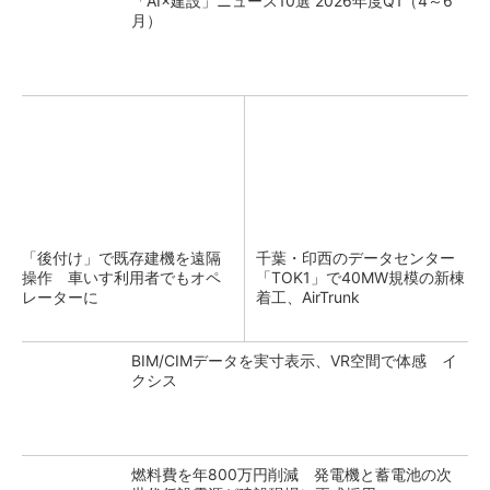
「AI×建設」ニュース10選 2026年度Q1（4～6
月）
「後付け」で既存建機を遠隔
千葉・印西のデータセンター
操作 車いす利用者でもオペ
「TOK1」で40MW規模の新棟
レーターに
着工、AirTrunk
BIM/CIMデータを実寸表示、VR空間で体感 イ
クシス
燃料費を年800万円削減 発電機と蓄電池の次