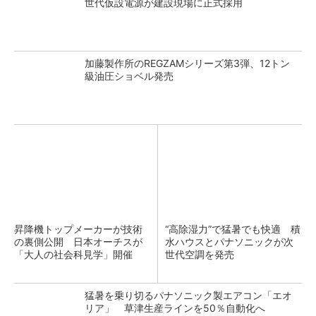
世代仮設電源が建設現場に正式採用
加藤製作所のREGZAMシリーズ第3弾、12トン
級油圧ショベル発売
昇降機トップメーカーが技術
“高除湿力”で猛暑でも快適 積
の裏側公開 日本オーチスが
水ハウスとパナソニックが次
「大人の社会科見学」開催
世代空調を発売
猛暑を乗り切るパナソニック製エアコン「エオ
リア」 草津生産ラインを50％自動化へ