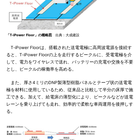
「T-iPower Floor」の概略図
出典：大成建設
T-iPower Floorは、搭載された送電電極に高周波電源を接続す
ると、T-iPower Floorの上を走行するビークルに、受電電極を介
して、電力をワイヤレスで送れ、バッテリーの充電や交換を不要
とし、ビークルの稼働率を高める。
また、厚さ4ミリのDNP製薄型樹脂パネルとテープ状の送電電
極を材料に使用しているため、従来品と比較して半分の床厚で施
工できる。加えて、給電床の薄型化により、ビークルなどが送電
レーンを乗り上げても走れ、効率的で柔軟な車両運用を後押しす
る。