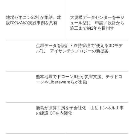
地場ゼネコン22社が集結、建
大規模データセンターをモジ
設DXやAIの実践事例を共有
ュール型に 申請／設計から
施工まで約2年を目指す
点群データを設計・維持管理で“使える3Dモデ
ル”に アイサンテクノロジーの新提案
熊本地震でドローン6社が災害支援、テラドロ
ーンやLiberawareらが出動
鹿島が演算工房を子会社化 山岳トンネル工事
の建設ICTを内製化