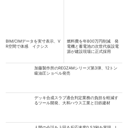
BIM/CIMデータを実寸表示、V
燃料費を年800万円削減 発
R空間で体感 イクシス
電機と蓄電池の次世代仮設電
源が建設現場に正式採用
加藤製作所のREGZAMシリーズ第3弾、12トン
級油圧ショベル発売
デッキ合成スラブ適合判定業務の負担を軽減す
るツール開発、大和ハウス工業と日鉄建材
人間の会話を上回る反応速度0.53秒を実現 L