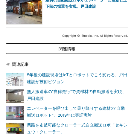
建材の自動搬送ロボがエレベーターと連動し上
下階の揚重を実現、戸田建設
Copyright © ITmedia, Inc. All Rights Reserved.
関連情報
関連記事
5年後の建設現場はIoTとロボットでこう変わる、戸田
建設が技術ビジョン
無人搬送車の“自律走行”で資機材の自動搬送を実現、
戸田建設
エレベーターを呼び出して乗り降りする建材の“自動
搬送ロボット”、2019年に実証実験
悪路を走破可能なクローラー式自立搬送ロボ「セキシ
ュウ・クローラー」