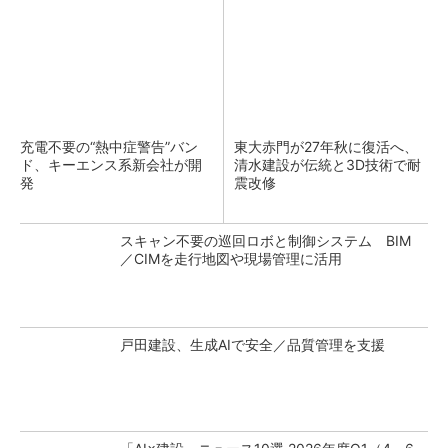
充電不要の“熱中症警告”バン
東大赤門が27年秋に復活へ、
ド、キーエンス系新会社が開
清水建設が伝統と3D技術で耐
発
震改修
スキャン不要の巡回ロボと制御システム BIM
／CIMを走行地図や現場管理に活用
戸田建設、生成AIで安全／品質管理を支援