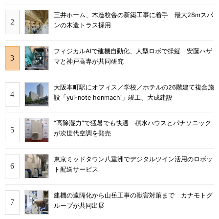
三井ホーム、木造校舎の新築工事に着手 最大28mスパ
ンの木造トラス採用
フィジカルAIで建機自動化、人型ロボで操縦 安藤ハザ
マと神戸高専が共同研究
大阪本町駅にオフィス／学校／ホテルの26階建て複合施
設「yui-note honmachi」竣工、大成建設
“高除湿力”で猛暑でも快適 積水ハウスとパナソニック
が次世代空調を発売
東京ミッドタウン八重洲でデジタルツイン活用のロボッ
ト配送サービス
建機の遠隔化から山岳工事の獣害対策まで カナモトグ
ループが共同出展