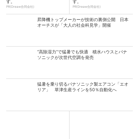
す。
す。
PR(Dreaw合同会社)
PR(Dreaw合同会社)
昇降機トップメーカーが技術の裏側公開 日本
オーチスが「大人の社会科見学」開催
“高除湿力”で猛暑でも快適 積水ハウスとパナ
ソニックが次世代空調を発売
猛暑を乗り切るパナソニック製エアコン「エオ
リア」 草津生産ラインを50％自動化へ