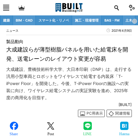
建築
BIM・CAD
スマート化・リノベ
施工・現場管理
BAS・FM
土木
ニュース
2021年4月9日
製品動向
大成建設らが薄型樹脂パネルを用いた給電床を開
発、送電レーンのレイアウト変更が容易
大成建設、豊橋技術科学大学、大日本印刷（DNP）は、走行する
汎用小型車両とロボットをワイヤレスで給電する内装床「T-
iPower Floor」を開発した。今後、T-iPower Floorの施設への実
装に向け、ワイヤレス給電システムの実証実験を進め、2025年
度の商用化を目指す。
[BUILT]
PC用表示
関連情報
Share
Post
LINE
Hatena