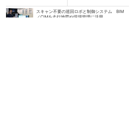
スキャン不要の巡回ロボと制御システム BIM
／CIMを走行地図や現場管理に活用
短期・単発バイトを始めるならショットワーク
ス
PR(ショットワークス)
東大赤門が27年秋に復活へ、清水建設が伝統と
3D技術で耐震改修