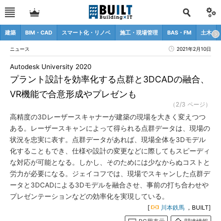
建築
BIM・CAD
スマート化・リノベ
施工・現場管理
BAS・FM
土木
ニュース
2021年2月10日
Autodesk University 2020
プラント設計を効率化する点群と3DCADの融合、
VR機能で合意形成やプレゼンも
（2/3 ページ）
高精度の3Dレーザースキャナーが建築の現場を大きく変えつつ
ある。レーザースキャンによって得られる点群データは、現場の
状況を忠実に表す。点群データがあれば、現場全体を3Dモデル
化することもでき、仕様や設計の変更などに際してもスピーディ
な対応が可能となる。しかし、そのためには少なからぬコストと
労力が必要になる。ジェイコフでは、現場でスキャンした点群デ
ータと3DCADによる3Dモデルを融合させ、事前の打ち合わせや
プレゼンテーションなどの効率化を実現している。
[
川本鉄馬
，BUILT]