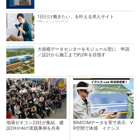
1日だけ働きたい、を叶える求人サイト
PR(ショットワークス)
大規模データセンターをモジュール型に 申請
／設計から施工まで約2年を目指す
地場ゼネコン22社が集結、建
BIM/CIMデータを実寸表示、V
設DXやAIの実践事例を共有
R空間で体感 イクシス