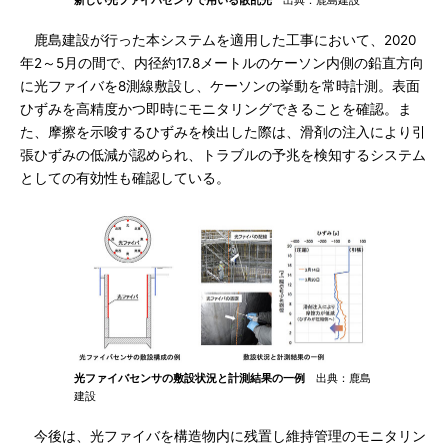
新しい光ファイバセンサで用いる散乱光
出典：鹿島建設
鹿島建設が行った本システムを適用した工事において、2020
年2～5月の間で、内径約17.8メートルのケーソン内側の鉛直方向
に光ファイバを8測線敷設し、ケーソンの挙動を常時計測。表面
ひずみを高精度かつ即時にモニタリングできることを確認。ま
た、摩擦を示唆するひずみを検出した際は、滑剤の注入により引
張ひずみの低減が認められ、トラブルの予兆を検知するシステム
としての有効性も確認している。
光ファイバセンサの敷設状況と計測結果の一例
出典：鹿島
建設
今後は、光ファイバを構造物内に残置し維持管理のモニタリン