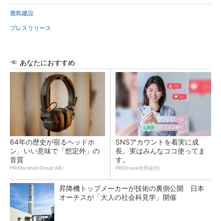
鹿島建設
プレスリリース
あなたにおすすめ
64年の歴史が宿るヘッドホ
SNSアカウントを着実に成
ン、いい意味で「想定外」の
長。実はみんなココ使ってま
音質
す。
PR(Marshall Group AB)
PR(Dreaw合同会社)
昇降機トップメーカーが技術の裏側公開 日本
オーチスが「大人の社会科見学」開催