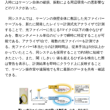
入時にはケーソン自体の破損、振動による周辺環境への悪影響な
どのリスクがあった。
同システムでは、ケーソンの側壁全体に敷設した光ファイバー
ケーブルを、新たに開発したレイリー計測式光アナライザで計測
することで、光ファイバーに生じる1マイクロ以下の微小なひず
みを、数センチメートル単位のピッチで瞬時に特定することが可
能である。アナライザ1台で、複数の光ファイバーを計測でき
る。光ファイバー1本当たりの計測時間は、従来手法は5分以上か
かっていたところ、同システムを採用することで約5秒に短縮で
きたという。また、閾（しきい）値を超えるひずみを検出した際
は警告を表示し、計測結果を即時にクラウド上に反映すること
で、ケーソン操作室や遠隔地でも常に最新のデータを共有・確認
できる。