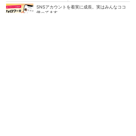
SNSアカウントを着実に成長。実はみんなココ
使ってます。
PR(Dreaw合同会社)
大規模データセンターをモジュール型に 申請
／設計から施工まで約2年を目指す
点群データを設計・維持管理で“使える3Dモデ
ル”に アイサンテクノロジーの新提案