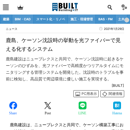
建築
BIM・CAD
スマート化・リノベ
施工・現場管理
BAS・FM
土木
ニュース
2021年1月29日
鹿島、ケーソン沈設時の挙動を光ファイバーで見
える化するシステム
鹿島建設はニューブレクスと共同で、ケーソン沈設時に起きるケ
ーソンのひずみを、光ファイバーで高精度かつリアルタイムにモ
ニタリングする管理システムを開発した。沈設時のトラブルを事
前に検知し、高品質で周辺環境に優しい施工を実現する。
[BUILT]
PC用表示
関連情報
Share
Post
LINE
Hatena
鹿島建設は、ニューブレクスと共同で、ケーソン構築工事にお