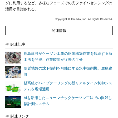
グに利用するなど、多様なフェーズでの光ファイバセンシングの
活用が目指される。
Copyright © ITmedia, Inc. All Rights Reserved.
関連情報
関連記事
鹿島建設がケーソン工事の躯体構築作業を短縮する新
工法を開発、作業時間が従来の半分
硬質地盤の沈下掘削を可能にする水中掘削機、鹿島建
設
錢高組がパイプクーリングの新リアルタイム制御シス
テムを現場適用
AIを活用したニューマチックケーソン工法での掘残し
幅計測システム
関連リンク