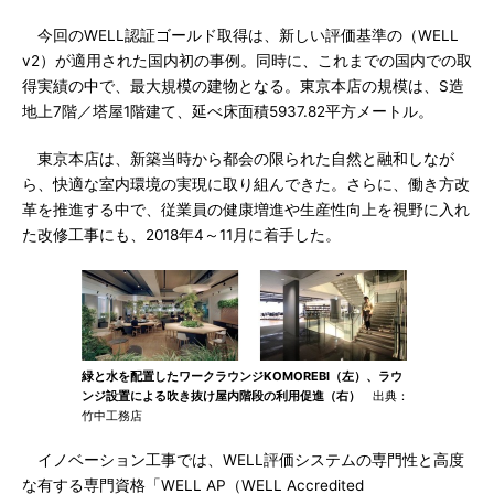
今回のWELL認証ゴールド取得は、新しい評価基準の（WELL
v2）が適用された国内初の事例。同時に、これまでの国内での取
得実績の中で、最大規模の建物となる。東京本店の規模は、S造
地上7階／塔屋1階建て、延べ床面積5937.82平方メートル。
東京本店は、新築当時から都会の限られた自然と融和しなが
ら、快適な室内環境の実現に取り組んできた。さらに、働き方改
革を推進する中で、従業員の健康増進や生産性向上を視野に入れ
た改修工事にも、2018年4～11月に着手した。
緑と水を配置したワークラウンジKOMOREBI（左）、ラウ
ンジ設置による吹き抜け屋内階段の利用促進（右）
出典：
竹中工務店
イノベーション工事では、WELL評価システムの専門性と高度
な有する専門資格「WELL AP（WELL Accredited