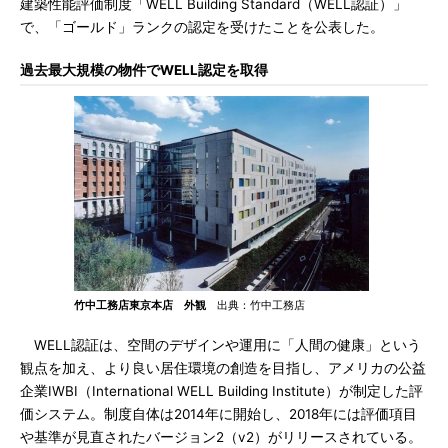
建築性能評価制度「WELL Building Standard（WELL認証）」
で、「ゴールド」ランクの認定を受けたことを公表した。
過去最大規模の物件でWELL認定を取得
竹中工務店東京本店 外観
出典：竹中工務店
WELL認証は、空間のデザインや運用に「人間の健康」という
観点を加え、より良い居住環境の創造を目指し、アメリカの公益
企業IWBI（International WELL Building Institute）が制定した評
価システム。制度自体は2014年に開始し、2018年には評価項目
や基準が見直されたバージョン2（v2）がリリースされている。