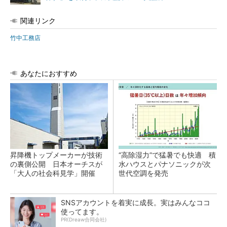
関連リンク
竹中工務店
あなたにおすすめ
昇降機トップメーカーが技術
“高除湿力”で猛暑でも快適 積
の裏側公開 日本オーチスが
水ハウスとパナソニックが次
「大人の社会科見学」開催
世代空調を発売
SNSアカウントを着実に成長。実はみんなココ
使ってます。
PR(Dreaw合同会社)