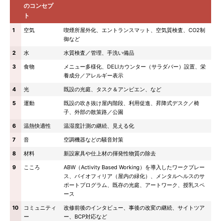
のコンセプ
ト
1
空気
喫煙所屋外化、エントランスマット、空気質検査、CO2制
御など
2
水
水質検査／管理、手洗い備品
3
食物
メニュー多様化、DELIカウンター（サラダバー）設置、栄
養成分／アレルギー表示
4
光
既設の光庭、タスク＆アンビエン、など
5
運動
既設の吹き抜け屋内階段、利用促進、昇降式デスク／椅
子、外部の散策路／公園
6
温熱快適性
温湿度計測の継続、見える化
7
音
空調機器などの騒音対策
8
材料
新設家具や仕上材の揮発性物質の除去
9
こころ
ABW（Activity Based Working）を導入したワークプレー
ス、バイオフィリア（屋内の緑化）、メンタルヘルスのサ
ポートプログラム、既存の光庭、アートワーク、授乳スペ
ース
10
コミュニティ
改修前後のインタビュー、事後の改変の継続、サイトツア
ー
ー、BCP対応など