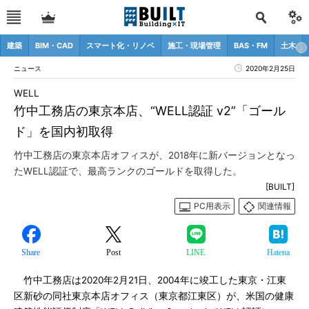
建築
BIM・CAD
スマート化・リノベ
施工・現場管理
BAS・FM
土木
ニュース
2020年2月25日
WELL
竹中工務店の東京本店、“WELL認証 v2”「ゴール
ド」を国内初取得
竹中工務店の東京本店オフィスが、2018年に新バージョンとなっ
たWELL認証で、最高ランクのゴールドを取得した。
[BUILT]
PC用表示
関連情報
Share
Post
LINE
Hatena
竹中工務店は2020年2月21日、2004年に竣工した東京・江東
区新砂の同社東京本店オフィス（東京都江東区）が、米国の健康