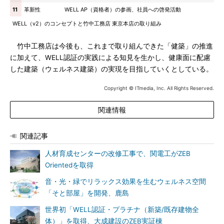
11
革新性
WELL AP（資格者）の参画、社員への啓発活動
WELL（v2）のコンセプトと竹中工務店 東京本店の取り組み
竹中工務店は今後も、これまで取り組んできた「健築」の推進
に加えて、WELL認証の実践による知見を生かし、健康面に配慮
した建築（ウェルネス建築）の実現を目指していくとしている。
Copyright © ITmedia, Inc. All Rights Reserved.
関連情報
関連記事
人材育成センターの改修工事で、関電工がZEB
Orientedを取得
音・光・緑でリラックス効果を生むウェルネス空間
「そと部屋」を開発、鹿島
世界初「WELL認証・プラチナ（新築/既存建物全
体）」を取得、大成建設のZEB実証棟