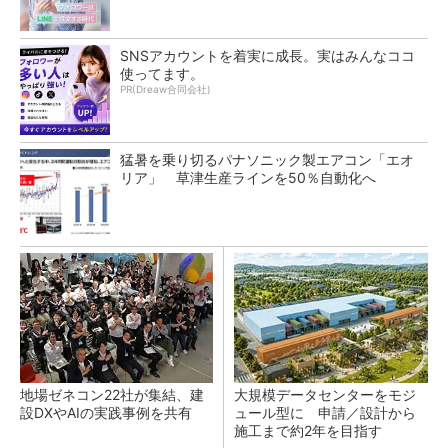
SNSアカウントを着実に成長。実はみんなココ
使ってます。
PR(Dreaw合同会社)
猛暑を乗り切るパナソニック製エアコン「エオ
リア」 草津生産ラインを50％自動化へ
地場ゼネコン22社が集結、建
大規模データセンターをモジ
設DXやAIの実践事例を共有
ュール型に 申請／設計から
施工まで約2年を目指す