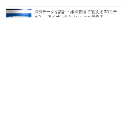
点群データを設計・維持管理で“使える3Dモデ
ル”に アイサンテクノロジーの新提案
熊本地震でドローン6社が災害支援、テラドロ
ーンやLiberawareらが出動
鹿島が演算工房を子会社化 山岳トンネル工事
の建設ICTを内製化