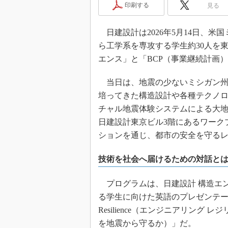
印刷する
見る
日建設計は2026年5月14日、米国ミシガン州
ら工学系を専攻する学生約30人を
エンス」と「BCP（事業継続計画
当日は、地震の少ないミシガン州
培ってきた構造設計や各種テクノ
チャル地震体験システムによる大
日建設計東京ビル3階にあるワーク
ションを通じ、都市の安全を守る
技術を社会へ届けるための対話と
プログラムは、日建設計 構造エン
る学生に向けた英語のプレゼンテーショ
Resilience（エンジニアリン
を地震から守るか）」だ。