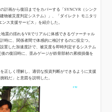
計画から復旧までをカバーする「SYNCVR（シンク
時建物被災度判定システム）」、「ダイレクト モニタリ
エンス支援サービス」を紹介した。
た地震の揺れをVRでリアルに体感できるヴァーチャル
設計時に、関係者間で体感的に検討するのに役立つ。
内に設置した加速度計で、被災度を即時判定するシステム
災後の復旧時に、歪みゲージが鉄骨部材の累積損傷を
を正しく理解し、適切な投資判断ができるように支援
の挑戦だ」と意図を説明した。