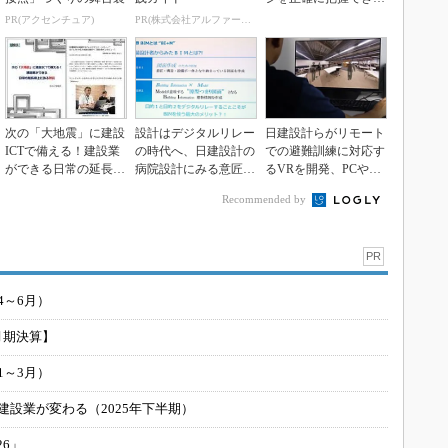
システムを共同開発
PR(アクセンチュア)
PR(株式会社アルファーテクノ)
次の「大地震」に建設
設計はデジタルリレー
日建設計らがリモート
ICTで備える！建設業
の時代へ、日建設計の
での避難訓練に対応す
ができる日常の延長線
病院設計にみる意匠・
るVRを開発、PCやス
上にある防災
構造・設備のBIM連...
マホで体験可能
Recommended by
PR
4～6月）
月期決算】
1～3月）
建設業が変わる（2025年下半期）
26」