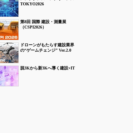
TOKYO2026
第8回 国際 建設・測量展
（CSPI2026）
ドローンがもたらす建設業界
の“ゲームチェンジ” Ver.2.0
脱3Kから新3Kへ導く建設×IT