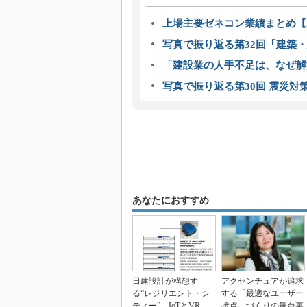
上場主要ゼネコン業績まとめ【2
写真で振り返る第32回「建築・建
「建設業の人手不足は、なぜ解
写真で振り返る第30回 震災対
あなたにおすすめ
日建設計が構想す
アクセンチュアが追求
る“レジリエント・シ
する「最適なユーザー
ティー” IoTとVRで
接点」づくりの舞台裏