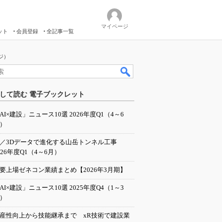
マイページ
ット
会員登録
全記事一覧
ジ）
して読む 電子ブックレット
AI×建設」ニュース10選 2026年度Q1（4～6
）
I／3Dデータで進化する山岳トンネル工事
026年度Q1（4～6月）
要上場ゼネコン業績まとめ【2026年3月期】
AI×建設」ニュース10選 2025年度Q4（1～3
）
産性向上から技能継承まで xR技術で建設業