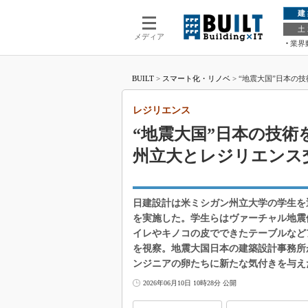
建
土
メディア
業界
BUILT
>
スマート化・リノベ
>
“地震大国”日本の
レジリエンス
“地震大国”日本の技
州立大とレジリエンス
日建設計は米ミシガン州立大学の学生を
を実施した。学生らはヴァーチャル地震
イレやキノコの皮でできたテーブルなど
を視察。地震大国日本の建築設計事務所
ンジニアの卵たちに新たな気付きを与え
2026年06月10日 10時28分 公開