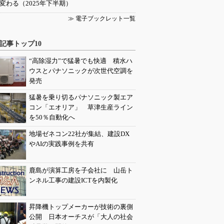
変わる（2025年下半期）
≫ 電子ブックレット一覧
記事トップ10
“高除湿力”で猛暑でも快適 積水ハ
ウスとパナソニックが次世代空調を
発売
猛暑を乗り切るパナソニック製エア
コン「エオリア」 草津生産ライン
を50％自動化へ
地場ゼネコン22社が集結、建設DX
やAIの実践事例を共有
鹿島が演算工房を子会社に 山岳ト
ンネル工事の建設ICTを内製化
昇降機トップメーカーが技術の裏側
公開 日本オーチスが「大人の社会