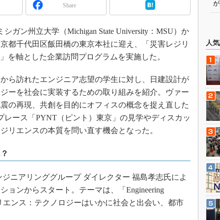
が
Share
立大学（Michigan State University：MSU）か
人気
東京都千代田区飯田橋の東京本社に迎え、「災害レジリ
）」を軸とした企業訪問プログラムを実施した。
から訪れたエンジニア志望の学生に対し、日建設計が
ロジーを社会に実装するための取り組みを紹介。ヴァー
地震の再現、共創を目的にオフィスの概念を捉え直した
プレース「PYNT（ピント）東京」の見学やディスカッ
レジリエンスの本質を問い直す機会となった。
は？
ジニアリンググループ ダイレクター 福島孝志氏によ
ンからスタート。テーマは、「Engineering
グ レジリエンス：テクノロジーはいかに社会と出会い、都市