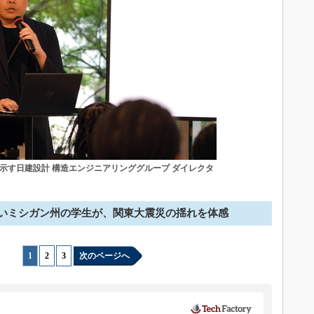
示す日建設計 構造エンジニアリンググループ ダイレクタ
いミシガン州の学生が、関東大震災の揺れを体感
1
|
2
|
3
次のページへ