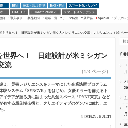
 築
施工・現場管理
BAS・FM
スマート化・リノベ
BIM
 木
CIM・GIS
スマートメンテナンス
i-Construction 2.0
動向
導入事例
製品動向
連載一覧
テーマ特集
展示会
ブックレ
Special
建設Tech NEXT BREAK
メンテナンス・レジリエンス
TOKYO2026
技術を世界へ！ 日建設計が米ミシガン州立大とレジリエンス交流：レジリエンス（1/3 ペー
ドローンがもたらす建設業界の“ゲー
第8回 国際 建設・測量展
ムチェンジ” Ver.2.0
（CSPI2026）
脱3Kから新3Kへ導く建設×IT
第10回 JAPAN BUILD TOKYO－建
術を世界へ！ 日建設計が米ミシガン
印刷
築・土木・不動産の先端技術展－
“Society5.0”時代のスマートビル
交流
Japan Drone 2023
VR／ARが描くモノづくりのミライ
「
（1/3 ページ）
月
メンテナンス・レジリエンスOSAKA
2020
A
迎え、災害レジリエンスをテーマにした企業訪問プログラム
日本 ものづくりワールド 2020
2
体験システム「SYNCVR」をはじめ、女優ミラーを備えるト
メンテナンス・レジリエンスTOKYO
アイデアが至る所に詰まった共創スペース「PYNT東京」など
主
2019
が有する最先端技術と、クリエイティブのゲンバに触れ、エ
IGAS2018
「
た。
月
[
川本鉄馬
，
BUILT
]
生