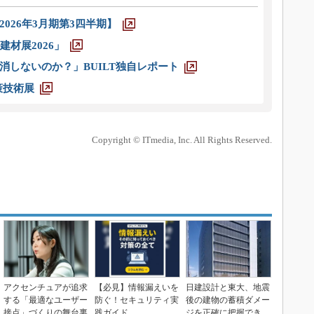
026年3月期第3四半期】
材展2026」
消しないのか？」BUILT独自レポート
策技術展
Copyright © ITmedia, Inc. All Rights Reserved.
アクセンチュアが追求
【必見】情報漏えいを
日建設計と東大、地震
する「最適なユーザー
防ぐ！セキュリティ実
後の建物の蓄積ダメー
接点」づくりの舞台裏
践ガイド
ジを正確に把握できる