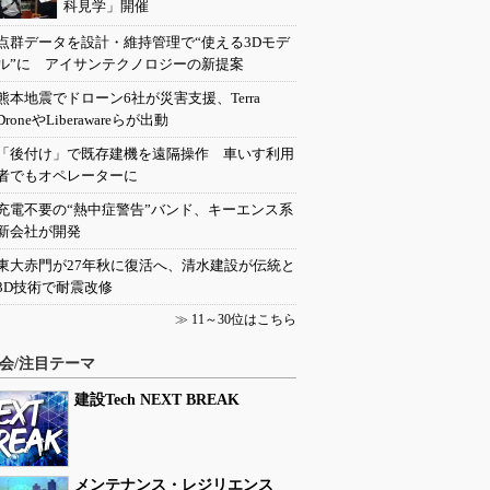
科見学」開催
点群データを設計・維持管理で“使える3Dモデ
ル”に アイサンテクノロジーの新提案
熊本地震でドローン6社が災害支援、Terra
DroneやLiberawareらが出動
「後付け」で既存建機を遠隔操作 車いす利用
者でもオペレーターに
充電不要の“熱中症警告”バンド、キーエンス系
新会社が開発
東大赤門が27年秋に復活へ、清水建設が伝統と
3D技術で耐震改修
≫
11～30位はこちら
会/注目テーマ
建設Tech NEXT BREAK
メンテナンス・レジリエンス