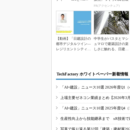
巨大地震の減災へ
PR(アクセンチュア)
【イ...
【動画】「日建設計の
中学生がパスタとマシ
都市デジタルツイン―
ュマロで建築設計の楽
レジリエントシティー
しさに触れる、日建設
の実現へ」【限定公
計のワークショップ
開...
TechFactory ホワイトペーパー新着情報
「AI×建設」ニュース10選 2026年度Q1（
上場主要ゼネコン業績まとめ【2026年3
「AI×建設」ニュース10選 2025年度Q4（
生産性向上から技能継承まで xR技術で
写真で振り返る第32回「建築・建材展20